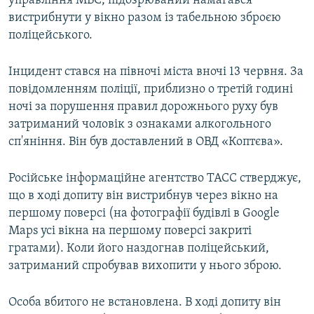
управління МВС, підозрюваний намагався
ВІДЕОУРОКИ «ELIFBE»
вистрибнути у вікно разом із табельною зброєю
Русский
поліцейського.
СВІДЧЕННЯ ОКУПАЦІЇ
Qırımtatar
УКРАЇНСЬКА ПРОБЛЕМА КРИМУ
Інцидент стався на півночі міста вночі 13 червня. За
ДОЛУЧАЙСЯ!
повідомленням поліції, приблизно о третій годині
ІНФОГРАФІКА
ночі за порушення правил дорожнього руху був
затриманий чоловік з ознаками алкогольного
сп'яніння. Він був доставлений в ОВД «Коптєва».
Усі сайти RFE/RL
Російське інформаційне агентство ТАСС стверджує,
що в ході допиту він вистрибнув через вікно на
першому поверсі (на фотографії будівлі в Google
Maps усі вікна на першому поверсі закриті
гратами). Коли його наздогнав поліцейський,
затриманий спробував вихопити у нього зброю.
Особа вбитого не встановлена. В ході допиту він