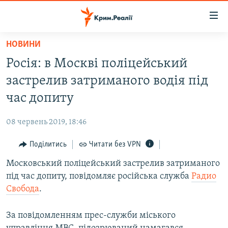
Доступність
посилання
Перейти
НОВИНИ
до
НОВИНИ
Росія: в Москві поліцейський
основного
ВОДА.КРИМ
матеріалу
застрелив затриманого водія під
ВІДЕО ТА ФОТО
Перейти
час допиту
до
ПОЛІТИКА
основної
08 червень 2019, 18:46
БЛОГИ
навігації
Перейти
Поділитись
Читати без VPN
ПОГЛЯД
до
Московський поліцейський застрелив затриманого
ІНТЕРВ'Ю
пошуку
під час допиту, повідомляє російська служба
Радио
ВСЕ ЗА ДЕНЬ
Свобода
.
СПЕЦПРОЕКТИ
За повідомленням прес-служби міського
ЯК ОБІЙТИ БЛОКУВАННЯ
ДЕПОРТАЦІЯ