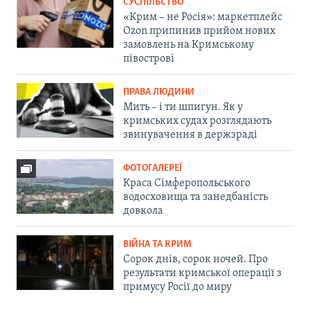
СУСПІЛЬСТВО
«Крим – не Росія»: маркетплейс
Ozon припинив прийом нових
замовлень на Кримському
півострові
ПРАВА ЛЮДИНИ
Мить – і ти шпигун. Як у
кримських судах розглядають
звинувачення в держзраді
ФОТОГАЛЕРЕЇ
Краса Сімферопольського
водосховища та занедбаність
довкола
ВІЙНА ТА КРИМ
Сорок днів, сорок ночей. Про
результати кримської операції з
примусу Росії до миру