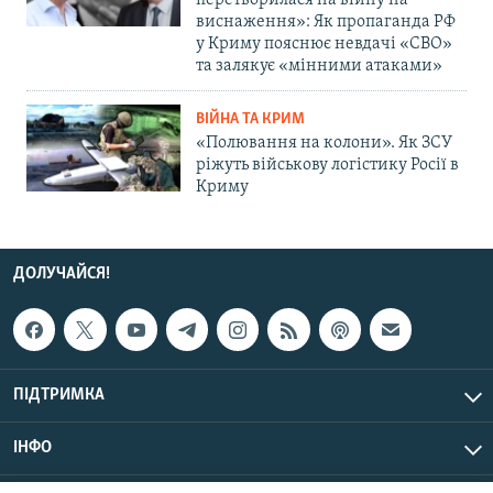
перетворилася на війну на
виснаження»: Як пропаганда РФ
у Криму пояснює невдачі «СВО»
та залякує «мінними атаками»
ВІЙНА ТА КРИМ
«Полювання на колони». Як ЗСУ
ріжуть військову логістику Росії в
Криму
ДОЛУЧАЙСЯ!
ПІДТРИМКА
ІНФО