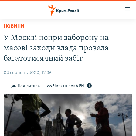
Доступність
посилання
Перейти
НОВИНИ
до
НОВИНИ
У Москві попри заборону на
основного
ВОДА.КРИМ
матеріалу
масові заходи влада провела
ВІДЕО ТА ФОТО
Перейти
багатотисячний забіг
до
ПОЛІТИКА
основної
02 серпень 2020, 17:36
БЛОГИ
навігації
Перейти
Поділитись
Читати без VPN
ПОГЛЯД
до
ІНТЕРВ'Ю
пошуку
ВСЕ ЗА ДЕНЬ
СПЕЦПРОЕКТИ
ЯК ОБІЙТИ БЛОКУВАННЯ
ДЕПОРТАЦІЯ