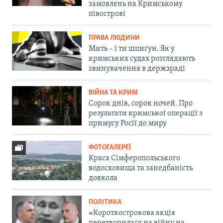
замовлень на Кримському
півострові
ПРАВА ЛЮДИНИ
Мить – і ти шпигун. Як у
кримських судах розглядають
звинувачення в держзраді
ВІЙНА ТА КРИМ
Сорок днів, сорок ночей. Про
результати кримської операції з
примусу Росії до миру
ФОТОГАЛЕРЕЇ
Краса Сімферопольського
водосховища та занедбаність
довкола
ПОЛІТИКА
«Короткострокова акція