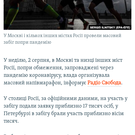
ВІДЕОУРОКИ «ELIFBE»
Русский
СВІДЧЕННЯ ОКУПАЦІЇ
Qırımtatar
УКРАЇНСЬКА ПРОБЛЕМА КРИМУ
У Москві і кількох інших містах Росії провели масовий
ДОЛУЧАЙСЯ!
ІНФОГРАФІКА
забіг попри пандемію
У неділю, 2 серпня, в Москві та низці інших міст
Усі сайти RFE/RL
Росії, попри обмеження, запроваджені через
пандемію коронавірусу, влада організувала
масовий напівмарафон, інформує
Радіо Свобода
.
У столиці Росії, за офіційними даними, на участь у
забігу подали заявку приблизно 17 тисяч осіб, у
Петербурзі в забігу брали участь приблизно вісім
тисяч.