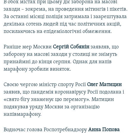
В обох містах при цьому діє заборона на масові
заходи – зокрема, на проведення мітингів і пікетів.
За останні місяці поліція затримала і заарештувала
декілька сотень людей під час політичних акцій,
посилаючись на епідеміологічні обмеження.
Раніше мер Москви
Сергій Собянін
заявляв, що
заборону на масові заходи у столиці не знімуть
принаймні до кінця серпня. Однак для напів
марафону зробили виняток.
Своєю чергою міністр спорту Росії
Олег Матицин
заявив, що пандемія коронавірусу Росії подолана і
«свято бігу знаменує цю перемогу». Матицин
подякував уряду Москви за організацію
напівмарафону.
Водночас голова Роспотребнадзору
Анна Попова