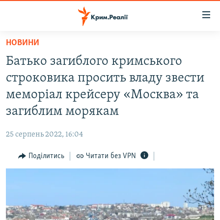
Доступність
посилання
Перейти
НОВИНИ
до
НОВИНИ
Батько загиблого кримського
основного
ВОДА.КРИМ
матеріалу
строковика просить владу звести
ВІДЕО ТА ФОТО
Перейти
меморіал крейсеру «Москва» та
до
ПОЛІТИКА
загиблим морякам
основної
БЛОГИ
навігації
25 серпень 2022, 16:04
Перейти
ПОГЛЯД
до
Поділитись
Читати без VPN
ІНТЕРВ'Ю
пошуку
ВСЕ ЗА ДЕНЬ
СПЕЦПРОЕКТИ
ЯК ОБІЙТИ БЛОКУВАННЯ
ДЕПОРТАЦІЯ