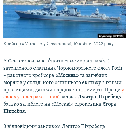
ВІДЕОУРОКИ «ELIFBE»
Русский
СВІДЧЕННЯ ОКУПАЦІЇ
Qırımtatar
УКРАЇНСЬКА ПРОБЛЕМА КРИМУ
ДОЛУЧАЙСЯ!
ІНФОГРАФІКА
Крейсер «Москва» у Севастополі, 10 квітня 2022 року
У Севастополі має з'явитися меморіал пам'яті
Усі сайти RFE/RL
затопленого флагмана Чорноморського флоту Росії
– ракетного крейсера
«Москва»
та загиблих
моряків у складі його останнього екіпажу з їхніми
прізвищами, датами народження і смерті. Про це
у
своєму телеграм-каналі
заявив
Дмитро Шкребець
–
батько загиблого на «Москві» строковика
Єгора
Шкребця
.
З відповідним закликом Дмитро Шкребець