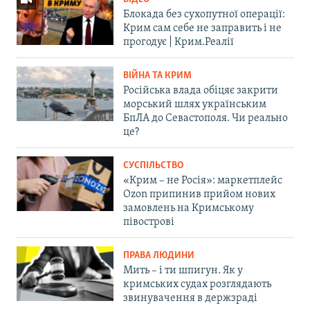
Блокада без сухопутної операції:
Крим сам себе не заправить і не
прогодує | Крим.Реалії
ВІЙНА ТА КРИМ
Російська влада обіцяє закрити
морський шлях українським
БпЛА до Севастополя. Чи реально
це?
СУСПІЛЬСТВО
«Крим – не Росія»: маркетплейс
Ozon припинив прийом нових
замовлень на Кримському
півострові
ПРАВА ЛЮДИНИ
Мить – і ти шпигун. Як у
кримських судах розглядають
звинувачення в держзраді