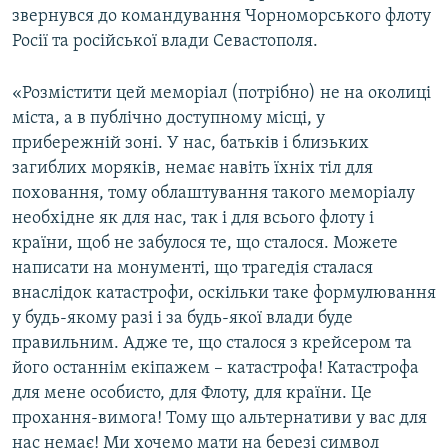
звернувся до командування Чорноморського флоту
Росії та російської влади Севастополя.
«Розмістити цей меморіал (потрібно) не на околиці
міста, а в публічно доступному місці, у
прибережній зоні. У нас, батьків і близьких
загиблих моряків, немає навіть їхніх тіл для
поховання, тому облаштування такого меморіалу
необхідне як для нас, так і для всього флоту і
країни, щоб не забулося те, що сталося. Можете
написати на монументі, що трагедія сталася
внаслідок катастрофи, оскільки таке формулювання
у будь-якому разі і за будь-якої влади буде
правильним. Адже те, що сталося з крейсером та
його останнім екіпажем – катастрофа! Катастрофа
для мене особисто, для Флоту, для країни. Це
прохання-вимога! Тому що альтернативи у вас для
нас немає! Ми хочемо мати на березі символ