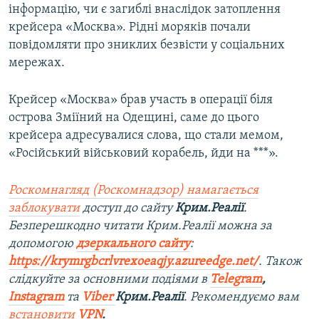
інформацію, чи є загиблі внаслідок затоплення
крейсера «Москва». Рідні моряків почали
повідомляти про зниклих безвісти у соціальних
мережах.
Крейсер «Москва» брав участь в операції біля
острова Зміїний на Одещині, саме до цього
крейсера адресувалися слова, що стали мемом,
«Російський військовий корабель, йди на ***».
Роскомнагляд (Роскомнадзор) намагається
заблокувати
доступ до сайту
Крим.Реалії
.
Безперешкодно читати Крим.Реалії можна за
допомогою
дзеркального сайту
:
https://krymrgbcrlvrexoeaqjy.azureedge.net/
. Також
слідкуйте за основними подіями в
Telegram
,
Instagram
та
Viber
Крим.Реалії
. Рекомендуємо вам
встановити
VPN
.