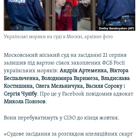
ВІДЕОУРОКИ «ELIFBE»
Русский
СВІДЧЕННЯ ОКУПАЦІЇ
Qırımtatar
УКРАЇНСЬКА ПРОБЛЕМА КРИМУ
Українські моряки на суді в Москві, архівне фото
ДОЛУЧАЙСЯ!
ІНФОГРАФІКА
Московський міський суд на засіданні 21 серпня
залишив під вартою сімох захоплених ФСБ Росії
Усі сайти RFE/RL
українських моряків:
Андрія Артеменка, Віктора
Беспальченка, Володимира Варимеза, Владислава
Костишина, Олега Мельничука, Василя Сороку
і
Сергія Чулібу
. Про це у Facebook повідомив адвокат
Микола Полозов
.
Вони перебуватимуть у СІЗО до кінця жовтня.
«Судове засідання за розглядом апеляційних скарг