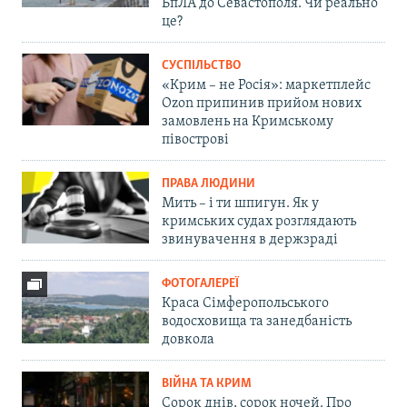
БпЛА до Севастополя. Чи реально
це?
СУСПІЛЬСТВО
«Крим – не Росія»: маркетплейс
Ozon припинив прийом нових
замовлень на Кримському
півострові
ПРАВА ЛЮДИНИ
Мить – і ти шпигун. Як у
кримських судах розглядають
звинувачення в держзраді
ФОТОГАЛЕРЕЇ
Краса Сімферопольського
водосховища та занедбаність
довкола
ВІЙНА ТА КРИМ
Сорок днів, сорок ночей. Про