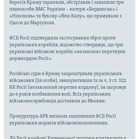
берегів Криму таранили, обстріляли і захопили три
плавзасоби ВМС України – катери «Бердянськ» і
«Нікополь» та буксир «Яни Капу», що прямували з
Одеси до Маріуполя.
ФСБ Росії підтвердила застосування зброї проти
українських кораблів, відомство стверджує, що три
українські військові кораблі «незаконно перетнули
держкордон Росії».
Російські суди в Криму заарештували українських
військових (24 особи), звинувативши їх за ч. 3 ст. 322
КК Росії (незаконний перетин кордону), їм загрожує
до 6 років позбавлення волі. Всіх українських
військовослужбовців доставили до Москви.
Прокуратура АРК визнала захоплених ФСБ Росії
українських моряків військовополоненими.
Дії Росії в районі Керченської протоки критикують у