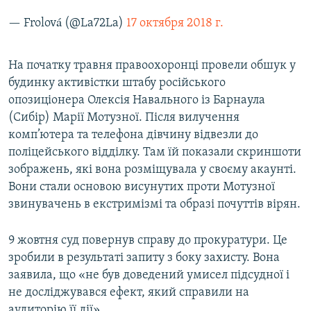
— Frolová (@La72La)
17 октября 2018 г.
На початку травня правоохоронці провели обшук у
будинку активістки штабу російського
опозиціонера Олексія Навального із Барнаула
(Сибір) Марії Мотузної. Після вилучення
комп’ютера та телефона дівчину відвезли до
поліцейського відділку. Там їй показали скриншоти
зображень, які вона розміщувала у своєму акаунті.
Вони стали основою висунутих проти Мотузної
звинувачень в екстримізмі та образі почуттів вірян.
9 жовтня суд повернув справу до прокуратури. Це
зробили в результаті запиту з боку захисту. Вона
заявила, що «не був доведений умисел підсудної і
не досліджувався ефект, який справили на
аудиторію її дії».