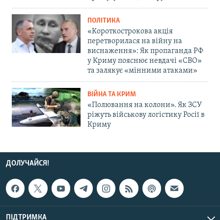
ПОЛІТИКА
«Короткострокова акція
перетворилася на війну на
виснаження»: Як пропаганда РФ
у Криму пояснює невдачі «СВО»
та залякує «мінними атаками»
ВІЙНА ТА КРИМ
«Полювання на колони». Як ЗСУ
ріжуть військову логістику Росії в
Криму
ДОЛУЧАЙСЯ!
ПІДТРИМКА