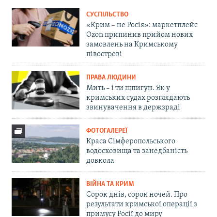
СУСПІЛЬСТВО
«Крим – не Росія»: маркетплейс
Ozon припинив прийом нових
замовлень на Кримському
півострові
ПРАВА ЛЮДИНИ
Мить – і ти шпигун. Як у
кримських судах розглядають
звинувачення в держзраді
ФОТОГАЛЕРЕЇ
Краса Сімферопольського
водосховища та занедбаність
довкола
ВІЙНА ТА КРИМ
Сорок днів, сорок ночей. Про
результати кримської операції з
примусу Росії до миру