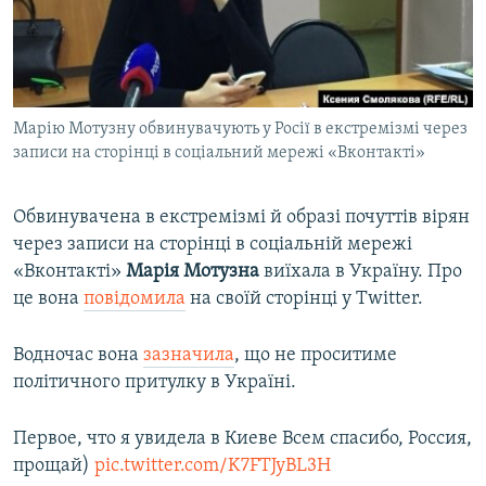
ВІДЕОУРОКИ «ELIFBE»
Русский
СВІДЧЕННЯ ОКУПАЦІЇ
Qırımtatar
УКРАЇНСЬКА ПРОБЛЕМА КРИМУ
Марію Мотузну обвинувачують у Росії в екстремізмі через
ДОЛУЧАЙСЯ!
ІНФОГРАФІКА
записи на сторінці в соціальний мережі «Вконтакті»
Обвинувачена в екстремізмі й образі почуттів вірян
Усі сайти RFE/RL
через записи на сторінці в соціальній мережі
«Вконтакті»
Марія Мотузна
виїхала в Україну. Про
це вона
повідомила
на своїй сторінці у Twitter.
Водночас вона
зазначила
, що не проситиме
політичного притулку в Україні.
Первое, что я увидела в Киеве Всем спасибо, Россия,
прощай)
pic.twitter.com/K7FTJyBL3H