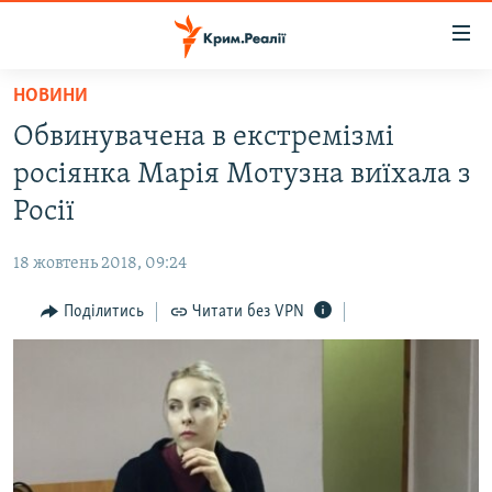
Доступність
посилання
Перейти
НОВИНИ
до
НОВИНИ
Обвинувачена в екстремізмі
основного
ВОДА.КРИМ
матеріалу
росіянка Марія Мотузна виїхала з
ВІДЕО ТА ФОТО
Перейти
Росії
до
ПОЛІТИКА
основної
18 жовтень 2018, 09:24
БЛОГИ
навігації
Перейти
Поділитись
Читати без VPN
ПОГЛЯД
до
ІНТЕРВ'Ю
пошуку
ВСЕ ЗА ДЕНЬ
СПЕЦПРОЕКТИ
ЯК ОБІЙТИ БЛОКУВАННЯ
ДЕПОРТАЦІЯ