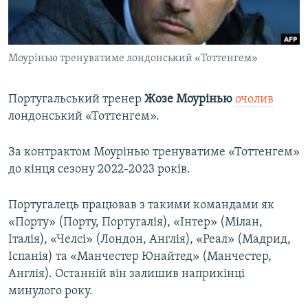
ВІДЕОУРОКИ «ELIFBE»
Русский
СВІДЧЕННЯ ОКУПАЦІЇ
Qırımtatar
Моурінью тренуватиме лондонський «Тоттенгем»
УКРАЇНСЬКА ПРОБЛЕМА КРИМУ
ДОЛУЧАЙСЯ!
ІНФОГРАФІКА
Португальський тренер
Жозе Моурінью
очолив
лондонський «Тоттенгем».
Усі сайти RFE/RL
За контрактом Моурінью тренуватиме «Тоттенгем»
до кінця сезону 2022-2023 років.
Португалець працював з такими командами як
«Порту» (Порту, Португалія), «Інтер» (Мілан,
Італія), «Челсі» (Лондон, Англія), «Реал» (Мадрид,
Іспанія) та «Манчестер Юнайтед» (Манчестер,
Англія). Останній він залишив наприкінці
минулого року.