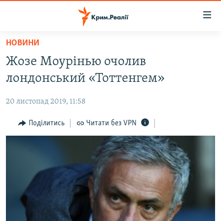
Доступність
посилання
Перейти
НОВИНИ
до
НОВИНИ
Жозе Моурінью очолив
основного
ВОДА.КРИМ
матеріалу
лондонський «Тоттенгем»
ВІДЕО ТА ФОТО
Перейти
до
20 листопад 2019, 11:58
ПОЛІТИКА
основної
БЛОГИ
Поділитись
Читати без VPN
навігації
Перейти
ПОГЛЯД
до
ІНТЕРВ'Ю
пошуку
ВСЕ ЗА ДЕНЬ
СПЕЦПРОЕКТИ
ЯК ОБІЙТИ БЛОКУВАННЯ
ДЕПОРТАЦІЯ