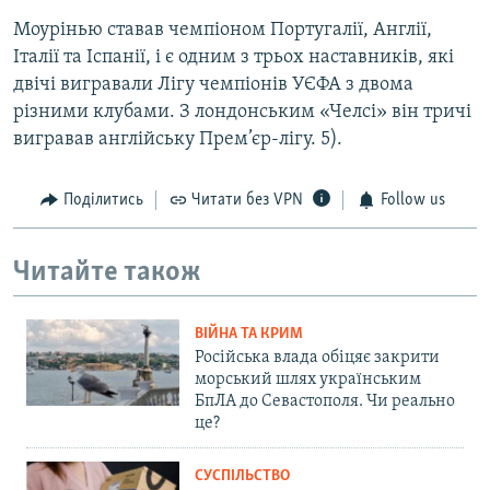
Моурінью ставав чемпіоном Португалії, Англії,
Італії та Іспанії, і є одним з трьох наставників, які
двічі вигравали Лігу чемпіонів УЄФА з двома
різними клубами. З лондонським «Челсі» він тричі
вигравав англійську Прем’єр-лігу. 5).
Поділитись
Читати без VPN
Follow us
Читайте також
ВІЙНА ТА КРИМ
Російська влада обіцяє закрити
морський шлях українським
БпЛА до Севастополя. Чи реально
це?
СУСПІЛЬСТВО