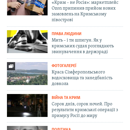
«Крим – не Росія»: маркетплейс
Ozon припинив прийом нових
замовлень на Кримському
півострові
ПРАВА ЛЮДИНИ
Мить – і ти шпигун. Як у
кримських судах розглядають
звинувачення в держзраді
ФОТОГАЛЕРЕЇ
Краса Сімферопольського
водосховища та занедбаність
довкола
ВІЙНА ТА КРИМ
Сорок днів, сорок ночей. Про
результати кримської операції з
примусу Росії до миру
ПОЛІТИКА