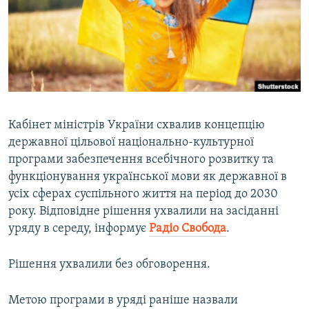
ВІДЕОУРОКИ «ELIFBE»
Русский
СВІДЧЕННЯ ОКУПАЦІЇ
Qırımtatar
УКРАЇНСЬКА ПРОБЛЕМА КРИМУ
ДОЛУЧАЙСЯ!
ІНФОГРАФІКА
Кабінет міністрів України схвалив концепцію
державної цільової національно-культурної
Усі сайти RFE/RL
програми забезпечення всебічного розвитку та
функціонування української мови як державної в
усіх сферах суспільного життя на період до 2030
року. Відповідне рішення ухвалили на засіданні
уряду в середу, інформує
Радіо Свобода
.
Рішення ухвалили без обговорення.
Метою програми в уряді раніше назвали