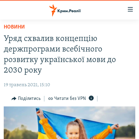
Доступність
посилання
Перейти
НОВИНИ
до
НОВИНИ
Уряд схвалив концепцію
основного
ВОДА.КРИМ
матеріалу
держпрограми всебічного
ВІДЕО ТА ФОТО
Перейти
розвитку української мови до
до
ПОЛІТИКА
2030 року
основної
БЛОГИ
навігації
19 травень 2021, 15:10
Перейти
ПОГЛЯД
до
Поділитись
Читати без VPN
ІНТЕРВ'Ю
пошуку
ВСЕ ЗА ДЕНЬ
СПЕЦПРОЕКТИ
ЯК ОБІЙТИ БЛОКУВАННЯ
ДЕПОРТАЦІЯ