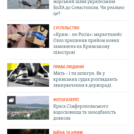
морський шлях українським
БпЛА до Севастополя. Чи реально
це?
СУСПІЛЬСТВО
«Крим – не Росія»: маркетплейс
Ozon припинив прийом нових
замовлень на Кримському
півострові
ПРАВА ЛЮДИНИ
Мить – і ти шпигун. Як у
кримських судах розглядають
звинувачення в держзраді
ФОТОГАЛЕРЕЇ
Краса Сімферопольського
водосховища та занедбаність
довкола
ВІЙНА ТА КРИМ