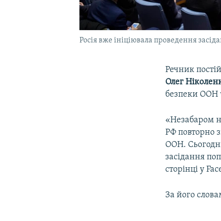
Росія вже ініціювала проведення засід
Речник пості
Олег Ніколен
безпеки ООН 
«Незабаром на
РФ повторно з
ООН. Сьогодн
засідання поп
сторінці у Fac
За його слов