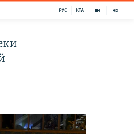
РУС
КТА
пеки
й