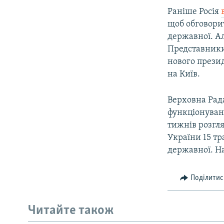
Раніше Росія
щоб обговори
державної. Ал
Представники
нового презид
на Київ.
Верховна Рад
функціонуван
тижнів розгля
України 15 т
державної. Н
Поділитис
Читайте також