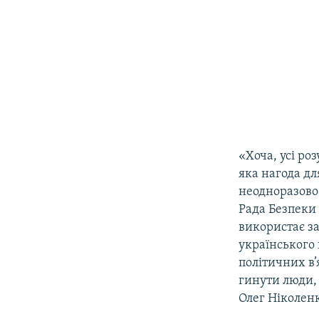
«Хоча, усі ро
яка нагода дл
неодноразово
Рада Безпеки 
використає з
українського 
політичних в’
гинути люди, 
Олег Ніколенк