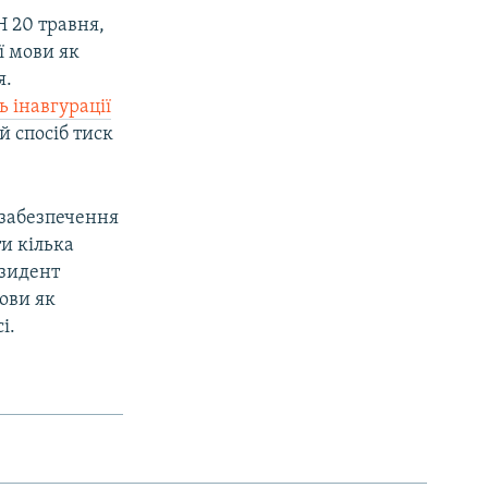
 20 травня,
ї мови як
я.
ь інавгурації
й спосіб тиск
забезпечення
и кілька
езидент
ови як
і.