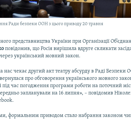
ання Ради безпеки ООН з цього приводу 20 травня
йного представництва України при Організації Об’єдна
ко
повідомив, що Росія вирішила вдруге скликати засі
через український мовний закон.
 нас чекає другий акт театру абсурду в Раді Безпеки 
вернулася про обговорення українського мовного закон
і під час погодження програми роботи на поточний міс
ередньо запланували на 16 липня», – повідомив Нікол
ebook.
ами, формальним приводом стало набрання законом чи