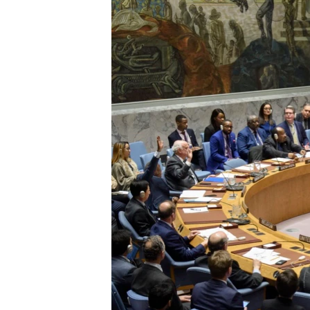
ВІДЕОУРОКИ «ELIFBE»
СВІДЧЕННЯ ОКУПАЦІЇ
УКРАЇНСЬКА ПРОБЛЕМА КРИМУ
ІНФОГРАФІКА