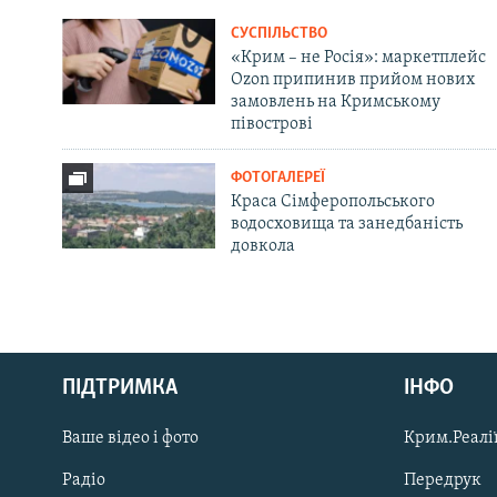
СУСПІЛЬСТВО
«Крим – не Росія»: маркетплейс
Ozon припинив прийом нових
замовлень на Кримському
півострові
ФОТОГАЛЕРЕЇ
Краса Сімферопольського
водосховища та занедбаність
довкола
Русский
ПІДТРИМКА
ІНФО
Qırımtatar
Ваше відео і фото
Крим.Реалії
ДОЛУЧАЙСЯ!
Радіо
Передрук