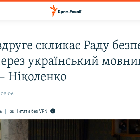
вдруге скликає Раду без
ерез український мовни
 – Ніколенко
 08:06
ь
Читати без VPN