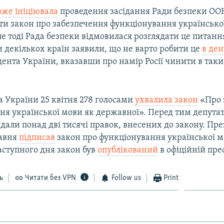
вже ініціювала
проведення засідання Ради безпеки ООН
ти закон про забезпечення функціонування українсько
е тоді Рада безпеки відмовилася розглядати це питанн
 декількох країн заявили, що не варто робити це
в ден
ента України, вказавши про намір Росії чинити в таки
а України 25 квітня 278 голосами
ухвалила закон
«Про 
ня української мови як державної». Перед тим депутат
дали понад дві тисячі правок, внесених до закону. Пр
равня
підписав
закон про функціонування української м
аступного дня закон був
опублікований
в офіційній прес
ь
Читати без VPN
Follow us
Print