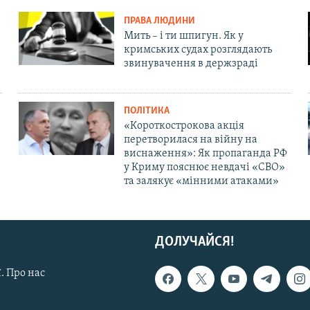
ПРАВА ЛЮДИНИ
Мить – і ти шпигун. Як у
кримських судах розглядають
звинувачення в держзраді
ПОЛІТИКА
«Короткострокова акція
перетворилася на війну на
виснаження»: Як пропаганда РФ
у Криму пояснює невдачі «СВО»
та залякує «мінними атаками»
ДОЛУЧАЙСЯ!
. Про нас