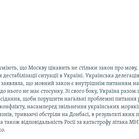
зуміють, що Москву цікавить не стільки закон про мову,
я дестабілізації ситуації в Україні. Українська делегаці
 заявляла, що мовний закон є внутрішнім питанням н
до нього не має стосунку. Зі свого боку, Україна разом
асідання, щоби порушити нагальні проблемні питання 
конфлікту, насамперед звільнення українських моряків
язнів, триваючі обстріли на Донбасі, в результаті яких
а також відповідальність Росії за катастрофу літака МН1
о.