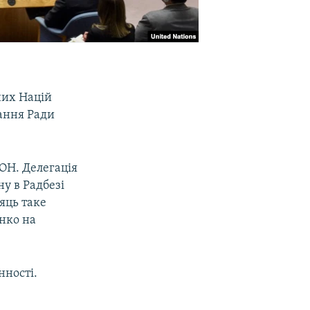
них Націй
дання Ради
ООН. Делегація
у в Радбезі
яць таке
енко на
нності.