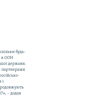
 скільки будь-
я в ООН
ашої держави.
 з партнерами
російсько-
 і
 продовжують
7», – додав