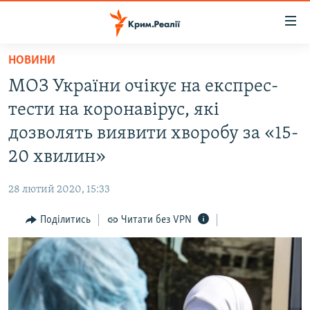
Доступність
посилання
Перейти
НОВИНИ
до
НОВИНИ
МОЗ України очікує на експрес-
основного
ВОДА.КРИМ
матеріалу
тести на коронавірус, які
ВІДЕО ТА ФОТО
Перейти
дозволять виявити хворобу за «15-
до
ПОЛІТИКА
20 хвилин»
основної
БЛОГИ
навігації
28 лютий 2020, 15:33
Перейти
ПОГЛЯД
до
Поділитись
Читати без VPN
ІНТЕРВ'Ю
пошуку
ВСЕ ЗА ДЕНЬ
СПЕЦПРОЕКТИ
ЯК ОБІЙТИ БЛОКУВАННЯ
ДЕПОРТАЦІЯ