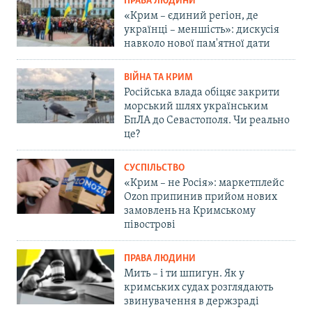
ПРАВА ЛЮДИНИ
«Крим – єдиний регіон, де
українці – меншість»: дискусія
навколо нової пам'ятної дати
ВІЙНА ТА КРИМ
Російська влада обіцяє закрити
морський шлях українським
БпЛА до Севастополя. Чи реально
це?
СУСПІЛЬСТВО
«Крим – не Росія»: маркетплейс
Ozon припинив прийом нових
замовлень на Кримському
півострові
ПРАВА ЛЮДИНИ
Мить – і ти шпигун. Як у
кримських судах розглядають
звинувачення в держзраді