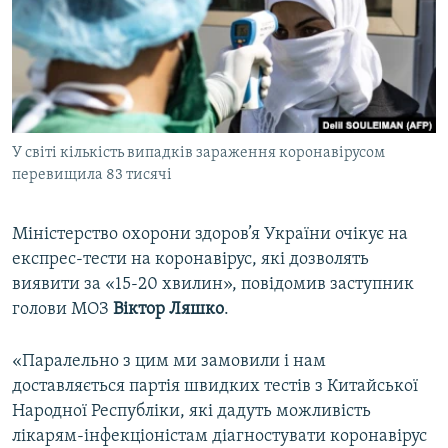
ВІДЕОУРОКИ «ELIFBE»
Русский
СВІДЧЕННЯ ОКУПАЦІЇ
Qırımtatar
УКРАЇНСЬКА ПРОБЛЕМА КРИМУ
ДОЛУЧАЙСЯ!
ІНФОГРАФІКА
У світі кількість випадків зараження коронавірусом
перевищила 83 тисячі
Усі сайти RFE/RL
Міністерство охорони здоров’я України очікує на
експрес-тести на коронавірус, які дозволять
виявити за «15-20 хвилин», повідомив заступник
голови МОЗ
Віктор Ляшко
.
«Паралельно з цим ми замовили і нам
доставляється партія швидких тестів з Китайської
Народної Республіки, які дадуть можливість
лікарям-інфекціоністам діагностувати коронавірус