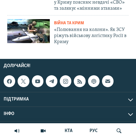
у Криму пояснює невдачі «СВО»
та залякує «мінними атаками»
ВІЙНА ТА КРИМ
«Полювання на колони». Як ЗСУ
ріжуть військову логістику Росії в
Криму
ДОЛУЧАЙСЯ!
ПІДТРИМКА
ІНФО
© Крим.Реалії, 2026 | Усі права застережено.
КТА
РУС