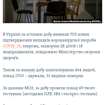
ВІДЕОУРОКИ «ELIFBE»
Русский
СВІДЧЕННЯ ОКУПАЦІЇ
Qırımtatar
УКРАЇНСЬКА ПРОБЛЕМА КРИМУ
ДОЛУЧАЙСЯ!
ІНФОГРАФІКА
В Україні за останню добу виявили 705 нових
підтверджених випадків коронавірусної хвороби
COVID-19
, зокрема, захворіли 28 дітей і 18
Усі сайти RFE/RL
медпрацівників, повідомило Міністерство охорони
здоров’я.
Також за минулу добу шпиталізували 464 людей,
понад 1700 – одужали, 51 людина померла.
За даними МОЗ, за добу провели понад 49 тисяч
тестувань (методами ПЛР, ІФА і експрес-тестами).