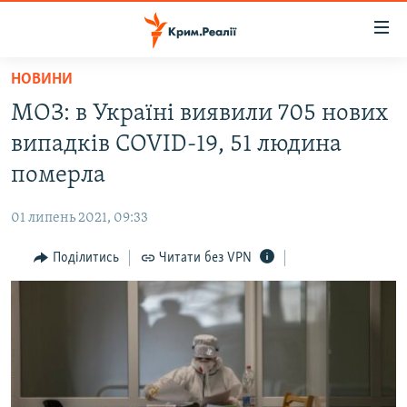
Доступність
посилання
Перейти
НОВИНИ
до
НОВИНИ
МОЗ: в Україні виявили 705 нових
основного
ВОДА.КРИМ
матеріалу
випадків COVID-19, 51 людина
ВІДЕО ТА ФОТО
Перейти
померла
до
ПОЛІТИКА
основної
01 липень 2021, 09:33
БЛОГИ
навігації
Перейти
Поділитись
Читати без VPN
ПОГЛЯД
до
ІНТЕРВ'Ю
пошуку
ВСЕ ЗА ДЕНЬ
СПЕЦПРОЕКТИ
ЯК ОБІЙТИ БЛОКУВАННЯ
ДЕПОРТАЦІЯ