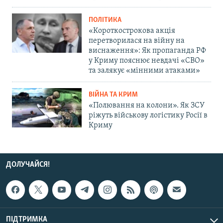
ПОЛІТИКА
«Короткострокова акція
перетворилася на війну на
виснаження»: Як пропаганда РФ
у Криму пояснює невдачі «СВО»
та залякує «мінними атаками»
ВІЙНА ТА КРИМ
«Полювання на колони». Як ЗСУ
ріжуть військову логістику Росії в
Криму
ДОЛУЧАЙСЯ!
ПІДТРИМКА