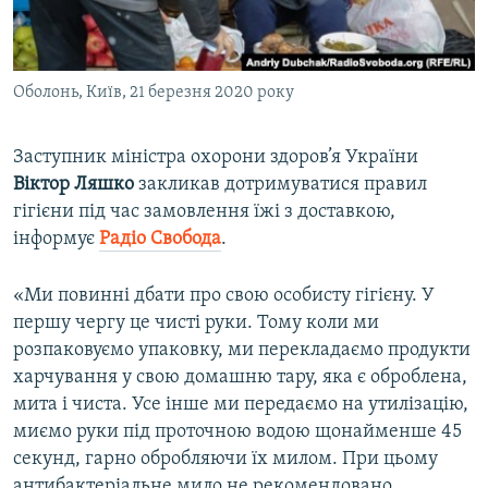
ВІДЕОУРОКИ «ELIFBE»
Русский
СВІДЧЕННЯ ОКУПАЦІЇ
Qırımtatar
Оболонь, Київ, 21 березня 2020 року
УКРАЇНСЬКА ПРОБЛЕМА КРИМУ
ДОЛУЧАЙСЯ!
ІНФОГРАФІКА
Заступник міністра охорони здоров’я України
Віктор Ляшко
закликав дотримуватися правил
гігієни під час замовлення їжі з доставкою,
Усі сайти RFE/RL
інформує
Радіо Свобода
.
«Ми повинні дбати про свою особисту гігієну. У
першу чергу це чисті руки. Тому коли ми
розпаковуємо упаковку, ми перекладаємо продукти
харчування у свою домашню тару, яка є оброблена,
мита і чиста. Усе інше ми передаємо на утилізацію,
миємо руки під проточною водою щонайменше 45
секунд, гарно обробляючи їх милом. При цьому
антибактеріальне мило не рекомендовано