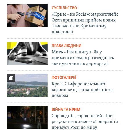
СУСПІЛЬСТВО
«Крим – не Росія»: маркетплейс
Ozon припинив прийом нових
замовлень на Кримському
півострові
ПРАВА ЛЮДИНИ
Мить – і ти шпигун. Як у
кримських судах розглядають
звинувачення в держзраді
ФОТОГАЛЕРЕЇ
Краса Сімферопольського
водосховища та занедбаність
довкола
ВІЙНА ТА КРИМ
Сорок днів, сорок ночей. Про
результати кримської операції з
примусу Росії до миру