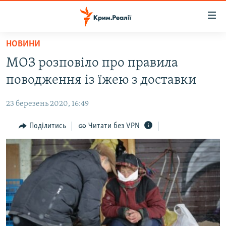
Доступність
посилання
Перейти
НОВИНИ
до
НОВИНИ
МОЗ розповіло про правила
основного
ВОДА.КРИМ
матеріалу
поводження із їжею з доставки
ВІДЕО ТА ФОТО
Перейти
до
23 березень 2020, 16:49
ПОЛІТИКА
основної
БЛОГИ
Поділитись
Читати без VPN
навігації
Перейти
ПОГЛЯД
до
ІНТЕРВ'Ю
пошуку
ВСЕ ЗА ДЕНЬ
СПЕЦПРОЕКТИ
ЯК ОБІЙТИ БЛОКУВАННЯ
ДЕПОРТАЦІЯ