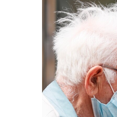
ВІДЕОУРОКИ «ELIFBE»
СВІДЧЕННЯ ОКУПАЦІЇ
УКРАЇНСЬКА ПРОБЛЕМА КРИМУ
ІНФОГРАФІКА