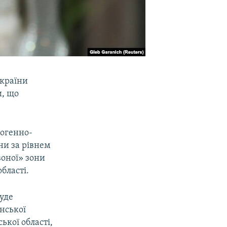
України
и, що
ногенно-
ни за рівнем
воної» зони
бласті.
уде
нської
ької області,