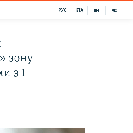
РУС
КТА
и
» зону
и з 1