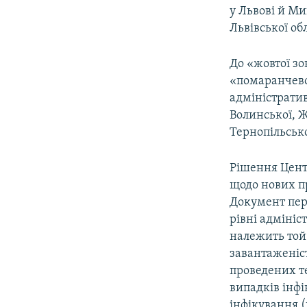
у Львові й М
Львівської об
До «жовтої зо
«помаранчево
адміністратив
Волинської, Ж
Тернопільсько
Рішення Цент
щодо нових пр
Документ пер
рівні адмініс
належить той 
завантаженіст
проведених те
випадків інфі
інфікування (