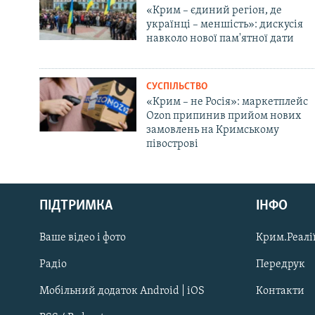
«Крим – єдиний регіон, де
українці – меншість»: дискусія
навколо нової пам'ятної дати
СУСПІЛЬСТВО
«Крим – не Росія»: маркетплейс
Ozon припинив прийом нових
замовлень на Кримському
півострові
Русский
ПІДТРИМКА
ІНФО
Qırımtatar
Ваше відео і фото
Крим.Реалії
ДОЛУЧАЙСЯ!
Радіо
Передрук
Мобільний додаток Android | iOS
Контакти