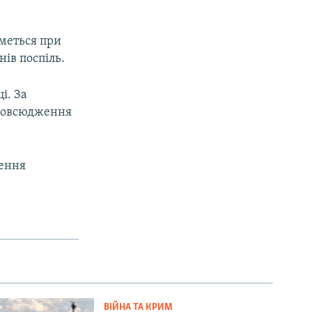
иметься при
нів поспіль.
і. За
зповсюдження
чення
ВІЙНА ТА КРИМ