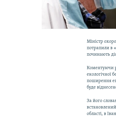
Міністр охор
потрапили в 
починають дія
Коментуючи ре
екологічної б
поширення епі
буде віднесен
За його слов
встановлений
області, в Ів