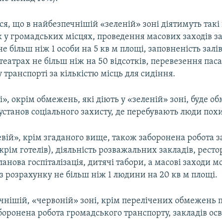
я, що в найбезпечнішій «зеленій» зоні діятимуть такі
к у громадських місцях, проведення масових заходів з
е більш ніж 1 особи на 5 кв м площі, заповненість залів
 театрах не більш ніж на 50 відсотків, перевезення пас
транспорті за кількістю місць для сидіння.
і», окрім обмежень, які діють у «зеленій» зоні, буде 
установ соціального захисту, де перебувають люди похи
вій», крім згаданого вище, також заборонена робота з
рім готелів), діяльність розважальних закладів, ресто
ланова госпіталізація, дитячі табори, а масові заходи 
з розрахунку не більш ніж 1 людини на 20 кв м площі.
чнішій, «червоній» зоні, крім перелічених обмежень
боронена робота громадського транспорту, закладів осв