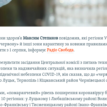
они здоров’я
Максим Степанов
повідомив, які регіони 
«червону» й інші зони карантину за новими правилам
ти з 1 серпня, інформує
Радіо Свобода
.
зультати засідання Центральної комісії з питань тех
езпеки та надзвичайних ситуацій, яка визначила регіо
демічної небезпеки COVID-19, він сказав, що до «чер
о Луцьк, Тернопіль і Кіцманський район Чернівецької о
ами, «помаранчевий» рівень поширення коронавірусу б
 10 регіонах: у Луцькому і Любашівському районі Воли
ано-Франківську і Тисменицькому районі Івано-Франківс