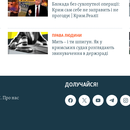
Блокада без сухопутної операції:
Крим сам себе не заправить і не
прогодує | Крим.Реалії
ПРАВА ЛЮДИНИ
Мить – і ти шпигун. Як у
кримських судах розглядають
звинувачення в держзраді
ДОЛУЧАЙСЯ!
. Про нас