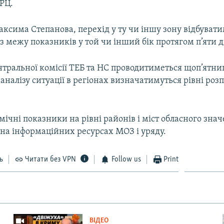
ТРЦ.
ксима Степанова, перехід у ту чи іншу зону відбуват
з межу показників у той чи інший бік протягом п’яти д
тральної комісії ТЕБ та НС проводитиметься щоп’ятниц
аналізу ситуації в регіонах визначатимуться рівні ро
мічні показники на рівні районів і міст обласного зна
на інформаційних ресурсах МОЗ і уряду.
ь
Читати без VPN
Follow us
Print
ВІДЕО