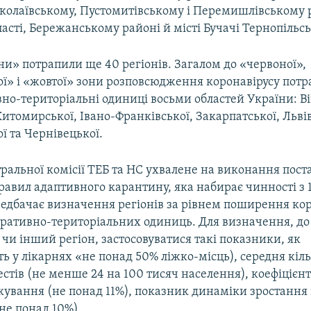
иколаївському, Пустомитівському і Перемишлівському
ласті, Бережанському районі й місті Бучачі Тернопільськ
ни» потрапили ще 40 регіонів. Загалом до «червоної»,
ї» і «жовтої» зони розповсюдження коронавірусу пот
но-територіальні одиниці восьми областей України: В
итомирської, Івано-Франківської, Закарпатської, Львів
ї та Чернівецької.
ральної комісії ТЕБ та НС ухвалене на виконання пост
авил адаптивного карантину, яка набирає чинності з 1
едбачає визначення регіонів за рівнем поширення кор
тративно-територіальних одиниць. Для визначення, до я
чи інший регіон, застосовуватися такі показники, як
ь у лікарнях «не понад 50% ліжко-місць), середня кіль
стів (не менше 24 на 100 тисяч населення), коефіцієн
кування (не понад 11%), показник динаміки зростання
не понад 10%).