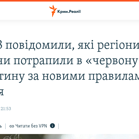
 повідомили, які регіон
ни потрапили в «червону
тину за новими правилам
я
 21:53
ь
Читати без VPN