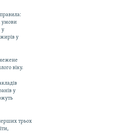
 правила:
а умови
 у
ажирів у
обмежене
лого віку.
акладів
ранів у
можуть
 перших трьох
іти,