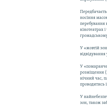
Передбачаєтьс
носіння масо
перебування н
кінотеатрах і
громадському 
У «жовтій зон
відвідування 
У «помаранче
розміщення (к
нічний час, п
проводитись і
У найнебезпе
зон, також за