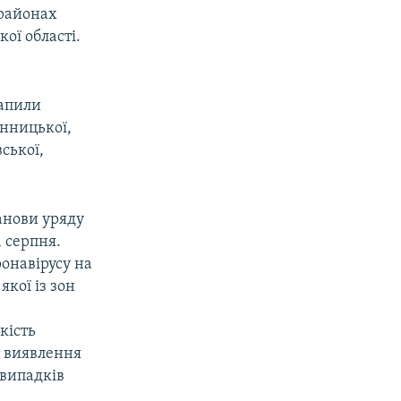
 районах
ої області.
рапили
інницької,
ської,
анови уряду
 серпня.
онавірусу на
кої із зон
кість
т виявлення
 випадків