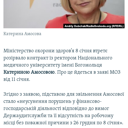
ВІДЕОУРОКИ «ELIFBE»
Русский
СВІДЧЕННЯ ОКУПАЦІЇ
Qırımtatar
УКРАЇНСЬКА ПРОБЛЕМА КРИМУ
Катерина Амосова
ДОЛУЧАЙСЯ!
ІНФОГРАФІКА
Міністерство охорони здоров’я 8 січня втретє
розірвало контракт із ректором Національного
Усі сайти RFE/RL
медичного університету імені Богомольця
Катериною Амосовою
. Про це йдеться в заяві МОЗ
від 11 січня.
Згідно з заявою, підставою для звільнення Амосової
стало «неусунення порушень у фінансово-
господарській діяльності відповідно до вимог
Держаудитслужби та її відсутність на робочому
місці без поважної причини з 26 грудня по 8 січня».