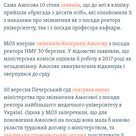
Сама Амосова 10 січня
заявила
, що до неї в клініку
прийшла «бригада з десяти осіб», які ознайомили її
з наказами про звільнення як з посади ректора
університету, так і з посади професора кафедри.
МОЗ вперше
звільнило Катерину Амосову
з посади
ректора НМУ 30 березня. У відомстві заявляли, що
міністерська комісія оцінила її роботу в 2017 році як
незадовільну. Амосова звинувачення відкинула і
звернулася до суду.
30 вересня Печерський суд
скасував наказ
міністерства про звільнення Амосової з посади
ректора найбільшого медичного університету в
Україні. Однак у МОЗ заперечили, що для
поновлення Амосової на посаді вона мала б наново
укласти трудовий договір з міністерством, та
закликали правоохоронні органи
розслідувати її