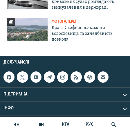
кримських судах розглядають
звинувачення в держзраді
ФОТОГАЛЕРЕЇ
Краса Сімферопольського
водосховища та занедбаність
довкола
ДОЛУЧАЙСЯ!
ПІДТРИМКА
ІНФО
© Крим.Реалії, 2026 | Усі права застережено.
КТА
РУС