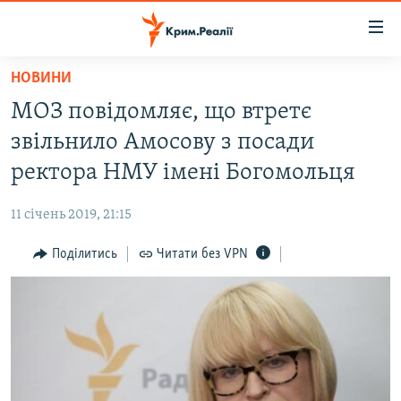
Доступність
посилання
Перейти
НОВИНИ
до
НОВИНИ
МОЗ повідомляє, що втретє
основного
ВОДА.КРИМ
матеріалу
звільнило Амосову з посади
ВІДЕО ТА ФОТО
Перейти
ректора НМУ імені Богомольця
до
ПОЛІТИКА
основної
11 січень 2019, 21:15
БЛОГИ
навігації
Перейти
Поділитись
Читати без VPN
ПОГЛЯД
до
ІНТЕРВ'Ю
пошуку
ВСЕ ЗА ДЕНЬ
СПЕЦПРОЕКТИ
ЯК ОБІЙТИ БЛОКУВАННЯ
ДЕПОРТАЦІЯ