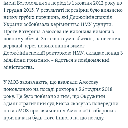
імені Богомольця за період із 1 жовтня 2012 року по
1 грудня 2015. У результаті перевірки було виявлено
низку грубих порушень, які Держфінінспекція
України зобов’язала керівництво НМУ усунути.
Проте Катерина Амосова не виконала вимоги в
повному обсязі. Загальна сума збитків, нанесених
державі через невиконання вимог
Держфінінспекції ректоркою НМУ, складає понад 3
мільйони гривень», – йдеться в повідомленні
міністерства.
У МОЗ зазначають, що вважали Амосову
поновленою на посаді ректора з 26 грудня 2018
року. Це було пов’язано з тим, що Окружний
адміністративний суд Києва скасував попередній
наказ МОЗ про звільнення Амосової і заборонив
призначати будь-кого іншого на цю посаду.