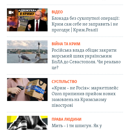
ВІДЕО
Блокада без сухопутної операції:
Крим сам себе не заправить і не
прогодує | Крим.Реалії
ВІЙНА ТА КРИМ
Російська влада обіцяє закрити
морський шлях українським
БпЛА до Севастополя. Чи реально
це?
СУСПІЛЬСТВО
«Крим – не Росія»: маркетплейс
Ozon припинив прийом нових
замовлень на Кримському
півострові
ПРАВА ЛЮДИНИ
Мить – і ти шпигун. Як у