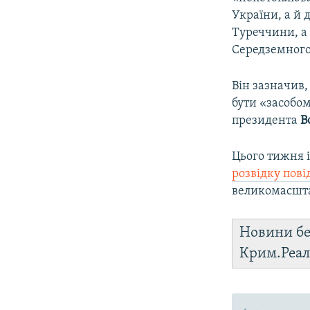
України, а й 
Туреччини, а 
Середземного 
Він зазначив,
бути «засобом
президента
В
Цього тижня 
розвідку пові
великомасшта
Новини бе
Крим.Реал