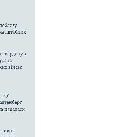
 поблизу
омасштабних
ля кордону з
країни
ких військ
рації
олтенберґ
та надавати
ресивні