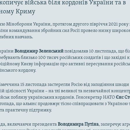
копичує війська біля кордонів України та в
аному Криму
єю Міноборони України, протягом другого півріччя 2021 року
аїни командування збройних сил Росії провело низку широк
абних навчань.
країни
Володимир Зеленський
повідомляв 10 листопада, що бі
ебувають близько 100 тисяч російських солдатів і що західні 
іційному Києву інформацію про активні пересування російсь
їнського кордону.
імеччина 15 листопада застерегли Росію від заподіяння шкоди
ій цілісності України – на тлі великої та незвичайної концент
ійськ поблизу українських кордонів. Генсекретар НАТО
Єнс Ст
стопада, що альянс продовжує тісно співпрацювати з Україною 
 та практичну підтримку.
лада, включаючи президента
Володимира Путіна
, заперечує аг