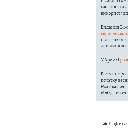
наміри і сам
масштабних н
використання
Видання Blo
європейськи
підготовку Р
декількома 
У Кремлі
роз
Востаннє рос
початку весн
Москва поясн
відбувається
Поділитис