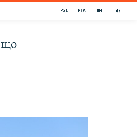
РУС
КТА
 що