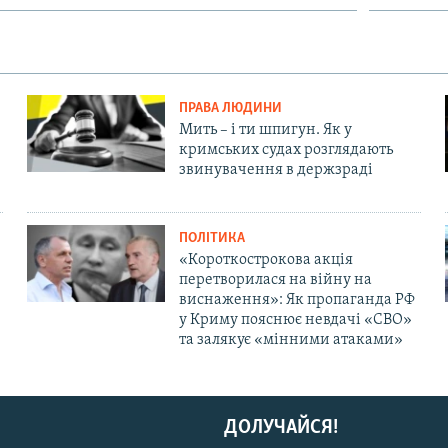
ПРАВА ЛЮДИНИ
Мить – і ти шпигун. Як у
кримських судах розглядають
звинувачення в держзраді
ПОЛІТИКА
«Короткострокова акція
перетворилася на війну на
виснаження»: Як пропаганда РФ
у Криму пояснює невдачі «СВО»
та залякує «мінними атаками»
ДОЛУЧАЙСЯ!