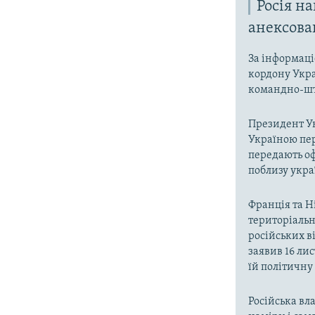
Росія на
анексов
За інформаці
кордону Укр
командно-шт
Президент У
Україною пер
передають оф
поблизу укра
Франція та Н
територіальн
російських в
заявив 16 ли
їй політичну
Російська в