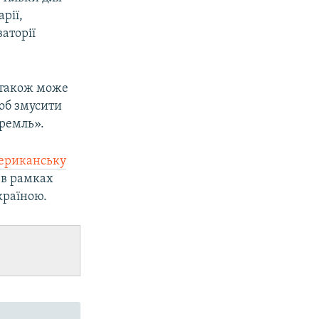
рії,
аторії
и також може
щоб змусити
Кремль».
мериканську
 в рамках
країною.