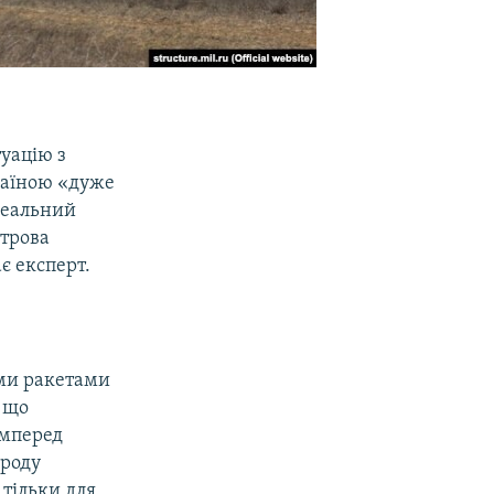
уацію з
країною «дуже
 реальний
строва
є експерт.
ими ракетами
, що
амперед
 роду
 тільки для