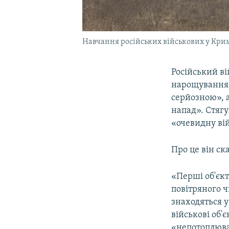
Навчання російських військових у Криму
Російський в
нарощуванням 
серйозною», а
напад». Стягу
«очевидну ві
Про це він ска
«Перші об'єк
повітряного ч
знаходяться 
військові об'
«непотоплюван