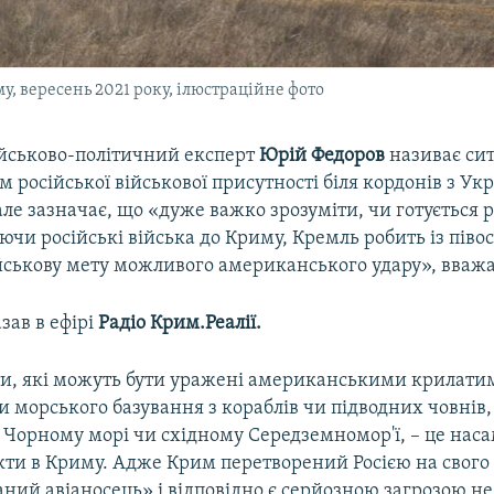
, вересень 2021 року, ілюстраційне фото
ійськово-політичний експерт
Юрій Федоров
називає сит
російської військової присутності біля кордонів з У
ле зазначає, що «дуже важко зрозуміти, чи готується
ючи російські війська до Криму, Кремль робить із піво
йськову мету можливого американського удару», вважа
зав в ефірі
Радіо Крим.Реалії.
ти, які можуть бути уражені американськими крилат
и морського базування з кораблів чи підводних човнів
у Чорному морі чи східному Середземномор'ї, – це нас
єкти в Криму. Адже Крим перетворений Росією на свого
ий авіаносець» і відповідно є серйозною загрозою не