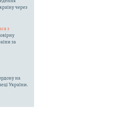
ведення
країну через
ася з
мовірну
аїни за
кордону на
пеці України.
о