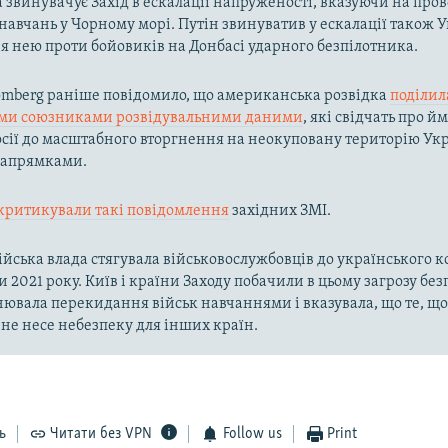
а звинувачує Захід в ескалації напруженості, вказуючи на про
авчань у Чорному морі. Путін звинуватив у ескалації також У
 нею проти бойовиків на Донбасі ударного безпілотника.
omberg раніше повідомило, що американська розвідка
поділил
ми союзниками розвідувальними даними
, які свідчать про й
осії до масштабного вторгнення на неокуповану територію Укр
напрямками.
критикували такі повідомлення
західних ЗМІ.
ійська влада стягувала військовослужбовців до українського 
и 2021 року. Київ і країни Заходу побачили в цьому загрозу без
ювала перекидання військ навчаннями і вказувала, що те, щ
, не несе небезпеку для інших країн.
ь
Читати без VPN
Follow us
Print