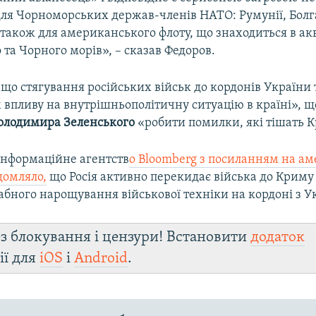
для Чорноморських держав-членів НАТО: Румунії, Болга
також для американського флоту, що знаходиться в акв
та Чорного морів», – сказав Федоров.
 що стягування російських військ до кордонів Україн
 впливу на внутрішньополітичну ситуацію в країні», 
олодимира Зеленського
«робити помилки, які тішать 
інформаційне агентств
о Bloomberg з посиланням на а
домляло,
що Росія активно перекидає війська до Криму
бного нарощування військової техніки на кордоні з У
з блокування і цензури! Встановити
додаток
ії для
iOS
і
Android
.