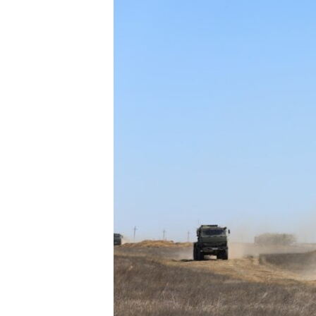
ВІДЕОУРОКИ «ELIFBE»
СВІДЧЕННЯ ОКУПАЦІЇ
УКРАЇНСЬКА ПРОБЛЕМА КРИМУ
ІНФОГРАФІКА