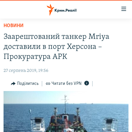
Доступність
посилання
Перейти
НОВИНИ
до
НОВИНИ
Заарештований танкер Mriya
основного
ВОДА.КРИМ
матеріалу
доставили в порт Херсона –
ВІДЕО ТА ФОТО
Перейти
Прокуратура АРК
до
ПОЛІТИКА
основної
27 серпень 2019, 19:56
БЛОГИ
навігації
Перейти
Поділитись
Читати без VPN
ПОГЛЯД
до
ІНТЕРВ'Ю
пошуку
ВСЕ ЗА ДЕНЬ
СПЕЦПРОЕКТИ
ЯК ОБІЙТИ БЛОКУВАННЯ
ДЕПОРТАЦІЯ