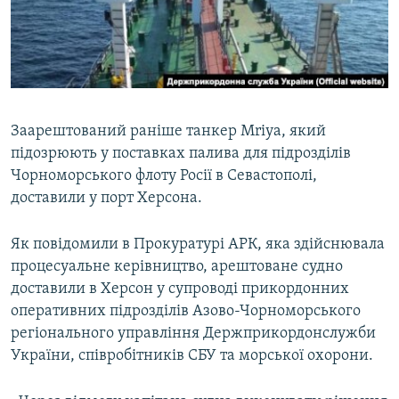
ВІДЕОУРОКИ «ELIFBE»
Русский
СВІДЧЕННЯ ОКУПАЦІЇ
Qırımtatar
УКРАЇНСЬКА ПРОБЛЕМА КРИМУ
ДОЛУЧАЙСЯ!
ІНФОГРАФІКА
Заарештований раніше танкер Mriya, який
підозрюють у поставках палива для підрозділів
Чорноморського флоту Росії в Севастополі,
Усі сайти RFE/RL
доставили у порт Херсона.
Як повідомили в Прокуратурі АРК, яка здійснювала
процесуальне керівництво, арештоване судно
доставили в Херсон у супроводі прикордонних
оперативних підрозділів Азово-Чорноморського
регіонального управління Держприкордонслужби
України, співробітників СБУ та морської охорони.