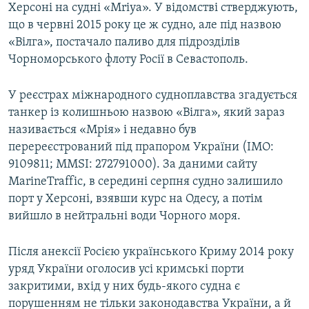
Херсоні на судні «Mriya». У відомстві стверджують,
що в червні 2015 року це ж судно, але під назвою
«Вілга», постачало паливо для підрозділів
Чорноморського флоту Росії в Севастополь.
У реєстрах міжнародного судноплавства згадується
танкер із колишньою назвою «Вілга», який зараз
називається «Мрія» і недавно був
перереєстрований під прапором України (IMO:
9109811; MMSI: 272791000). За даними сайту
MarineTraffic, в середині серпня судно залишило
порт у Херсоні, взявши курс на Одесу, а потім
вийшло в нейтральні води Чорного моря.
Після анексії Росією українського Криму 2014 року
уряд України оголосив усі кримські порти
закритими, вхід у них будь-якого судна є
порушенням не тільки законодавства України, а й