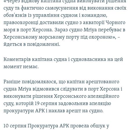
«Через відмову капітана судна виконувати рішення
суду та фактично самоусунення від виконання своїх
обов'язків із управління судном і командою,
правоохоронці доставили судно з акваторії Чорного
моря в порт Херсона. Зараз судно Mriya перебуває в
Херсонському морському порту під охороною», –
йдеться в повідомленні.
Коментарів капітана судна і судновласника на цей
момент немає.
Раніше повідомлялося, що капітан арештованого
судна Mriya відмовився слідувати в порт Херсона і
виконувати рішення Херсонського апеляційного
суду, которій 19 серпня задовольнив апеляцію
прокуратури АРК і наклав арешт на судно.
10 серпня Прокуратура АРК провела обшук у