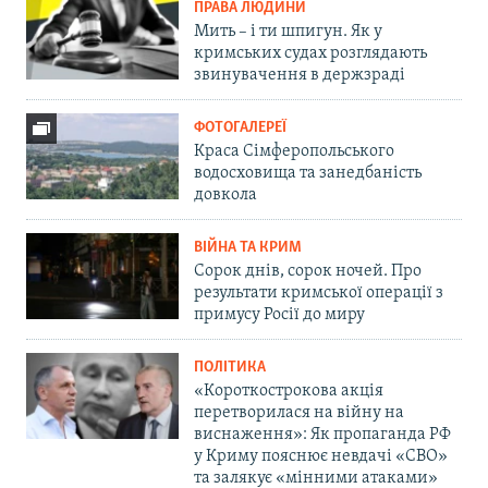
ПРАВА ЛЮДИНИ
Мить – і ти шпигун. Як у
кримських судах розглядають
звинувачення в держзраді
ФОТОГАЛЕРЕЇ
Краса Сімферопольського
водосховища та занедбаність
довкола
ВІЙНА ТА КРИМ
Сорок днів, сорок ночей. Про
результати кримської операції з
примусу Росії до миру
ПОЛІТИКА
«Короткострокова акція
перетворилася на війну на
виснаження»: Як пропаганда РФ
у Криму пояснює невдачі «СВО»
та залякує «мінними атаками»