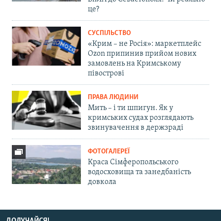
це?
СУСПІЛЬСТВО
«Крим – не Росія»: маркетплейс
Ozon припинив прийом нових
замовлень на Кримському
півострові
ПРАВА ЛЮДИНИ
Мить – і ти шпигун. Як у
кримських судах розглядають
звинувачення в держзраді
ФОТОГАЛЕРЕЇ
Краса Сімферопольського
водосховища та занедбаність
довкола