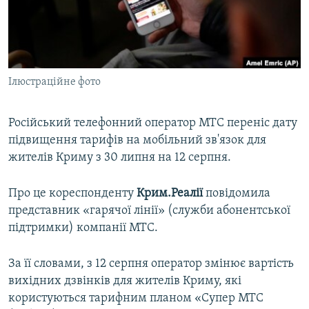
ВІДЕОУРОКИ «ELIFBE»
Русский
СВІДЧЕННЯ ОКУПАЦІЇ
Qırımtatar
УКРАЇНСЬКА ПРОБЛЕМА КРИМУ
Ілюстраційне фото
ДОЛУЧАЙСЯ!
ІНФОГРАФІКА
Російський телефонний оператор МТС переніс дату
підвищення тарифів на мобільний зв'язок для
Усі сайти RFE/RL
жителів Криму з 30 липня на 12 серпня.
Про це кореспонденту
Крим.Реалії
повідомила
представник «гарячої лінії» (служби абонентської
підтримки) компанії МТС.
За її словами, з 12 серпня оператор змінює вартість
вихідних дзвінків для жителів Криму, які
користуються тарифним планом «Супер МТС