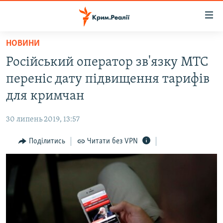
Доступність
посилання
Перейти
НОВИНИ
до
НОВИНИ
Російський оператор зв'язку МТС
основного
ВОДА.КРИМ
матеріалу
переніс дату підвищення тарифів
ВІДЕО ТА ФОТО
Перейти
для кримчан
до
ПОЛІТИКА
основної
30 липень 2019, 13:57
БЛОГИ
навігації
Перейти
Поділитись
Читати без VPN
ПОГЛЯД
до
ІНТЕРВ'Ю
пошуку
ВСЕ ЗА ДЕНЬ
СПЕЦПРОЕКТИ
ЯК ОБІЙТИ БЛОКУВАННЯ
ДЕПОРТАЦІЯ