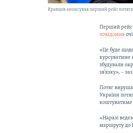
Кравцов анонсував перший рейс потяг
Перший рейс 
повідомив
очі
«Це буде щод
курсуватиме 
збудували окр
зв’язку», – з
Потяг вирушат
України потяг
коштуватиме 
«Наразі ведем
маршруту до 