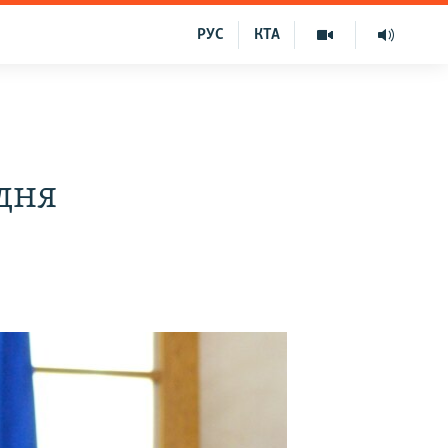
РУС
КТА
дня