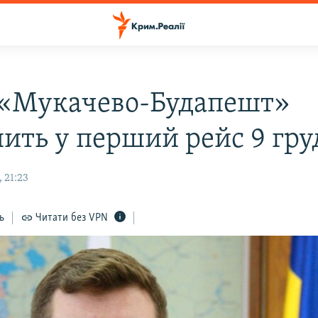
 «Мукачево-Будапешт»
ить у перший рейс 9 гру
 21:23
ь
Читати без VPN