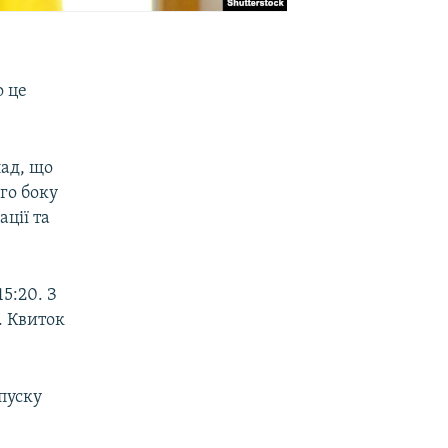
о це
ад, що
го боку
ції та
5:20. З
7. Квиток
пуску