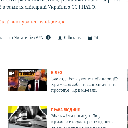
кового отримання освіти державною мовою. Через це
У
і в рамках співпраці України з ЄС і НАТО.
їв ці звинувачення відкидає
.
ь
Читати без VPN
Follow us
Print
ВІДЕО
Блокада без сухопутної операції:
Крим сам себе не заправить і не
прогодує | Крим.Реалії
ПРАВА ЛЮДИНИ
Мить – і ти шпигун. Як у
кримських судах розглядають
звинувачення в держзраді