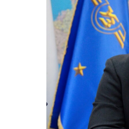
ВІДЕОУРОКИ «ELIFBE»
СВІДЧЕННЯ ОКУПАЦІЇ
УКРАЇНСЬКА ПРОБЛЕМА КРИМУ
ІНФОГРАФІКА