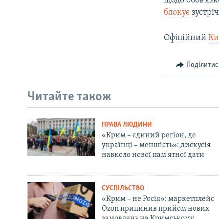
щодо обов’яз
блокує
зустріч
Офіційний
Ки
Поділитис
Читайте також
ПРАВА ЛЮДИНИ
«Крим – єдиний регіон, де
українці – меншість»: дискусія
навколо нової пам'ятної дати
СУСПІЛЬСТВО
«Крим – не Росія»: маркетплейс
Ozon припинив прийом нових
замовлень на Кримському