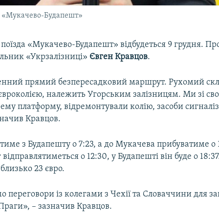
а «Мукачево-Будапешт»
поїзда «Мукачево-Будапешт» відбудеться 9 грудня. Пр
льник «Укрзалізниці»
Євген Кравцов
.
енний прямий безпересадковий маршрут. Рухомий скл
євроколією, належить Угорським залізницям. Ми зі сво
ему платформу, відремонтували колію, засоби сигналіза
азначив Кравцов.
име з Будапешту о 7:23, а до Мукачева прибуватиме о 1
 відправлятиметься о 12:30, у Будапешті він буде о 18:3
близько 23 євро.
о переговори із колегами з Чехії та Словаччини для за
Праги», – зазначив Кравцов.