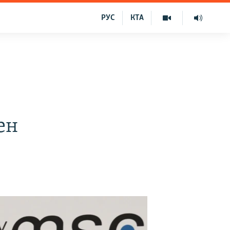
РУС
КТА
ен