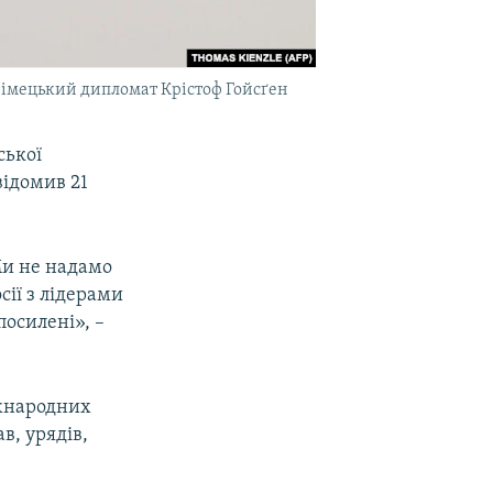
німецький дипломат Крістоф Гойсґен
ської
відомив 21
Ми не надамо
ії з лідерами
посилені», –
іжнародних
в, урядів,