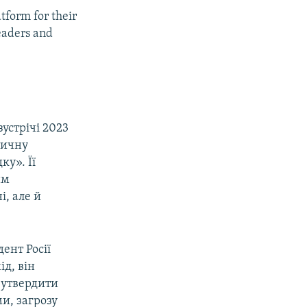
atform for their
eaders and
зустрічі 2023
тичну
ку». Її
им
, але й
ент Росії
ід, він
 утвердити
и, загрозу