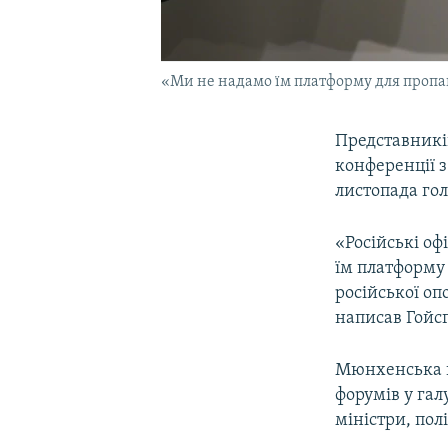
«Ми не надамо їм платформу для пропаг
Представників
конференції з
листопада го
«Російські оф
їм платформу
російської оп
написав Гойсґе
Мюнхенська к
форумів у гал
міністри, полі