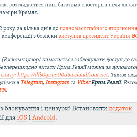
мова розглядається нині багатьма спостерігачами як си
 наміри Кремля.
 року, за кілька днів до
повномасштабного вторгненн
конференції з безпеки
виступив президент України
В
 (Роскомнадзор) намагається заблокувати доступ до са
 Безперешкодно читати Крим.Реалії можна за допомог
 сайту
:
https://dfs0qrmo00d6u.cloudfront.net
. Також слі
одіями в
Telegram
,
Instagram
та
Viber
Крим.Реалії
. Рек
PN
.
з блокування і цензури! Встановити
додаток
ії для
iOS
і
Android
.