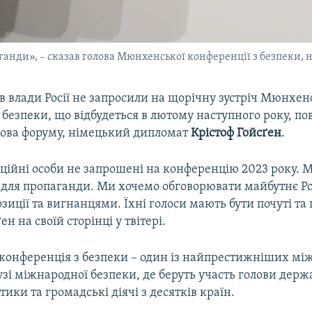
анди», – сказав голова Мюнхенської конференції з безпеки, 
 влади Росії не запросили на щорічну зустріч Мюнхен
 безпеки, що відбудеться в лютому наступного року, по
лова форуму, німецький дипломат
Крістоф Гойсґен
.
іційні особи не запрошені на конференцію 2023 року. 
 для пропаганди. Ми хочемо обговорювати майбутнє Рос
озиції та вигнанцями. Їхні голоси мають бути почуті та 
н на своїй сторінці у твітері.
онференція з безпеки – один із найпрестижніших м
узі міжнародної безпеки, де беруть участь голови держа
тики та громадські діячі з десятків країн.