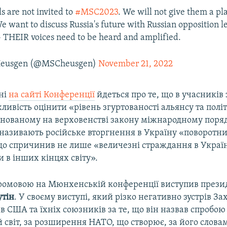
ls are not invited to
#MSC2023
. We will not give them a pl
 want to discuss Russia's future with Russian opposition l
- THEIR voices need to be heard and amplified.
Heusgen (@MSCheusgen)
November 21, 2022
ні
на сайті Конференції
йдеться про те, що в учасників 
ливість оцінити «рівень згуртованості альянсу та полі
снованому на верховенстві закону міжнародному поряд
 називають російське вторгнення в Україну «поворотн
о спричинив не лише «величезні страждання в Україні
 в інших кінцях світу».
промовою на Мюнхенській конференції виступив презид
тін
. У своєму виступі, який різко негативно зустрів Зах
 США та їхніх союзників за те, що він назвав спробою
світ, за розширення НАТО, що створює, за його словам