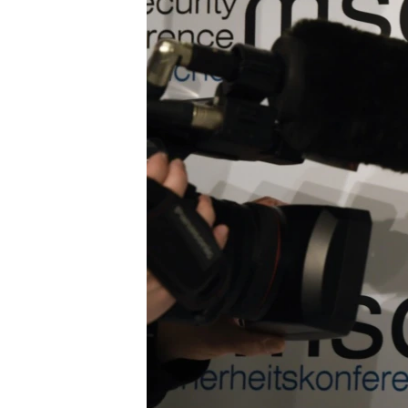
ВІДЕОУРОКИ «ELIFBE»
СВІДЧЕННЯ ОКУПАЦІЇ
УКРАЇНСЬКА ПРОБЛЕМА КРИМУ
ІНФОГРАФІКА