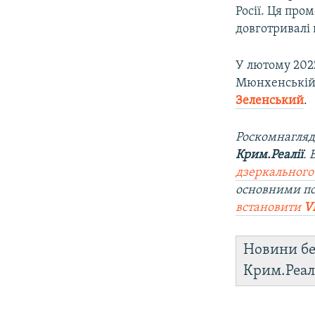
Росії. Ця про
довготривалі
У лютому 2022
Мюнхенській 
Зеленський
.
Роскомнагляд
Крим.Реалії
.
дзеркального
основними п
встановити
V
Новини бе
Крим.Реал