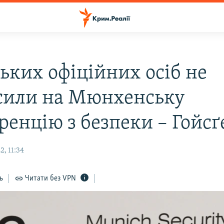
ських офіційних осіб не
сили на Мюнхенську
ренцію з безпеки – Гойсґ
, 11:34
ь
Читати без VPN