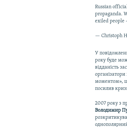
Russian officia
propaganda. We
exiled people 
— Christoph 
У повідомлен
року буде мож
відданість за
організатори
моментом», щ
посилив кризи
2007 року з 
Володимир Пу
розкритикував
однополярний 