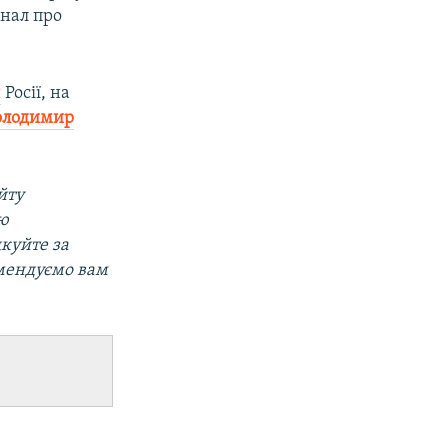
гнал про
я
Росії, на
олодимир
йту
ою
дкуйте за
омендуємо вам