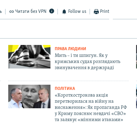
ь
Читати без VPN
Follow us
Print
ПРАВА ЛЮДИНИ
Мить – і ти шпигун. Як у
кримських судах розглядають
звинувачення в держзраді
ПОЛІТИКА
«Короткострокова акція
перетворилася на війну на
виснаження»: Як пропаганда РФ
у Криму пояснює невдачі «СВО»
та залякує «мінними атаками»