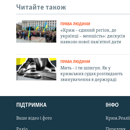
Читайте також
ПРАВА ЛЮДИНИ
«Крим – єдиний регіон, де
українці – меншість»: дискусія
навколо нової пам'ятної дати
ПРАВА ЛЮДИНИ
Мить – і ти шпигун. Як у
кримських судах розглядають
звинувачення в держзраді
Русский
ПІДТРИМКА
ІНФО
Qırımtatar
Ваше відео і фото
Крим.Реалії
ДОЛУЧАЙСЯ!
Радіо
Передрук