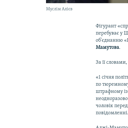
Муслім Алієв
Фігурант «сп
перебуває у Ш
об'єднанню «
Мамутова
.
За її словами,
«1 січня полі
по тюремному 
штрафному ізо
неодноразово 
чоловік перед
повідомленні
Аджі-Мамутова