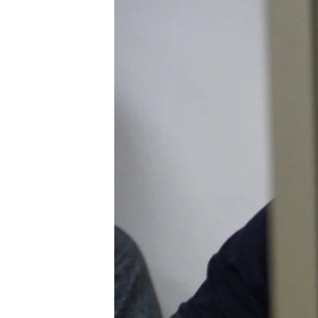
ВІДЕОУРОКИ «ELIFBE»
СВІДЧЕННЯ ОКУПАЦІЇ
УКРАЇНСЬКА ПРОБЛЕМА КРИМУ
ІНФОГРАФІКА