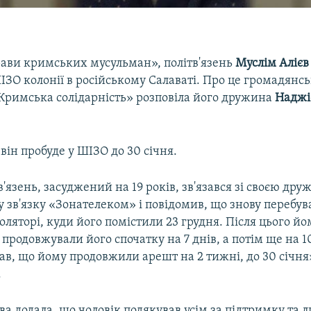
рави кримських мусульман», політв'язень
Муслім Алієв
ІЗО колонії в російському Салаваті. Про це громадянс
Кримська солідарність» розповіла його дружина
Наджі
 він пробуде у ШІЗО до 30 січня.
тв'язень, засуджений на 19 років, зв'язався зі своєю д
зв'язку «Зонателеком» і повідомив, що знову перебув
ляторі, куди його помістили 23 грудня. Після цього йо
продовжували його спочатку на 7 днів, а потім ще на 10
ав, що йому продовжили арешт на 2 тижні, до 30 січня»
.
 додала, що чоловік подякував усім за підтримку та л