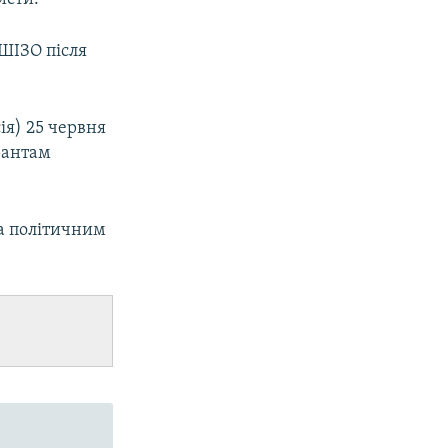
 ШІЗО після
ія) 25 червня
рантам
а політичним