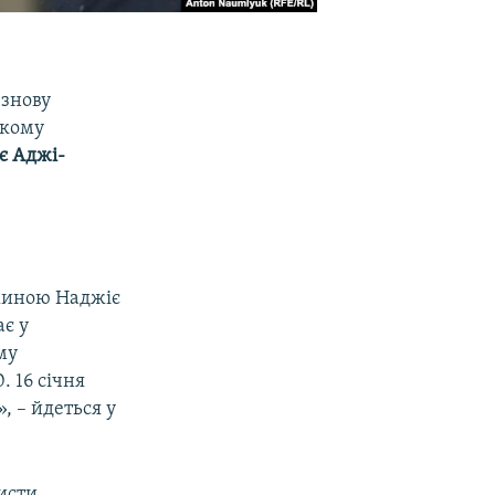
знову
ькому
є Аджі-
ружиною Наджіє
ає у
му
. 16 січня
, – йдеться у
исти.