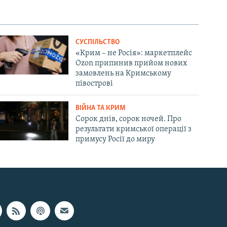
СУСПІЛЬСТВО
«Крим – не Росія»: маркетплейс
Ozon припинив прийом нових
замовлень на Кримському
півострові
ВІЙНА ТА КРИМ
Сорок днів, сорок ночей. Про
результати кримської операції з
примусу Росії до миру