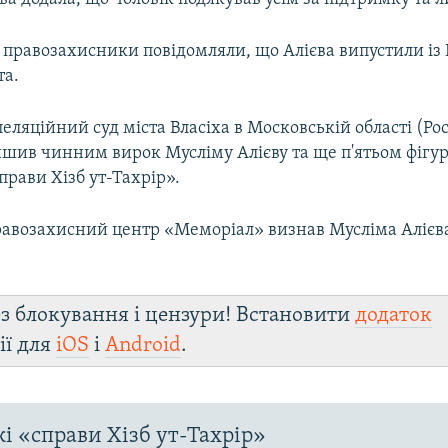
і правозахисники повідомляли, що Алієва випустили із
та.
еляційний суд міста Власіха в Московській області (Рос
ишив чинним вирок Мусліму Алієву та ще п'ятьом фігу
прави Хізб ут-Тахрір».
равозахисний центр «Меморіал» визнав Мусліма Алієв
з блокування і цензури! Встановити
додаток
ії для
iOS
і
Android
.
і «справи Хізб ут-Тахрір»