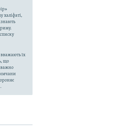
рір»
у халіфаті,
азнають
Криму.
 списку
 вважають їх
, що
еважно
кримчани
бороняє
.