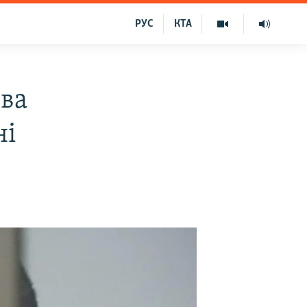
РУС
КТА
єва
ні