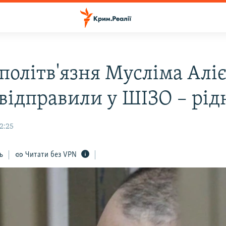
 політв'язня Мусліма Алі
 відправили у ШІЗО – рід
12:25
ь
Читати без VPN