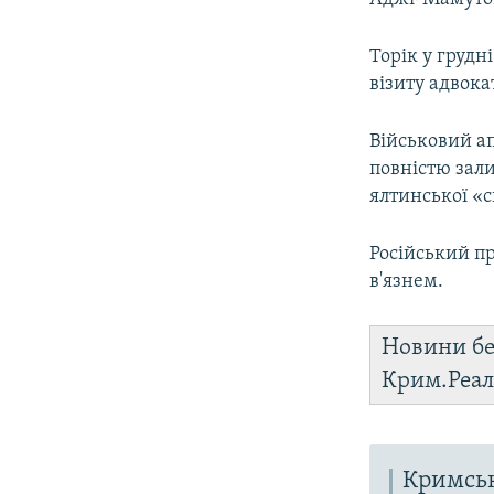
Торік у грудн
візиту адвока
Військовий ап
повністю зал
ялтинської «с
Російський п
в'язнем.
Новини бе
Крим.Реал
Кримськ