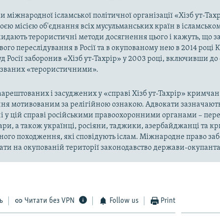
 міжнародної ісламської політичної організації «Хізб ут-Тах
оєю місією об'єднання всіх мусульманських країн в ісламськом
кидають терористичні методи досягнення цього і кажуть, що з
ого переслідування в Росії та в окупованому нею в 2014 році 
д Росії заборонив «Хізб ут-Тахрір» у 2003 році, включивши до
названих «терористичними».
арештованих і засуджених у «справі Хізб ут-Тахрір» кримчан
ня мотивованим за релігійною ознакою. Адвокати зазначають
і у цій справі російськими правоохоронними органами – пер
ари, а також українці, росіяни, таджики, азербайджанці та 
ного походження, які сповідують іслам. Міжнародне право за
ти на окупованій території законодавство держави-окупанта
ь
Читати без VPN
Follow us
Print