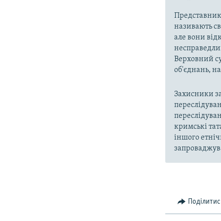
Представники
називають св
але вони від
несправедлив
Верховний су
об'єднань, 
Захисники за
переслідуван
переслідуван
кримські тат
іншого етніч
запроваджува
Поділитис