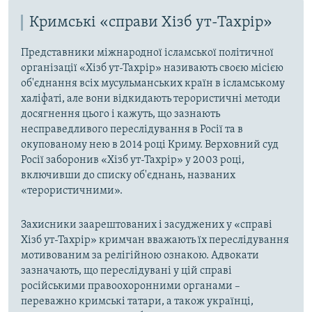
Кримські «справи Хізб ут-Тахрір»
Представники міжнародної ісламської політичної
організації «Хізб ут-Тахрір» називають своєю місією
об'єднання всіх мусульманських країн в ісламському
халіфаті, але вони відкидають терористичні методи
досягнення цього і кажуть, що зазнають
несправедливого переслідування в Росії та в
окупованому нею в 2014 році Криму. Верховний суд
Росії заборонив «Хізб ут-Тахрір» у 2003 році,
включивши до списку об'єднань, названих
«терористичними».
Захисники заарештованих і засуджених у «справі
Хізб ут-Тахрір» кримчан вважають їх переслідування
мотивованим за релігійною ознакою. Адвокати
зазначають, що переслідувані у цій справі
російськими правоохоронними органами –
переважно кримські татари, а також українці,