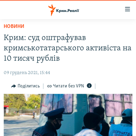
Доступність
посилання
Перейти
НОВИНИ
до
НОВИНИ
Крим: суд оштрафував
основного
ВОДА.КРИМ
матеріалу
кримськотатарського активіста на
ВІДЕО ТА ФОТО
Перейти
10 тисяч рублів
до
ПОЛІТИКА
основної
09 грудень 2021, 15:44
БЛОГИ
навігації
Перейти
Поділитись
Читати без VPN
ПОГЛЯД
до
ІНТЕРВ'Ю
пошуку
ВСЕ ЗА ДЕНЬ
СПЕЦПРОЕКТИ
ЯК ОБІЙТИ БЛОКУВАННЯ
ДЕПОРТАЦІЯ