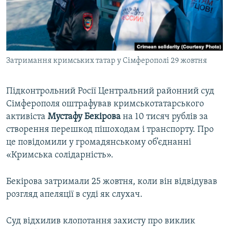
ВІДЕОУРОКИ «ELIFBE»
Русский
СВІДЧЕННЯ ОКУПАЦІЇ
Qırımtatar
УКРАЇНСЬКА ПРОБЛЕМА КРИМУ
Затримання кримських татар у Сімферополі 29 жовтня
ДОЛУЧАЙСЯ!
ІНФОГРАФІКА
Підконтрольний Росії Центральний районний суд
Сімферополя оштрафував кримськотатарського
Усі сайти RFE/RL
активіста
Мустафу Бекірова
на 10 тисяч рублів за
створення перешкод пішоходам і транспорту. Про
це повідомили у громадянському об’єднанні
«Кримська солідарність».
Бекірова затримали 25 жовтня, коли він відвідував
розгляд апеляції в суді як слухач.
Суд відхилив клопотання захисту про виклик