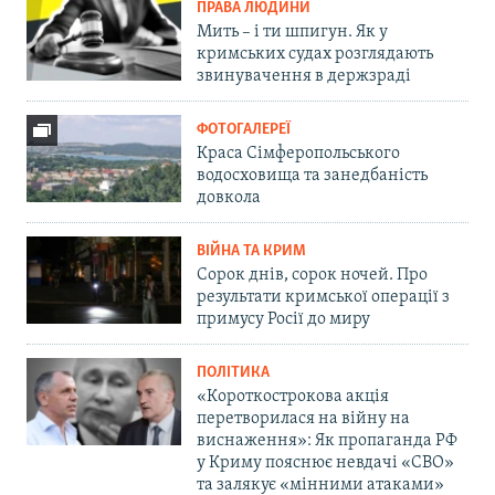
ПРАВА ЛЮДИНИ
Мить – і ти шпигун. Як у
кримських судах розглядають
звинувачення в держзраді
ФОТОГАЛЕРЕЇ
Краса Сімферопольського
водосховища та занедбаність
довкола
ВІЙНА ТА КРИМ
Сорок днів, сорок ночей. Про
результати кримської операції з
примусу Росії до миру
ПОЛІТИКА
«Короткострокова акція
перетворилася на війну на
виснаження»: Як пропаганда РФ
у Криму пояснює невдачі «СВО»
та залякує «мінними атаками»