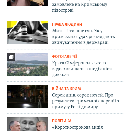
замовлень на Кримському
півострові
ПРАВА ЛЮДИНИ
Мить – і ти шпигун. Як у
кримських судах розглядають
звинувачення в держзраді
ФОТОГАЛЕРЕЇ
Краса Сімферопольського
водосховища та занедбаність
довкола
ВІЙНА ТА КРИМ
Сорок днів, сорок ночей. Про
результати кримської операції з
примусу Росії до миру
ПОЛІТИКА
«Короткострокова акція