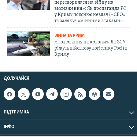
перетворилася на війну на
виснаження»: Як пропаганда РФ
у Криму пояснює невдачі «СВО»
та залякує «мінними атаками»
ВІЙНА ТА КРИМ
«Полювання на колони». Як ЗСУ
ріжуть військову логістику Росії в
Криму
ДОЛУЧАЙСЯ!
ПІДТРИМКА
ІНФО