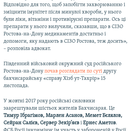
Відповідно для того, щоб запобігти захворюванню і
зміцнити імунітет після минулої хвороби, у нього
були ліки, вітаміни і противірусні препарати. Ось ці
препарати у нього вилучили, сказавши, що в СІЗО
Ростова-на-Дону медикаментів достатньо і
допомоги, яку надають в СІЗО Ростова, теж досить»,
– розповіла адвокат.
Південний військовий окружний суд російського
Ростова-на-Дону
почав розглядати по суті
другу
бахчисарайську «справу Хізб ут-Тахрір» 15
листопада.
У жовтні 2017 року російські силовики
заарештували шістьох жителів Бахчисарая. Це
Тимур Ібрагімов, Марлен Асанов, Мемет Бєлялов,
Сейран Салієв, Сервер Зекір’яєв
і
Ернес Аметов
.
ФСБ Росії інкримінує їм участь у забороненій у Росії