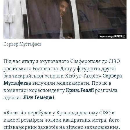
ВІДЕОУРОКИ «ELIFBE»
Русский
СВІДЧЕННЯ ОКУПАЦІЇ
Qırımtatar
УКРАЇНСЬКА ПРОБЛЕМА КРИМУ
ДОЛУЧАЙСЯ!
ІНФОГРАФІКА
Сервер Мустафаєв
Під час етапу з окупованого Сімферополя до СІЗО
Усі сайти RFE/RL
російського Ростова-на-Дону у фігуранта другої
бахчисарайської «справи Хізб ут-Тахрір»
Сервера
Мустафаєва
вилучили медикаменти. Про це в
коментарі кореспонденту
Крим.Реалії
розповіла
адвокат
Ліля Гемеджі
.
«Коли він перебував у Краснодарському СІЗО в
камері розміром чотири квадратних метра, його
співкамерник захворів на вірусне захворювання.