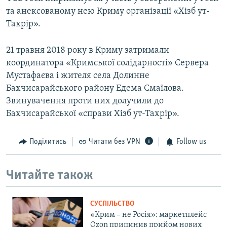
та анексованому нею Криму організації «Хізб ут-
Тахрір».
21 травня 2018 року в Криму затримали
координатора «Кримської солідарності» Сервера
Мустафаєва і жителя села Долинне
Бахчисарайського району Едема Смаїлова.
Звинувачення проти них долучили до
Бахчисарайської «справи Хізб ут-Тахрір».
Поділитись
Читати без VPN
Follow us
Читайте також
СУСПІЛЬСТВО
«Крим – не Росія»: маркетплейс
Ozon припинив прийом нових