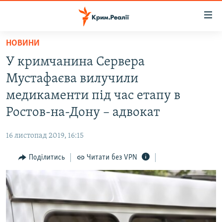
Доступність
посилання
Перейти
НОВИНИ
до
НОВИНИ
У кримчанина Сервера
основного
ВОДА.КРИМ
матеріалу
Мустафаєва вилучили
ВІДЕО ТА ФОТО
Перейти
медикаменти під час етапу в
до
ПОЛІТИКА
Ростов-на-Дону – адвокат
основної
БЛОГИ
навігації
16 листопад 2019, 16:15
Перейти
ПОГЛЯД
до
Поділитись
Читати без VPN
ІНТЕРВ'Ю
пошуку
ВСЕ ЗА ДЕНЬ
СПЕЦПРОЕКТИ
ЯК ОБІЙТИ БЛОКУВАННЯ
ДЕПОРТАЦІЯ