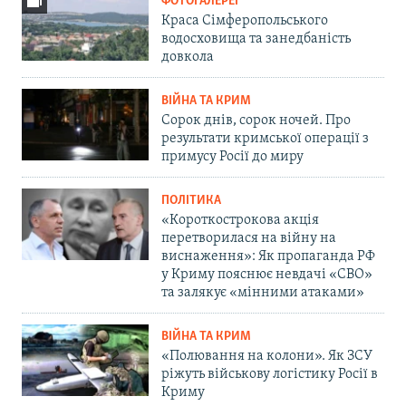
ФОТОГАЛЕРЕЇ
Краса Сімферопольського
водосховища та занедбаність
довкола
ВІЙНА ТА КРИМ
Сорок днів, сорок ночей. Про
результати кримської операції з
примусу Росії до миру
ПОЛІТИКА
«Короткострокова акція
перетворилася на війну на
виснаження»: Як пропаганда РФ
у Криму пояснює невдачі «СВО»
та залякує «мінними атаками»
ВІЙНА ТА КРИМ
«Полювання на колони». Як ЗСУ
ріжуть військову логістику Росії в
Криму