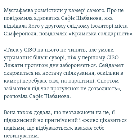
ВІДЕОУРОКИ «ELIFBE»
Мустафаєва розмістили у камері самого. Про це
Русский
СВІДЧЕННЯ ОКУПАЦІЇ
повідомила адвокатка Сафіє Шабанова, яка
Qırımtatar
відвідала його у другому слідчому ізоляторі міста
УКРАЇНСЬКА ПРОБЛЕМА КРИМУ
Сімферополя, повідомляє «Кримська солідарність».
ДОЛУЧАЙСЯ!
ІНФОГРАФІКА
«Тиск у СІЗО на нього не чинять, але умови
утримання більш суворі, ніж у першому СІЗО.
Лежати протягом дня забороняється. Сейдамет
Усі сайти RFE/RL
скаржиться на нестачу спілкування, оскільки в
камері перебуває сам, на карантині. Спортом
займатися під час прогулянок не дозволяють», –
розповіла Сафіє Шабанова.
Вона також додала, що незважаючи на це, її
підзахисний не пригнічений і «живо цікавиться
подіями, що відбуваються», вважає себе
невинуватим.