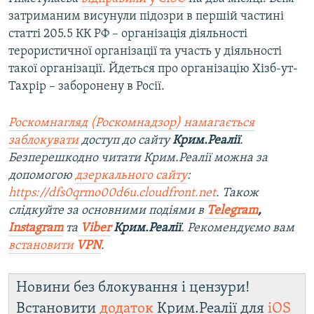
затриманим висунули підозри в першій частині
статті 205.5 КК РФ – організація діяльності
терористичної організації та участь у діяльності
такої організації. Йдеться про організацію Хізб-ут-
Тахрір – заборонену в Росії.
Роскомнагляд (Роскомнадзор) намагається
заблокувати
доступ до сайту
Крим.Реалії
.
Безперешкодно читати Крим.Реалії можна за
допомогою
дзеркального сайту
:
https://dfs0qrmo00d6u.cloudfront.net
. Також
слідкуйте за основними подіями в
Telegram
,
Instagram
та
Viber
Крим.Реалії
. Рекомендуємо вам
встановити
VPN
.
Новини без блокування і цензури!
Встановити
додаток
Крим.Реалії для
iOS