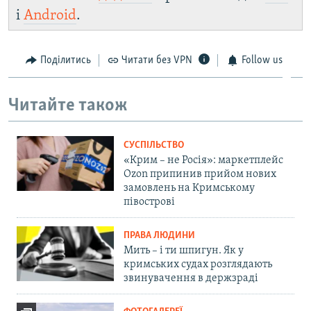
і
Android
.
Поділитись
Читати без VPN
Follow us
Читайте також
СУСПІЛЬСТВО
«Крим – не Росія»: маркетплейс
Ozon припинив прийом нових
замовлень на Кримському
півострові
ПРАВА ЛЮДИНИ
Мить – і ти шпигун. Як у
кримських судах розглядають
звинувачення в держзраді