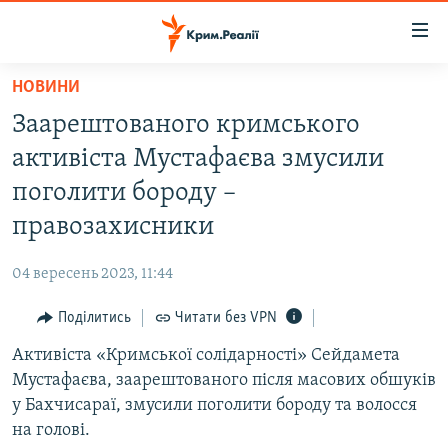
Доступність
посилання
Перейти
НОВИНИ
до
НОВИНИ
Заарештованого кримського
основного
ВОДА.КРИМ
матеріалу
активіста Мустафаєва змусили
ВІДЕО ТА ФОТО
Перейти
поголити бороду –
до
ПОЛІТИКА
правозахисники
основної
БЛОГИ
навігації
04 вересень 2023, 11:44
Перейти
ПОГЛЯД
до
Поділитись
Читати без VPN
ІНТЕРВ'Ю
пошуку
Активіста «Кримської солідарності» Сейдамета
ВСЕ ЗА ДЕНЬ
Мустафаєва, заарештованого після масових обшуків
СПЕЦПРОЕКТИ
у Бахчисараї, змусили поголити бороду та волосся
на голові.
ЯК ОБІЙТИ БЛОКУВАННЯ
ДЕПОРТАЦІЯ