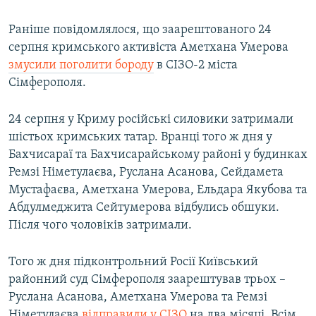
Раніше повідомлялося, що заарештованого 24
серпня кримського активіста Аметхана Умерова
змусили поголити бороду
в СІЗО-2 міста
Сімферополя.
24 серпня у Криму російські силовики затримали
шістьох кримських татар. Вранці того ж дня у
Бахчисараї та Бахчисарайському районі у будинках
Ремзі Німетулаєва, Руслана Асанова, Сейдамета
Мустафаєва, Аметхана Умерова, Ельдара Якубова та
Абдулмеджита Сейтумерова відбулись обшуки.
Після чого чоловіків затримали.
Того ж дня підконтрольний Росії Київський
районний суд Сімферополя заарештував трьох –
Руслана Асанова, Аметхана Умерова та Ремзі
Німетулаєва
відправили у СІЗО
на два місяці. Всім