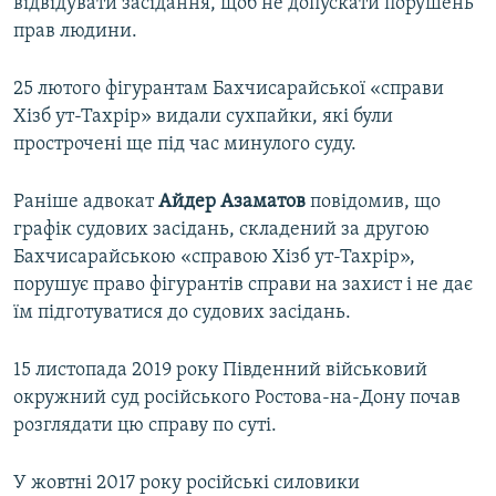
відвідувати засідання, щоб не допускати порушень
прав людини.
25 лютого фігурантам Бахчисарайської «справи
Хізб ут-Тахрір» видали сухпайки, які були
прострочені ще під час минулого суду.
Раніше адвокат
Айдер Азаматов
повідомив, що
графік судових засідань, складений за другою
Бахчисарайською «справою Хізб ут-Тахрір»,
порушує право фігурантів справи на захист і не дає
їм підготуватися до судових засідань.
15 листопада 2019 року Південний військовий
окружний суд російського Ростова-на-Дону почав
розглядати цю справу по суті.
У жовтні 2017 року російські силовики