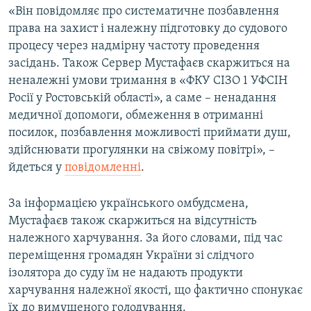
«Він повідомляє про систематичне позбавлення
права на захист і належну підготовку до судового
процесу через надмірну частоту проведення
засідань. Також Сервер Мустафаєв скаржиться на
неналежні умови тримання в «ФКУ СІЗО 1 УФСІН
Росії у Ростовській області», а саме – ненадання
медичної допомоги, обмеження в отриманні
посилок, позбавлення можливості приймати душ,
здійснювати прогулянки на свіжому повітрі», –
йдеться у
повідомленні
.
За інформацією українського омбудсмена,
Мустафаєв також скаржиться на відсутність
належного харчування. За його словами, під час
переміщення громадян України зі слідчого
ізолятора до суду їм не надають продукти
харчування належної якості, що фактично спонукає
їх до вимушеного голодування.