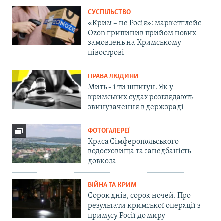
СУСПІЛЬСТВО
«Крим – не Росія»: маркетплейс
Ozon припинив прийом нових
замовлень на Кримському
півострові
ПРАВА ЛЮДИНИ
Мить – і ти шпигун. Як у
кримських судах розглядають
звинувачення в держзраді
ФОТОГАЛЕРЕЇ
Краса Сімферопольського
водосховища та занедбаність
довкола
ВІЙНА ТА КРИМ
Сорок днів, сорок ночей. Про
результати кримської операції з
примусу Росії до миру