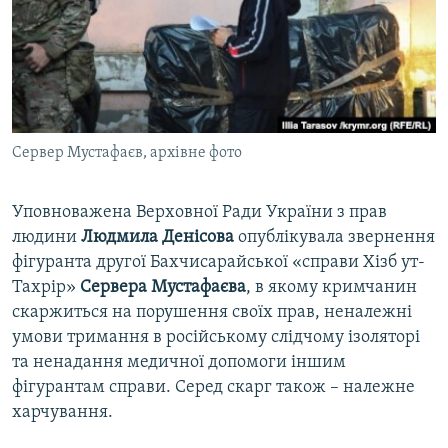
ВІДЕОУРОКИ «ELIFBE»
Русский
СВІДЧЕННЯ ОКУПАЦІЇ
Qırımtatar
УКРАЇНСЬКА ПРОБЛЕМА КРИМУ
ДОЛУЧАЙСЯ!
ІНФОГРАФІКА
Сервер Мустафаєв, архівне фото
Уповноважена Верховної Ради України з прав
Усі сайти RFE/RL
людини
Людмила Денісова
опублікувала звернення
фігуранта другої Бахчисарайської «справи Хізб ут-
Тахрір»
Сервера Мустафаєва
, в якому кримчанин
скаржиться на порушення своїх прав, неналежні
умови тримання в російському слідчому ізоляторі
та ненадання медичної допомоги іншим
фігурантам справи. Серед скарг також – належне
харчування.