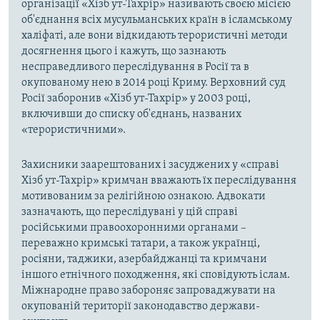
організації «Хізб ут-Тахрір» називають своєю місією
об'єднання всіх мусульманських країн в ісламському
халіфаті, але вони відкидають терористичні методи
досягнення цього і кажуть, що зазнають
несправедливого переслідування в Росії та в
окупованому нею в 2014 році Криму. Верховний суд
Росії заборонив «Хізб ут-Тахрір» у 2003 році,
включивши до списку об'єднань, названих
«терористичними».
Захисники заарештованих і засуджених у «справі
Хізб ут-Тахрір» кримчан вважають їх переслідування
мотивованим за релігійною ознакою. Адвокати
зазначають, що переслідувані у цій справі
російськими правоохоронними органами –
переважно кримські татари, а також українці,
росіяни, таджики, азербайджанці та кримчани
іншого етнічного походження, які сповідують іслам.
Міжнародне право забороняє запроваджувати на
окупованій території законодавство держави-