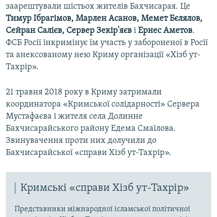
заарештували шістьох жителів Бахчисарая. Це
Тимур Ібрагімов, Марлен Асанов, Мемет Бєлялов,
Сейран Салієв, Сервер Зекір'яєв
і
Ернес Аметов
.
ФСБ Росії інкримінує їм участь у забороненої в Росії
та анексованому нею Криму організації «Хізб ут-
Тахрір».
21 травня 2018 року в Криму затримали
координатора «Кримської солідарності» Сервера
Мустафаєва і жителя села Долинне
Бахчисарайського району Едема Смаїлова.
Звинувачення проти них долучили до
Бахчисарайської «справи Хізб ут-Тахрір».
Кримські «справи Хізб ут-Тахрір»
Представники міжнародної ісламської політичної