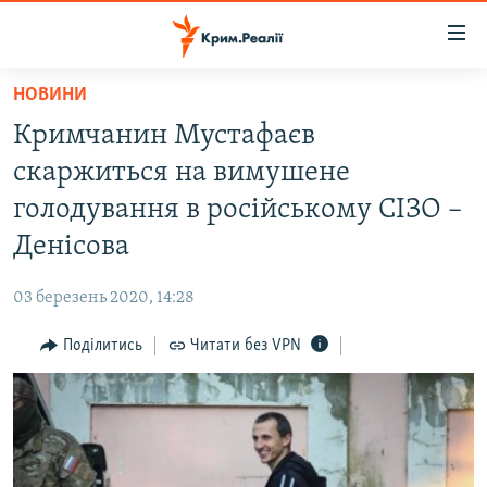
Доступність
посилання
Перейти
НОВИНИ
до
НОВИНИ
Кримчанин Мустафаєв
основного
ВОДА.КРИМ
матеріалу
скаржиться на вимушене
ВІДЕО ТА ФОТО
Перейти
голодування в російському СІЗО –
до
ПОЛІТИКА
Денісова
основної
БЛОГИ
навігації
03 березень 2020, 14:28
Перейти
ПОГЛЯД
до
Поділитись
Читати без VPN
ІНТЕРВ'Ю
пошуку
ВСЕ ЗА ДЕНЬ
СПЕЦПРОЕКТИ
ЯК ОБІЙТИ БЛОКУВАННЯ
ДЕПОРТАЦІЯ