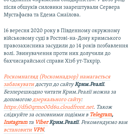
після обшуків силовики заарештували Сервера
Мустафаєва та Едема Смаїлова.
16 вересня 2020 року в Південному окружному
військовому суді в Ростові-на-Дону кримського
правозахисника засудили до 14 років позбавлення
волі. Звинувачення проти них долучили до
бахчисарайської справи Хізб ут-Тахрір.
Роскомнагляд (Роскомнадзор) намагається
заблокувати
доступ до сайту
Крим.Реалії
.
Безперешкодно читати Крим.Реалії можна за
допомогою
дзеркального сайту
:
https://dfs0qrmo00d6u.cloudfront.net
. Також
слідкуйте за основними подіями в
Telegram
,
Instagram
та
Viber
Крим.Реалії
. Рекомендуємо вам
встановити
VPN
.