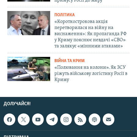
примусу Росії до миру
ПОЛІТИКА
«Короткострокова акція
перетворилася на війну на
виснаження»: Як пропаганда РФ
у Криму пояснює невдачі «СВО»
та залякує «мінними атаками»
ВІЙНА ТА КРИМ
«Полювання на колони». Як ЗСУ
ріжуть військову логістику Росії в
Криму
ДОЛУЧАЙСЯ!