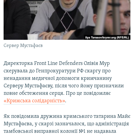
ВІДЕОУРОКИ «ELIFBE»
Русский
СВІДЧЕННЯ ОКУПАЦІЇ
Qırımtatar
УКРАЇНСЬКА ПРОБЛЕМА КРИМУ
ДОЛУЧАЙСЯ!
ІНФОГРАФІКА
Сервер Мустафаєв
Директорка Front Line Defenders Олівія Мур
Усі сайти RFE/RL
скерувала до Генпрокуратури РФ скаргу про
ненадання медичної допомоги кримчанину
Серверу Мустафаєву, після чого йому призначили
повне обстеження серця. Про це повідомляє
«Кримська солідарність»
.
Як повідомила дружина кримського татарина Майє
Мустафаєва, у скарзі зазначалося, що адміністрація
тамбовської виправної колонії №1 не надавала