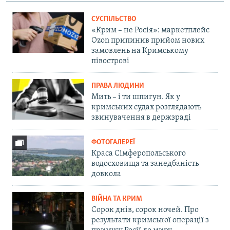
СУСПІЛЬСТВО
«Крим – не Росія»: маркетплейс
Ozon припинив прийом нових
замовлень на Кримському
півострові
ПРАВА ЛЮДИНИ
Мить – і ти шпигун. Як у
кримських судах розглядають
звинувачення в держзраді
ФОТОГАЛЕРЕЇ
Краса Сімферопольського
водосховища та занедбаність
довкола
ВІЙНА ТА КРИМ
Сорок днів, сорок ночей. Про
результати кримської операції з