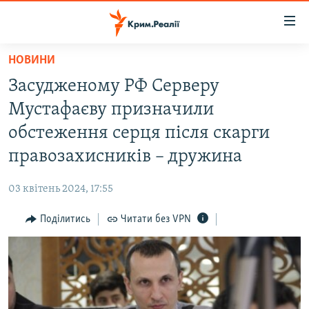
Доступність
посилання
Перейти
НОВИНИ
до
НОВИНИ
Засудженому РФ Серверу
основного
ВОДА.КРИМ
матеріалу
Мустафаєву призначили
ВІДЕО ТА ФОТО
Перейти
обстеження серця після скарги
до
ПОЛІТИКА
правозахисників – дружина
основної
БЛОГИ
навігації
03 квітень 2024, 17:55
Перейти
ПОГЛЯД
до
Поділитись
Читати без VPN
ІНТЕРВ'Ю
пошуку
ВСЕ ЗА ДЕНЬ
СПЕЦПРОЕКТИ
ЯК ОБІЙТИ БЛОКУВАННЯ
ДЕПОРТАЦІЯ