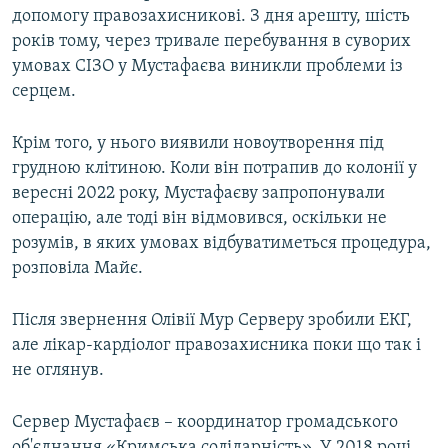
допомогу правозахисникові. З дня арешту, шість
років тому, через тривале перебування в суворих
умовах СІЗО у Мустафаєва виникли проблеми із
серцем.
Крім того, у нього виявили новоутворення під
грудною клітиною. Коли він потрапив до колонії у
вересні 2022 року, Мустафаєву запропонували
операцію, але тоді він відмовився, оскільки не
розумів, в яких умовах відбуватиметься процедура,
розповіла Майє.
Після звернення Олівії Мур Серверу зробили ЕКГ,
але лікар-кардіолог правозахисника поки що так і
не оглянув.
Сервер Мустафаєв – координатор громадського
об'єднання «Кримська солідарність». У 2018 році