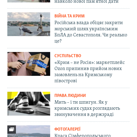
навколо нової пам'ятної дати
ВІЙНА ТА КРИМ
Російська влада обіцяє закрити
морський шлях українським
БпЛА до Севастополя. Чи реально
це?
СУСПІЛЬСТВО
«Крим – не Росія»: маркетплейс
Ozon припинив прийом нових
замовлень на Кримському
півострові
ПРАВА ЛЮДИНИ
Мить – і ти шпигун. Як у
кримських судах розглядають
звинувачення в держзраді
ФОТОГАЛЕРЕЇ
Краса Сімферопольського