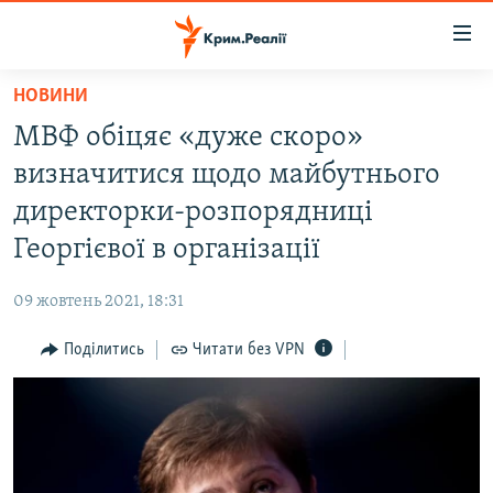
Доступність
посилання
Перейти
НОВИНИ
до
НОВИНИ
МВФ обіцяє «дуже скоро»
основного
ВОДА.КРИМ
матеріалу
визначитися щодо майбутнього
ВІДЕО ТА ФОТО
Перейти
директорки-розпорядниці
до
ПОЛІТИКА
Георгієвої в організації
основної
БЛОГИ
навігації
09 жовтень 2021, 18:31
Перейти
ПОГЛЯД
до
Поділитись
Читати без VPN
ІНТЕРВ'Ю
пошуку
ВСЕ ЗА ДЕНЬ
СПЕЦПРОЕКТИ
ЯК ОБІЙТИ БЛОКУВАННЯ
ДЕПОРТАЦІЯ