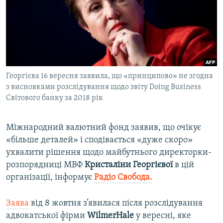
ВІДЕОУРОКИ «ELIFBE»
Русский
СВІДЧЕННЯ ОКУПАЦІЇ
Qırımtatar
УКРАЇНСЬКА ПРОБЛЕМА КРИМУ
ДОЛУЧАЙСЯ!
ІНФОГРАФІКА
Георгієва 16 вересня заявила, що «принципово» не згодна
з висновками розслідування щодо звіту Doing Business
Світового банку за 2018 рік
Усі сайти RFE/RL
Міжнародний валютний фонд заявив, що очікує
«більше деталей» і сподівається «дуже скоро»
ухвалити рішення щодо майбутнього директорки-
розпорядниці МВФ
Кристаліни Георгієвої
в цій
організації, інформує
Радіо Свобода.
Заява
від 8 жовтня з’явилася після розслідування
адвокатської фірми
WilmerHale
у вересні, яке