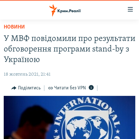
Доступність
посилання
Перейти
НОВИНИ
до
НОВИНИ
У МВФ повідомили про результати
основного
ВОДА.КРИМ
матеріалу
обговорення програми stand-by з
ВІДЕО ТА ФОТО
Перейти
Україною
до
ПОЛІТИКА
основної
18 жовтень 2021, 21:41
БЛОГИ
навігації
Перейти
Поділитись
Читати без VPN
ПОГЛЯД
до
ІНТЕРВ'Ю
пошуку
ВСЕ ЗА ДЕНЬ
СПЕЦПРОЕКТИ
ЯК ОБІЙТИ БЛОКУВАННЯ
ДЕПОРТАЦІЯ