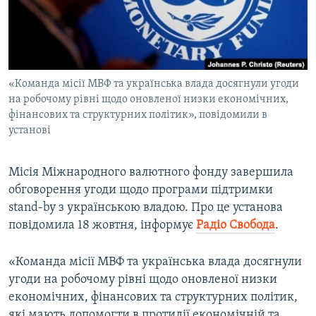
ВІДЕОУРОКИ «ELIFBE»
Русский
СВІДЧЕННЯ ОКУПАЦІЇ
Qırımtatar
УКРАЇНСЬКА ПРОБЛЕМА КРИМУ
«Команда місії МВФ та українська влада досягнули угоди
ДОЛУЧАЙСЯ!
ІНФОГРАФІКА
на робочому рівні щодо оновленої низки економічних,
фінансових та структурних політик», повідомили в
установі
Усі сайти RFE/RL
Місія Міжнародного валютного фонду завершила
обговорення угоди щодо програми підтримки
stand-by з українською владою. Про це установа
повідомила 18 жовтня, інформує
Радіо Свобода
.
«Команда місії МВФ та українська влада досягнули
угоди на робочому рівні щодо оновленої низки
економічних, фінансових та структурних політик,
які мають допомогти в протидії економічній та