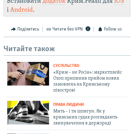
Встановити
додаток
Крим.Реалії для
iOS
і
Android
.
Поділитись
Читати без VPN
Follow us
Читайте також
СУСПІЛЬСТВО
«Крим – не Росія»: маркетплейс
Ozon припинив прийом нових
замовлень на Кримському
півострові
ПРАВА ЛЮДИНИ
Мить – і ти шпигун. Як у
кримських судах розглядають
звинувачення в держзраді