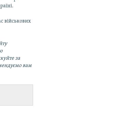
раїні.
ас військових
йту
ою
дкуйте за
омендуємо вам