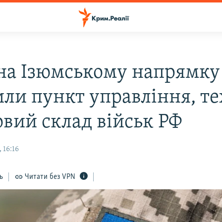
на Ізюмському напрямку
ли пункт управління, те
овий склад військ РФ
 16:16
ь
Читати без VPN