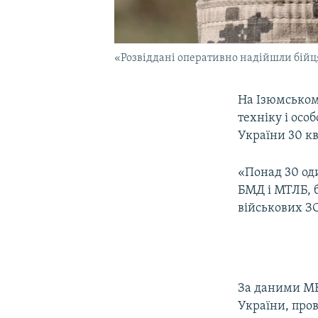
«Розвіддані оперативно надійшли бійця
На Ізюмськом
техніку і осо
України 30 кв
«Понад 30 оди
БМД і МТЛБ, б
військових ЗС
За даними МВС
України, про