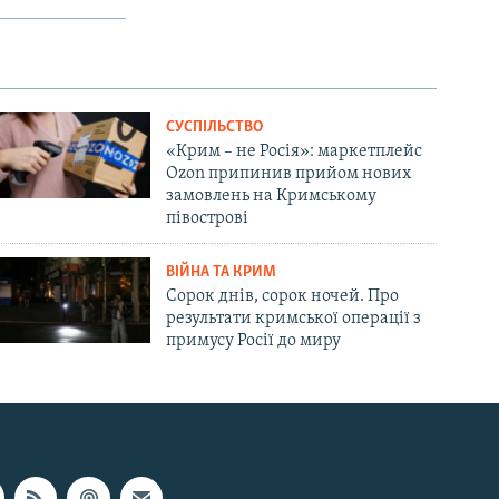
СУСПІЛЬСТВО
«Крим – не Росія»: маркетплейс
Ozon припинив прийом нових
замовлень на Кримському
півострові
ВІЙНА ТА КРИМ
Сорок днів, сорок ночей. Про
результати кримської операції з
примусу Росії до миру