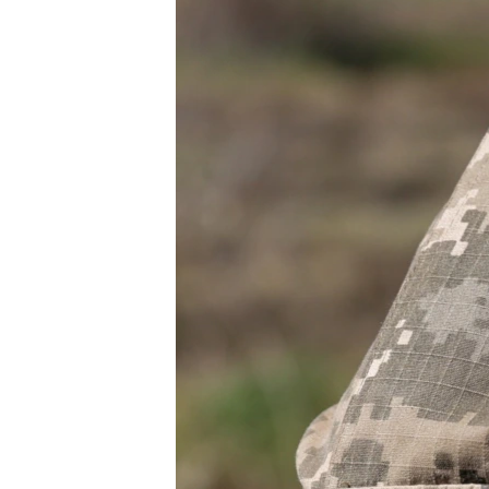
ВІДЕОУРОКИ «ELIFBE»
СВІДЧЕННЯ ОКУПАЦІЇ
УКРАЇНСЬКА ПРОБЛЕМА КРИМУ
ІНФОГРАФІКА