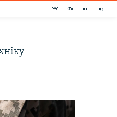
РУС
КТА
хніку