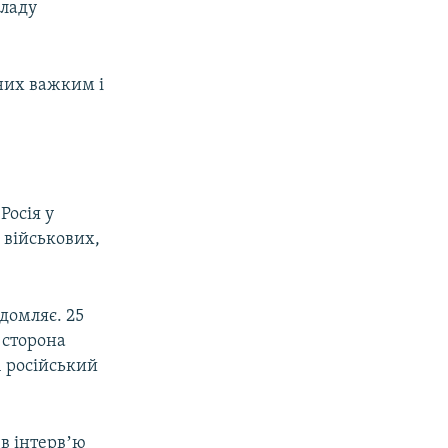
кладу
них важким і
Росія у
 військових,
ідомляє. 25
 сторона
1 російський
в інтервʼю