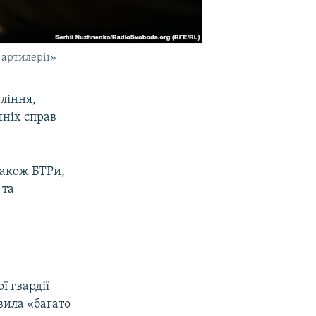
 артилерії»
ління,
шніх справ
також БТРи,
 та
ї гвардії
вила «багато