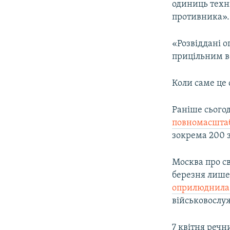
одиниць техні
противника».
«Розвіддані 
прицільним во
Коли саме це 
Раніше сього
повномасштаб
зокрема 200 з
Москва про св
березня лише
оприлюднила
військовослуж
7 квітня речн