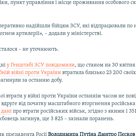
ки, пункт управління і місце проживання особового с
оперативно надійшли бійцям ЗСУ, які відпрацювали по 
гнем артилерії», – додали у міністерстві.
сталося – не уточнюють.
дні
у Генштабі ЗСУ повідомили
, що станом на 30 квітня 
ній війні проти України
втратила близько 23 200 своїх
агинули за останню добу.
ої втрати у війні проти України останнім часом не пов
 вдруге від початку масштабного вторгнення російська
 дані
про втрати російських військ, згідно з якими 1 35
бовець загинув, ще 3 825 – зазнали поранень​.
ик президента Росії
Володимира Путіна Дмитро Пєсков