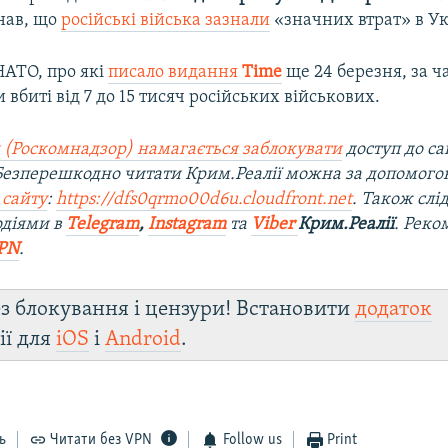
нав, що
російські війська зазнали
«значних втрат» в Ук
НАТО, про які
писало видання
Time
ще 24 березня, за ч
и вбиті від 7 до 15 тисяч російських військових.
 (Роскомнадзор) намагається заблокувати
доступ до са
 Безперешкодно читати Крим.Реалії можна за допомог
 сайту
:
https://dfs0qrmo00d6u.cloudfront.net
. Також слі
одіями в
Telegram
,
Instagram
та
Viber
Крим.Реалії
. Рек
PN
.
з блокування і цензури! Встановити
додаток
ії для
iOS
і
Android
.
ь
Читати без VPN
Follow us
Print