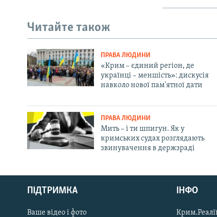
Читайте також
ПРАВА ЛЮДИНИ
«Крим – єдиний регіон, де
українці – меншість»: дискусія
навколо нової пам'ятної дати
ПРАВА ЛЮДИНИ
Мить – і ти шпигун. Як у
кримських судах розглядають
звинувачення в держзраді
Русский
ПІДТРИМКА
ІНФО
Qırımtatar
Ваше відео і фото
Крим.Реалії
ДОЛУЧАЙСЯ!