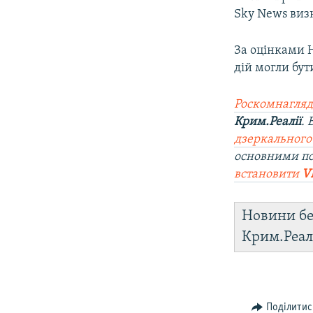
Sky News виз
За оцінками 
дій могли бут
Роскомнагляд
Крим.Реалії
.
дзеркального
основними п
встановити
V
Новини бе
Крим.Реал
Поділитис