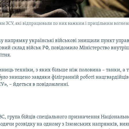
м ЗСУ, які відпрацювали по них важким і прицільним вогнем
у напрямку українські військові знищили пункт управ
бовий склад військ РФ, повідомило Міністерство внутрі
ітня.
ниць техніки, з яких більше ніж половина – танки, а 
уло знищено завдяки філігранній роботі нацгвардійців
У», – йдеться в повідомленні.
, група бійців спеціального призначення Національно
водячи розвідку на одному з Ізюмських напрямків, вия