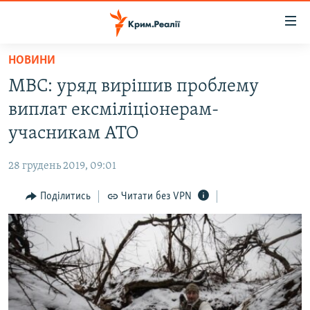
Доступність
посилання
Перейти
НОВИНИ
до
НОВИНИ
МВС: уряд вирішив проблему
основного
ВОДА.КРИМ
матеріалу
виплат ексміліціонерам-
ВІДЕО ТА ФОТО
Перейти
учасникам АТО
до
ПОЛІТИКА
основної
28 грудень 2019, 09:01
БЛОГИ
навігації
Перейти
Поділитись
Читати без VPN
ПОГЛЯД
до
ІНТЕРВ'Ю
пошуку
ВСЕ ЗА ДЕНЬ
СПЕЦПРОЕКТИ
ЯК ОБІЙТИ БЛОКУВАННЯ
ДЕПОРТАЦІЯ