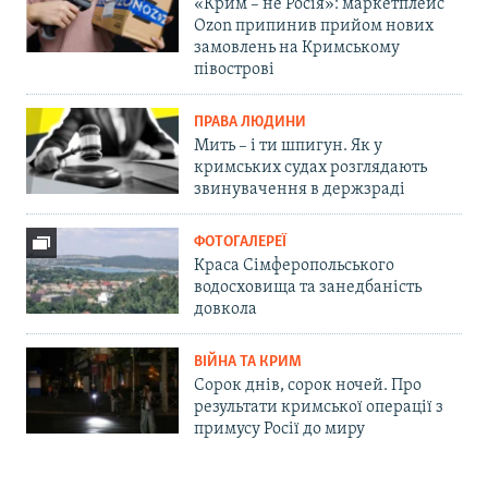
«Крим – не Росія»: маркетплейс
Ozon припинив прийом нових
замовлень на Кримському
півострові
ПРАВА ЛЮДИНИ
Мить – і ти шпигун. Як у
кримських судах розглядають
звинувачення в держзраді
ФОТОГАЛЕРЕЇ
Краса Сімферопольського
водосховища та занедбаність
довкола
ВІЙНА ТА КРИМ
Сорок днів, сорок ночей. Про
результати кримської операції з
примусу Росії до миру