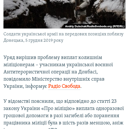
ВІДЕОУРОКИ «ELIFBE»
Русский
СВІДЧЕННЯ ОКУПАЦІЇ
Qırımtatar
УКРАЇНСЬКА ПРОБЛЕМА КРИМУ
Солдати української армії на передових позиціях поблизу
ДОЛУЧАЙСЯ!
ІНФОГРАФІКА
Донецька, 5 грудня 2019 року
Уряд вирішив проблему виплат колишнім
Усі сайти RFE/RL
міліціонерам – учасникам української воєнної
Антитерористичної операції на Донбасі,
повідомило Міністерство внутрішніх справ
України, інформує
Радіо Свобода
.
У відомстві пояснили, що відповідно до статті 23
закону України «Про міліцію» виплата одноразової
грошової допомоги в разі загибелі або поранення
працівника міліції була в шість разів меншою, аніж