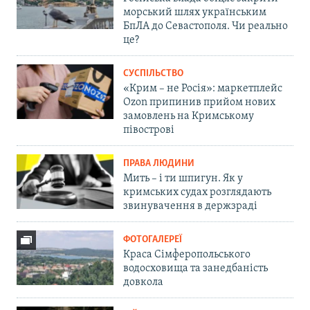
морський шлях українським
БпЛА до Севастополя. Чи реально
це?
СУСПІЛЬСТВО
«Крим – не Росія»: маркетплейс
Ozon припинив прийом нових
замовлень на Кримському
півострові
ПРАВА ЛЮДИНИ
Мить – і ти шпигун. Як у
кримських судах розглядають
звинувачення в держзраді
ФОТОГАЛЕРЕЇ
Краса Сімферопольського
водосховища та занедбаність
довкола