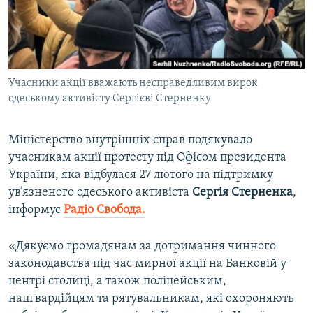
ВІДЕОУРОКИ «ELIFBE»
Русский
СВІДЧЕННЯ ОКУПАЦІЇ
Qırımtatar
УКРАЇНСЬКА ПРОБЛЕМА КРИМУ
Учасники акції вважають несправедливим вирок
ДОЛУЧАЙСЯ!
ІНФОГРАФІКА
одеському активісту Сергієві Стерненку
Міністерство внутрішніх справ подякувало
Усі сайти RFE/RL
учасникам акції протесту під Офісом президента
України, яка відбулася 27 лютого на підтримку
ув’язненого одеського активіста
Сергія Стерненка
,
інформує
Радіо Свобода.
«Дякуємо громадянам за дотримання чинного
законодавства під час мирної акції на Банковій у
центрі столиці, а також поліцейським,
нацгвардійцям та рятувальникам, які охороняють