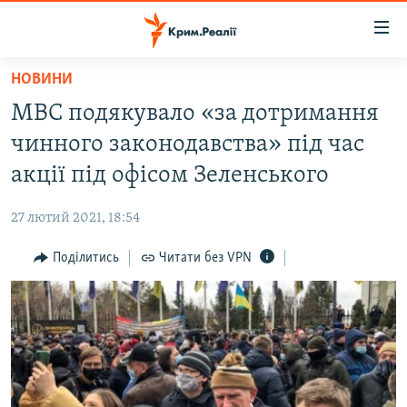
Доступність
посилання
Перейти
НОВИНИ
до
НОВИНИ
МВС подякувало «за дотримання
основного
ВОДА.КРИМ
матеріалу
чинного законодавства» під час
ВІДЕО ТА ФОТО
Перейти
акції під офісом Зеленського
до
ПОЛІТИКА
основної
27 лютий 2021, 18:54
БЛОГИ
навігації
Перейти
Поділитись
Читати без VPN
ПОГЛЯД
до
ІНТЕРВ'Ю
пошуку
ВСЕ ЗА ДЕНЬ
СПЕЦПРОЕКТИ
ЯК ОБІЙТИ БЛОКУВАННЯ
ДЕПОРТАЦІЯ