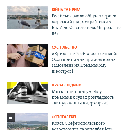
ВІЙНА ТА КРИМ
Російська влада обіцяє закрити
морський шлях українським
БпЛА до Севастополя. Чи реально
це?
СУСПІЛЬСТВО
«Крим – не Росія»: маркетплейс
Ozon припинив прийом нових
замовлень на Кримському
півострові
ПРАВА ЛЮДИНИ
Мить – і ти шпигун. Як у
кримських судах розглядають
звинувачення в держзраді
ФОТОГАЛЕРЕЇ
Краса Сімферопольського
водосховища та занедбаність