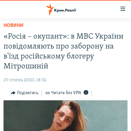
Доступність
посилання
Перейти
НОВИНИ
до
НОВИНИ
«Росія – окупант»: в МВС України
основного
ВОДА.КРИМ
матеріалу
повідомляють про заборону на
ВІДЕО ТА ФОТО
Перейти
в'їзд російському блогеру
до
ПОЛІТИКА
Мітрошиній
основної
БЛОГИ
навігації
07 січень 2020, 18:32
Перейти
ПОГЛЯД
до
Поділитись
Читати без VPN
ІНТЕРВ'Ю
пошуку
ВСЕ ЗА ДЕНЬ
СПЕЦПРОЕКТИ
ЯК ОБІЙТИ БЛОКУВАННЯ
ДЕПОРТАЦІЯ