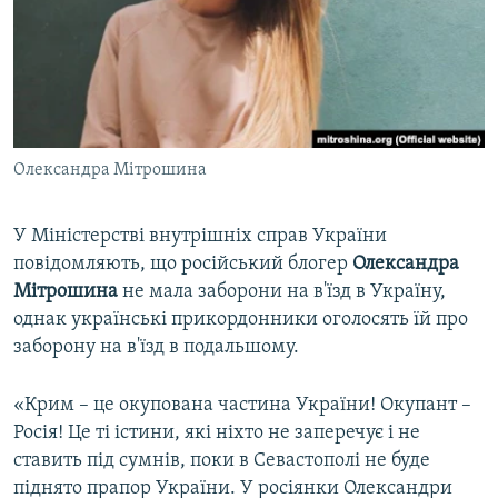
ВІДЕОУРОКИ «ELIFBE»
Русский
СВІДЧЕННЯ ОКУПАЦІЇ
Qırımtatar
УКРАЇНСЬКА ПРОБЛЕМА КРИМУ
ДОЛУЧАЙСЯ!
ІНФОГРАФІКА
Олександра Мітрошина
У Міністерстві внутрішніх справ України
Усі сайти RFE/RL
повідомляють, що російський блогер
Олександра
Мітрошина
не мала заборони на в'їзд в Україну,
однак українські прикордонники оголосять їй про
заборону на в'їзд в подальшому.
«Крим – це окупована частина України! Окупант –
Росія! Це ті істини, які ніхто не заперечує і не
ставить під сумнів, поки в Севастополі не буде
піднято прапор України. У росіянки Олександри