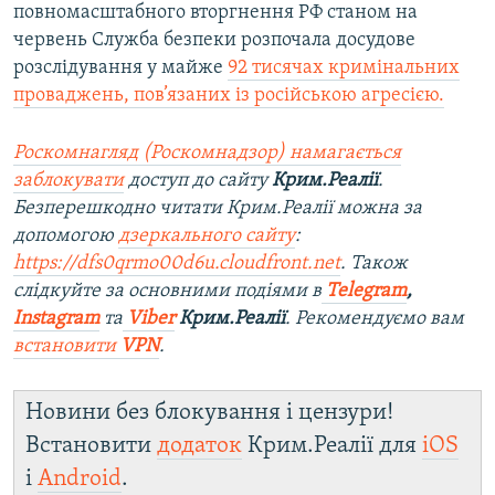
повномасштабного вторгнення РФ станом на
червень Служба безпеки розпочала досудове
розслідування у майже
92 тисячах кримінальних
проваджень, пов’язаних із російською агресією.
Роскомнагляд (Роскомнадзор) намагається
заблокувати
доступ до
сайту
Крим.Реалії
.
Безперешкодно читати Крим.Реалії можна за
допомогою
дзеркального сайту
:
https://dfs0qrmo00d6u.cloudfront.net
. Також
слідкуйте за основними подіями в
Telegram
,
Instagram
та
Viber
Крим.Реалії
. Рекомендуємо вам
встановити
VPN
.
Новини без блокування і цензури!
Встановити
додаток
Крим.Реалії для
iOS
і
Android
.