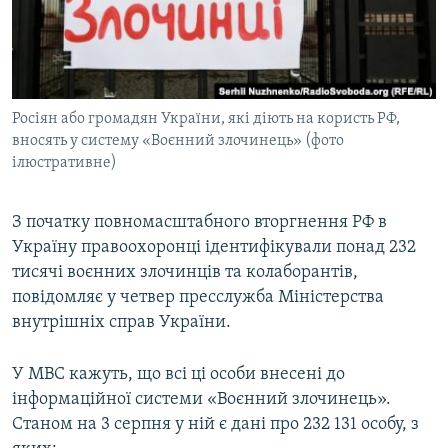
ВІДЕОУРОКИ «ELIFBE»
Русский
СВІДЧЕННЯ ОКУПАЦІЇ
Qırımtatar
УКРАЇНСЬКА ПРОБЛЕМА КРИМУ
Росіян або громадян України, які діють на користь РФ,
ДОЛУЧАЙСЯ!
ІНФОГРАФІКА
вносять у систему «Воєнний злочинець» (фото
ілюстративне)
Усі сайти RFE/RL
З початку повномасштабного вторгнення РФ в
Україну правоохоронці ідентифікували понад 232
тисячі воєнних злочинців та колаборантів,
повідомляє у четвер пресслужба Міністерства
внутрішніх справ України.
У МВС кажуть, що всі ці особи внесені до
інформаційної системи «Воєнний злочинець».
Станом на 3 серпня у ній є дані про 232 131 особу, з