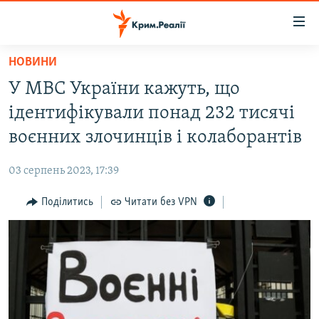
Доступність
посилання
Перейти
НОВИНИ
до
НОВИНИ
У МВС України кажуть, що
основного
ВОДА.КРИМ
матеріалу
ідентифікували понад 232 тисячі
ВІДЕО ТА ФОТО
Перейти
воєнних злочинців і колаборантів
до
ПОЛІТИКА
основної
03 серпень 2023, 17:39
БЛОГИ
навігації
Перейти
Поділитись
Читати без VPN
ПОГЛЯД
до
ІНТЕРВ'Ю
пошуку
ВСЕ ЗА ДЕНЬ
СПЕЦПРОЕКТИ
ЯК ОБІЙТИ БЛОКУВАННЯ
ДЕПОРТАЦІЯ