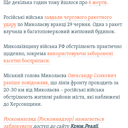
Ще декілька годин тому йшлося про
6 жертв
.
Російські війська
завдали чергового ракетного
удару
по Миколаєву вранці 29 червня. Одна з ракет
влучила в багатоповерховий житловий будинок.
Миколаївщину війська РФ обстрілюють практично
щоденно, зокрема
використовуючи заборонені
касетні боєприпаси.
Міський голова Миколаєва
Олександр Сєнкевич
раніше повідомляв,
що лінія фронту проходить за
20-30 км від Миколаєва – російські війська
обстрілюють житлові райони міста, які наближені
до Херсонщини.
Роскомнагляд (Роскомнадзор) намагається
заблокувати
доступ до сайту
Крим.Реалії
.