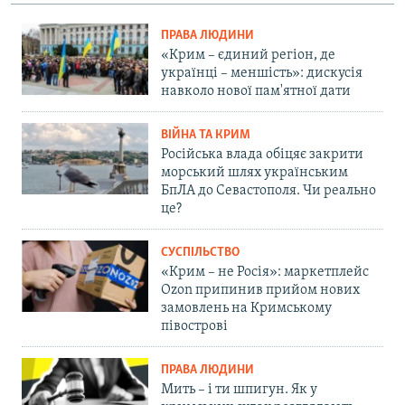
ПРАВА ЛЮДИНИ
«Крим – єдиний регіон, де
українці – меншість»: дискусія
навколо нової пам'ятної дати
ВІЙНА ТА КРИМ
Російська влада обіцяє закрити
морський шлях українським
БпЛА до Севастополя. Чи реально
це?
СУСПІЛЬСТВО
«Крим – не Росія»: маркетплейс
Ozon припинив прийом нових
замовлень на Кримському
півострові
ПРАВА ЛЮДИНИ
Мить – і ти шпигун. Як у