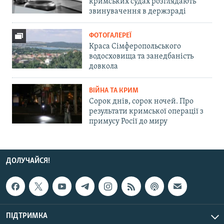
кримських судах розглядають
звинувачення в держзраді
ФОТОГАЛЕРЕЇ
Краса Сімферопольського
водосховища та занедбаність
довкола
ВІЙНА ТА КРИМ
Сорок днів, сорок ночей. Про
результати кримської операції з
примусу Росії до миру
ДОЛУЧАЙСЯ!
ПІДТРИМКА