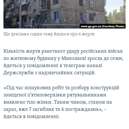
ВІДЕОУРОКИ «ELIFBE»
Русский
СВІДЧЕННЯ ОКУПАЦІЇ
Qırımtatar
УКРАЇНСЬКА ПРОБЛЕМА КРИМУ
Ще декілька годин тому йшлося про 6 жертв
ДОЛУЧАЙСЯ!
ІНФОГРАФІКА
Кількість жертв ракетного удару російських військ
по житловому будинку у Миколаєві зросла до семи,
Усі сайти RFE/RL
йдеться у повідомленні в телеграм-каналі
Держслужби з надзвичайних ситуацій.
«Під час пошукових робіт та розбору конструкцій
знищеної п’ятиповерхівки рятувальниками
виявлено тіло жінки. Таким чином, станом на
зараз, вже 7 загиблих та 6 постраждалих», –
йдеться в повідомленні.