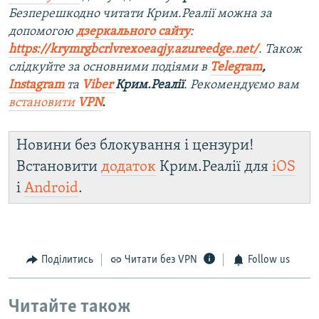
Безперешкодно читати Крим.Реалії можна за
допомогою
дзеркального сайту
:
https://krymrgbcrlvrexoeaqjy.azureedge.net/
. Також
слідкуйте за основними подіями в
Telegram
,
Instagram
та
Viber
Крим.Реалії
. Рекомендуємо вам
встановити
VPN
.
Новини без блокування і цензури!
Встановити
додаток
Крим.Реалії для
iOS
і
Android
.
Поділитись
Читати без VPN
Follow us
Читайте також