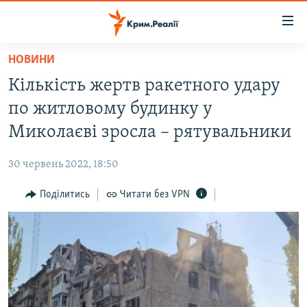
Доступність
посилання
Перейти
НОВИНИ
до
НОВИНИ
Кількість жертв ракетного удару
основного
ВОДА.КРИМ
матеріалу
по житловому будинку у
ВІДЕО ТА ФОТО
Перейти
Миколаєві зросла – рятувальники
до
ПОЛІТИКА
основної
30 червень 2022, 18:50
БЛОГИ
навігації
Перейти
Поділитись
Читати без VPN
ПОГЛЯД
до
ІНТЕРВ'Ю
пошуку
ВСЕ ЗА ДЕНЬ
СПЕЦПРОЕКТИ
ЯК ОБІЙТИ БЛОКУВАННЯ
ДЕПОРТАЦІЯ