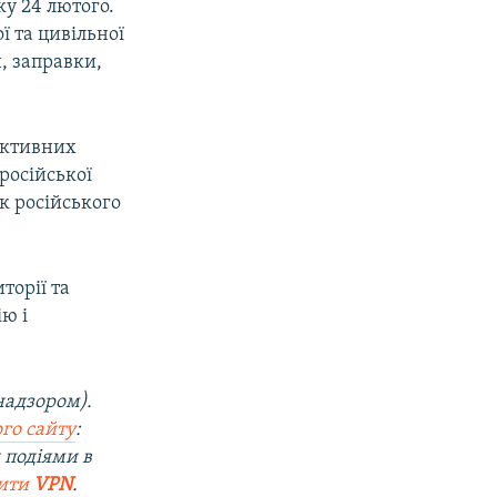
ку 24 лютого.
ї та цивільної
, заправки,
активних
російської
к російського
торії та
ю і
надзором).
го сайту
:
 подіями в
вити
VPN
.