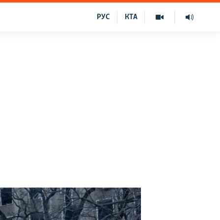
РУС
КТА