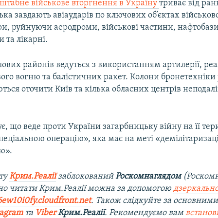
сштабне військове вторгнення в Україну
триває від ран
ська завдають авіаударів по ключових об’єктах військово
ри, руйнуючи аеродроми, військові частини, нафтобази
 та лікарні.
лових районів ведуться з використанням артилерії, ре
ого вогню та балістичних ракет. Колони бронетехніки 
ться оточити Київ та кілька обласних центрів неподалі
ує, що веде проти України загарбницьку війну на її тери
пеціальною операцію», яка має на меті «демілітаризаці
ю».
йту
Крим.Реалії
заблокований
Роскомнаглядом
(Роском
о читати Крим.Реалії можна за допомогою
дзеркально
6ew10i0fy.cloudfront.net
. Також слідкуйте за основними
tagram
та
Viber
Крим.Реалії
. Рекомендуємо вам
встано