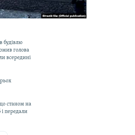
 в будівлю
домив голова
ули всередині
трьох
що станом на
 і передали