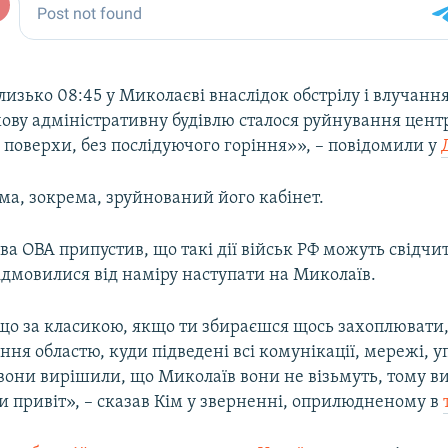
лизько 08:45 у Миколаєві внаслідок обстрілу і влучання
ову адміністративну будівлю сталося руйнування центр
о 1 поверхи, без послідуючого горіння»», – повідомили у
ма, зокрема, зруйнований його кабінет.
ва ОВА припустив, що такі дії військ РФ можуть свідчит
ідмовилися від наміру наступати на Миколаїв.
що за класикою, якщо ти збираєшся щось захоплювати, 
ння областю, куди підведені всі комунікації, мережі, у
 вони вирішили, що Миколаїв вони не візьмуть, тому в
и привіт», – сказав Кім у зверненні, оприлюдненому в