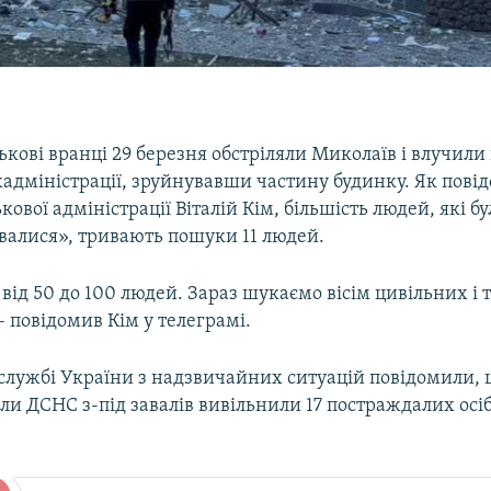
ськові вранці 29 березня обстріляли Миколаїв і влучили
адміністрації, зруйнувавши частину будинку. Як пові
ькової адміністрації Віталій Кім, більшість людей, які б
валися», тривають пошуки 11 людей.
від 50 до 100 людей. Зараз шукаємо вісім цивільних і 
– повідомив Кім у телеграмі.
службі України з надзвичайних ситуацій повідомили, 
іли ДСНС з-під завалів вивільнили 17 постраждалих осіб