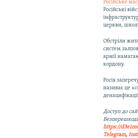
Російське ма
Російські вій
інфраструкту
церкви, школи
Обстріли жит
систем залпов
армії намагаю
кордону.
Росія запереч
називає це «с
денацифікаці
Доступ до са
Безперешкодн
https://d3e1m
Telegram
,
Ins