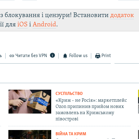
з блокування і цензури! Встановити
додаток
ії для
iOS
і
Android
.
ь
Читати без VPN
Follow us
Print
СУСПІЛЬСТВО
«Крим – не Росія»: маркетплейс
Ozon припинив прийом нових
замовлень на Кримському
півострові
ВІЙНА ТА КРИМ