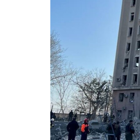
ВІДЕОУРОКИ «ELIFBE»
СВІДЧЕННЯ ОКУПАЦІЇ
УКРАЇНСЬКА ПРОБЛЕМА КРИМУ
ІНФОГРАФІКА