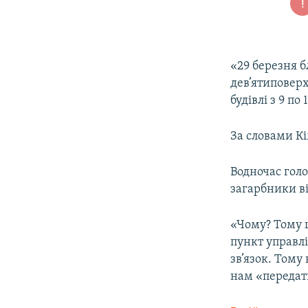
«29 березня б
дев’ятиповерх
будівлі з 9 п
За словами Кі
Водночас голо
загарбники в
«Чому? Тому 
пункт управлі
зв’язок. Тому
нам «передат