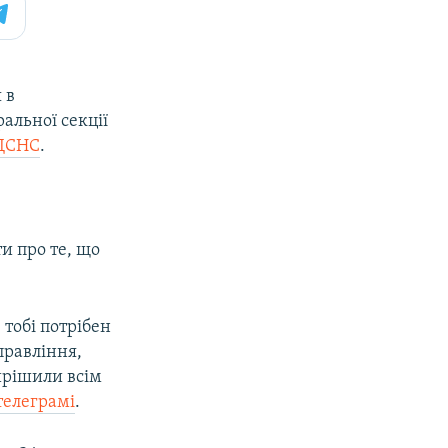
 в
альної секції
ДСНС
.
и про те, що
тобі потрібен
правління,
ирішили всім
телеграмі
.