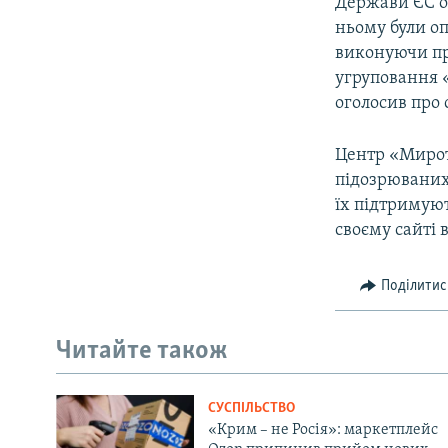
Держави ЄС оз
ньому були оп
виконуючи пр
угруповання 
оголосив про 
Центр «Мирот
підозрюваних
їх підтримуют
своєму сайті 
Поділитис
Читайте також
СУСПІЛЬСТВО
«Крим – не Росія»: маркетплейс