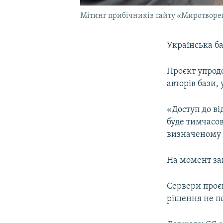
Мітинг прибічників сайту «Миротворець
Українська б
Проєкт упродо
авторів бази,
«Доступ до ві
буде тимчасо
визначеному з
На момент зак
Сервери проєк
рішення не п