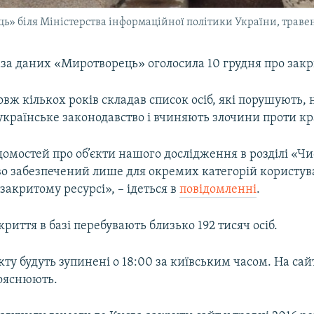
» біля Міністерства інформаційної політики України, травен
аза даних «Миротворець» оголосила 10 грудня про закр
вж кількох років складав список осіб, які порушують,
 українське законодавство і вчиняють злочини проти кр
домостей про об’єкти нашого дослідження в розділі «
во забезпечений лише для окремих категорій користув
акритому ресурсі», – ідеться в
повідомленні
.
риття в базі перебувають близько 192 тисяч осіб.
ту будуть зупинені о 18:00 за київським часом. На сайт
ояснюють.