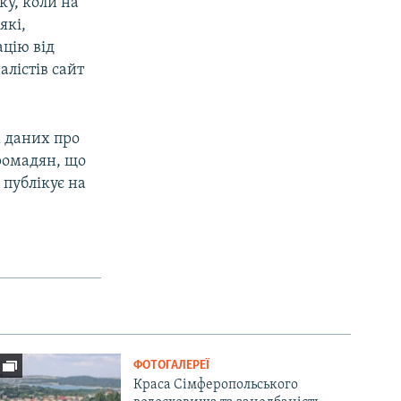
ку, коли на
які,
цію від
лістів сайт
м даних про
ромадян, що
 публікує на
ФОТОГАЛЕРЕЇ
Краса Сімферопольського