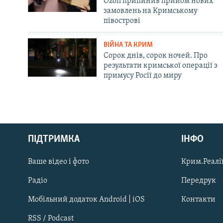
Ozon припинив прийом нових
замовлень на Кримському
півострові
ВІЙНА ТА КРИМ
Сорок днів, сорок ночей. Про
результати кримської операції з
примусу Росії до миру
Русский
ПІДТРИМКА
ІНФО
Qırımtatar
Ваше відео і фото
Крим.Реалії
ДОЛУЧАЙСЯ!
Радіо
Передрук
Мобільний додаток Android | iOS
Контакти
RSS / Podcast