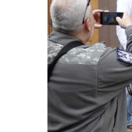
ВІДЕОУРОКИ «ELIFBE»
СВІДЧЕННЯ ОКУПАЦІЇ
УКРАЇНСЬКА ПРОБЛЕМА КРИМУ
ІНФОГРАФІКА