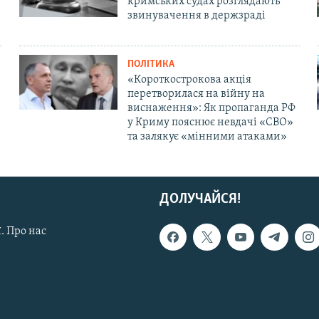
кримських судах розглядають
звинувачення в держзраді
ПОЛІТИКА
«Короткострокова акція
перетворилася на війну на
виснаження»: Як пропаганда РФ
у Криму пояснює невдачі «СВО»
та залякує «мінними атаками»
ДОЛУЧАЙСЯ!
. Про нас