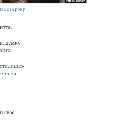
ь 2016 року
иття.
 на думку
аїни.
Чистилище»
ачів на
і своє