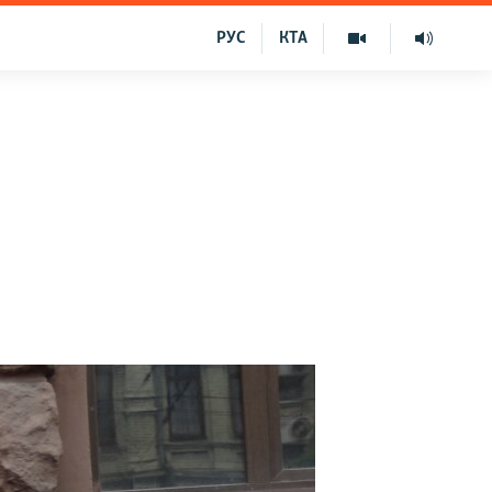
РУС
КТА