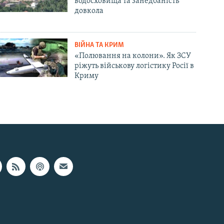
водосховища та занедбаність
довкола
ВІЙНА ТА КРИМ
«Полювання на колони». Як ЗСУ
ріжуть військову логістику Росії в
Криму