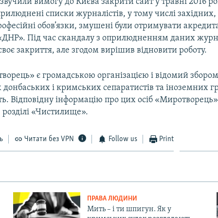
вучили вимогу до Києва закрити сайт у травні 2016 ро
рилюднені списки журналістів, у тому числі західних, 
офесійні обов’язки, змушені були отримувати акредита
«ДНР». Під час скандалу з оприлюдненням даних журна
своє закриття, але згодом вирішив відновити роботу.
ворець» є громадською організацією і відомий зборо
 донбаських і кримських сепаратистів та іноземних г
ь. Відповідну інформацію про цих осіб «Миротворець»
в розділі «Чистилище».
ь
Читати без VPN
Follow us
Print
ПРАВА ЛЮДИНИ
Мить – і ти шпигун. Як у