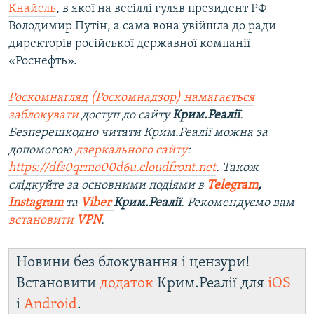
Кнайсль
, в якої на весіллі гуляв президент РФ
Володимир Путін, а сама вона увійшла до ради
директорів російської державної компанії
«Роснефть».
Роскомнагляд (Роскомнадзор) намагається
заблокувати
доступ до сайту
Крим.Реалії
.
Безперешкодно читати Крим.Реалії можна за
допомогою
дзеркального сайту
:
https://dfs0qrmo00d6u.cloudfront.net
. Також
слідкуйте за основними подіями в
Telegram
,
Instagram
та
Viber
Крим.Реалії
. Ре
комендуємо вам
встановити
VPN
.
Новини без блокування і цензури!
Встановити
додаток
Крим.Реалії для
iOS
і
Android
.