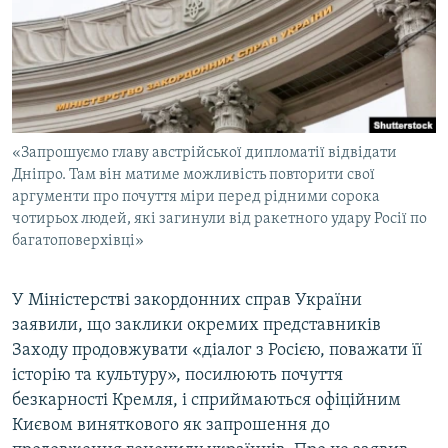
ВІДЕОУРОКИ «ELIFBE»
Русский
СВІДЧЕННЯ ОКУПАЦІЇ
Qırımtatar
УКРАЇНСЬКА ПРОБЛЕМА КРИМУ
ДОЛУЧАЙСЯ!
ІНФОГРАФІКА
«Запрошуємо главу австрійської дипломатії відвідати
Дніпро. Там він матиме можливість повторити свої
аргументи про почуття міри перед рідними сорока
Усі сайти RFE/RL
чотирьох людей, які загинули від ракетного удару Росії по
багатоповерхівці»
У Міністерстві закордонних справ України
заявили, що заклики окремих представників
Заходу продовжувати «діалог з Росією, поважати її
історію та культуру», посилюють почуття
безкарності Кремля, і сприймаються офіційним
Києвом виняткового як запрошення до