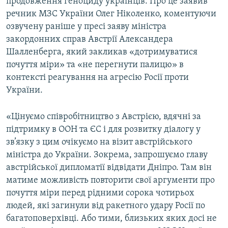
продовження геноциду українців. Про це заявив
речник МЗС України Олег Ніколенко, коментуючи
озвучену раніше у пресі заяву міністра
закордонних справ Австрії Александера
Шалленберга, який закликав «дотримуватися
почуття міри» та «не перегнути палицю» в
контексті реагування на агресію Росії проти
України.
«Цінуємо співробітництво з Австрією, вдячні за
підтримку в ООН та ЄС і для розвитку діалогу у
зв’язку з цим очікуємо на візит австрійського
міністра до України. Зокрема, запрошуємо главу
австрійської дипломатії відвідати Дніпро. Там він
матиме можливість повторити свої аргументи про
почуття міри перед рідними сорока чотирьох
людей, які загинули від ракетного удару Росії по
багатоповерхівці. Або тими, близьких яких досі не