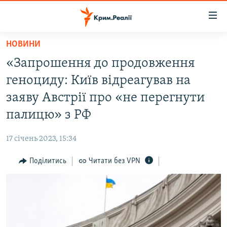
Доступність
посилання
Перейти
НОВИНИ
до
НОВИНИ
«Запрошення до продовження
основного
ВОДА.КРИМ
матеріалу
геноциду: Київ відреагував на
ВІДЕО ТА ФОТО
Перейти
заяву Австрії про «не перегнути
до
ПОЛІТИКА
палицю» з РФ
основної
БЛОГИ
навігації
17 січень 2023, 15:34
Перейти
ПОГЛЯД
до
Поділитись
Читати без VPN
ІНТЕРВ'Ю
пошуку
ВСЕ ЗА ДЕНЬ
СПЕЦПРОЕКТИ
ЯК ОБІЙТИ БЛОКУВАННЯ
ДЕПОРТАЦІЯ