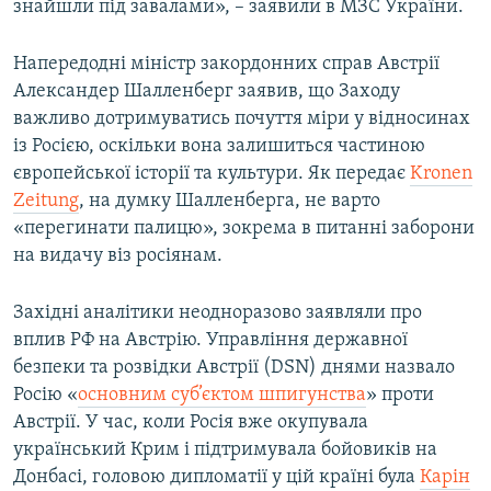
знайшли під завалами», – заявили в МЗС України.
Напередодні міністр закордонних справ Австрії
Александер Шалленберг заявив, що Заходу
важливо дотримуватись почуття міри у відносинах
із Росією, оскільки вона залишиться частиною
європейської історії та культури. Як передає
Kronen
Zeitung
, на думку Шалленберга, не варто
«перегинати палицю», зокрема в питанні заборони
на видачу віз росіянам.
Західні аналітики неодноразово заявляли про
вплив РФ на Австрію. Управління державної
безпеки та розвідки Австрії (DSN) днями назвало
Росію «
основним суб’єктом шпигунства
» проти
Австрії. У час, коли Росія вже окупувала
український Крим і підтримувала бойовиків на
Донбасі, головою дипломатії у цій країні була
Карін