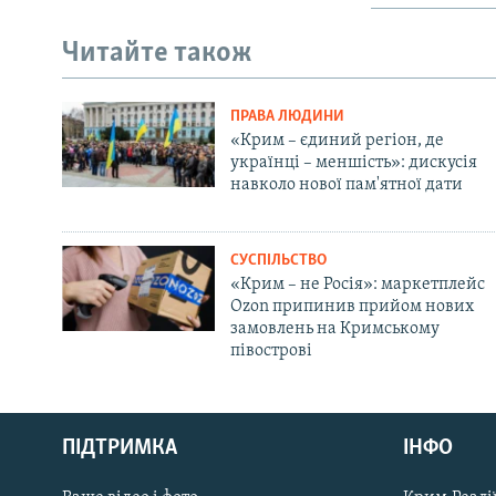
Читайте також
ПРАВА ЛЮДИНИ
«Крим – єдиний регіон, де
українці – меншість»: дискусія
навколо нової пам'ятної дати
СУСПІЛЬСТВО
«Крим – не Росія»: маркетплейс
Ozon припинив прийом нових
замовлень на Кримському
півострові
Русский
ПІДТРИМКА
ІНФО
Qırımtatar