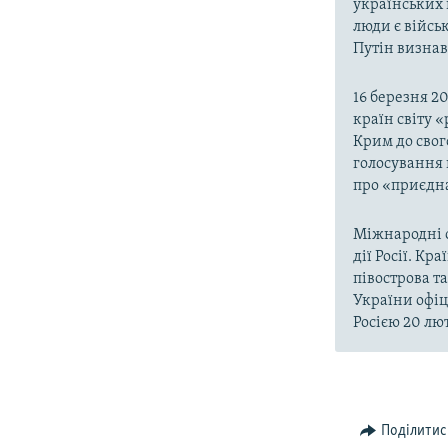
українських 
люди є війсь
Путін визнав,
16 березня 2
країн світу 
Крим до свог
голосування 
про «приєдна
Міжнародні о
дії Росії. Кр
півострова т
України офіц
Росією 20 лют
Поділитис