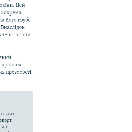
країни. Цей
. Зокрема,
ла його грубо
 Внаслідок
учена із зони
 який
є країнам
я прозорості,
вальних
опорт,
 дії