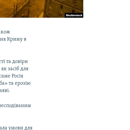
також
ння Криму в
ті та довіри
к засіб для
саме Росія
ба» та ерозію
аяві.
 несподіваним
ала умови для