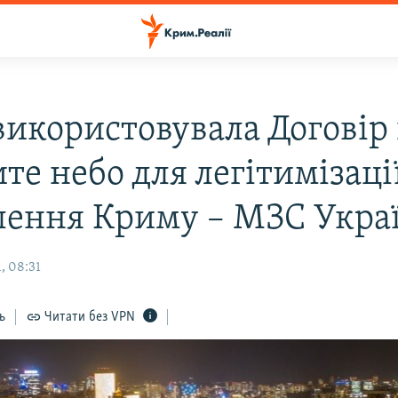
 використовувала Договір
те небо для легітимізаці
лення Криму – МЗС Укра
, 08:31
ь
Читати без VPN