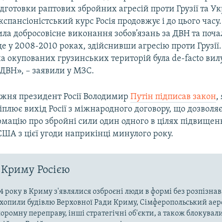
дготовки раптових збройних агресій проти Грузії та У
спансіоністський курс Росія продовжує і до цього часу
ла добросовісне виконання зобов’язань за ДВН та поча
 у 2008-2010 роках, здійснивши агресію проти Грузії.
на окупованих грузинських територій була de-facto вил
ДВН», – заявили у МЗС.
ижня президент Росії Володимир
Путін підписав закон
,
іплює вихід Росії з міжнародного договору, що дозволя
мацію про збройні сили один одного в цілях підвищенн
США з цієї угоди наприкінці минулого року.
 Криму Росією
4 року в Криму з'являлися озброєні люди в формі без розпізна
захопили будівлю Верховної Ради Криму, Сімферопольський аер
оромну переправу, інші стратегічні об'єкти, а також блокували