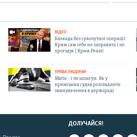
ВІДЕО
Блокада без сухопутної операції:
Крим сам себе не заправить і не
прогодує | Крим.Реалії
ПРАВА ЛЮДИНИ
Мить – і ти шпигун. Як у
кримських судах розглядають
звинувачення в держзраді
ДОЛУЧАЙСЯ!