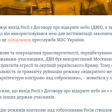
жує вихід Росії з Договору про відкрите небо (ДВН), а 
о він використовувався нею для легітимізації захопле
о це
повідомила
пресслужба МЗС України.
дови та покращення транспарентності, передбачуванос
ржавами-учасницями, ДВН був використаний Москвою я
езультатів агресії та окупації українського Криму. Тому 
альність за триваючу руйнацію режиму «відкритого не
рхітектури контролю над озброєнням», – мовиться у з
или, що вихід Росії з Договору про відкрите небо не є
та інших держав-учасників.
цію режимів контролю над озброєннями Росія створюв