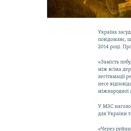
Україна засуд
повідомляє, щ
2014 році. Пр
«Замість побу
між всіма де
легітимації р
несе відповід
міжнародної а
У МЗС наголос
для України 
«Через руйна