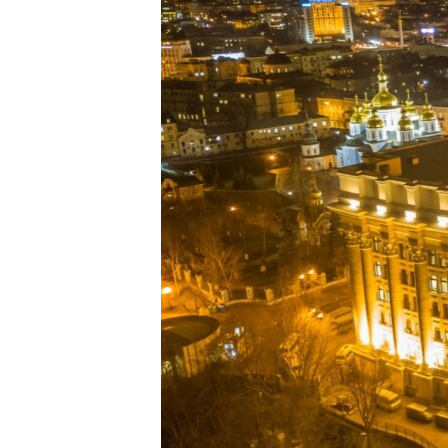
ВІДЕОУРОКИ «ELIFBE»
СВІДЧЕННЯ ОКУПАЦІЇ
УКРАЇНСЬКА ПРОБЛЕМА КРИМУ
ІНФОГРАФІКА