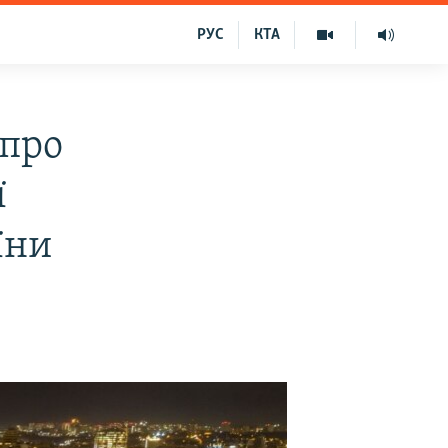
РУС
КТА
 про
ї
їни