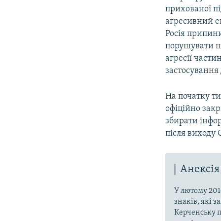
прихованої пі
агресивний ек
Росія припини
порушувати ще
агресії части
застосування 
На початку т
офіційно закр
збирати інфор
після виходу 
Анексія
У лютому 201
знаків, які 
Керченську п