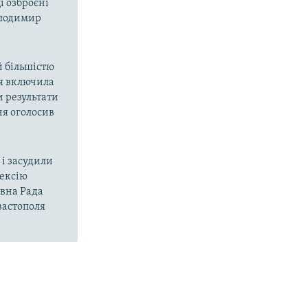
і озброєні
олодимир
й більшістю
ія включила
и результати
ня оголосив
і засудили
нексію
овна Рада
вастополя