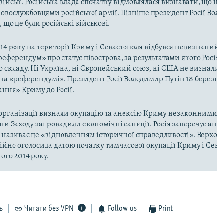
військ. Російська влада спочатку відмовлялася визнавати, що ц
ковослужбовцями російської армії. Пізніше президент Росії В
 що це були російські військові.
014 року на території Криму і Севастополя відбувся невизнани
«референдум» про статус півострова, за результатами якого Рос
о складу. Ні Україна, ні Європейський союз, ні США не визнал
на «референдумі». Президент Росії Володимир Путін 18 берез
ння» Криму до Росії.
рганізації визнали окупацію та анексію Криму незаконними 
аїни Заходу запровадили економічні санкції. Росія заперечує а
а називає це «відновленням історичної справедливості». Верх
ійно оголосила датою початку тимчасової окупації Криму і Се
ого 2014 року.
ь
Читати без VPN
Follow us
Print