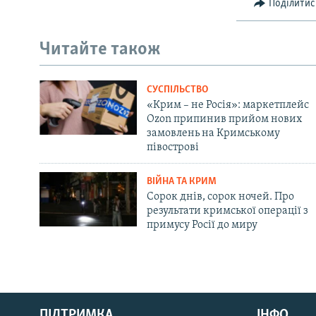
Поділитис
Читайте також
СУСПІЛЬСТВО
«Крим – не Росія»: маркетплейс
Ozon припинив прийом нових
замовлень на Кримському
півострові
ВІЙНА ТА КРИМ
Сорок днів, сорок ночей. Про
результати кримської операції з
примусу Росії до миру
Русский
ПІДТРИМКА
ІНФО
Qırımtatar