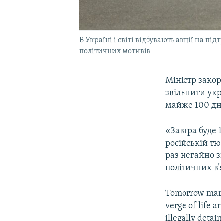
В Україні і світі відбувають акції на п
політичних мотивів
Міністр зако
звільнити ук
майже 100 дні
«Завтра буде 
російській тю
раз негайно 
політичних в’
Tomorrow marks
verge of life 
illegally deta