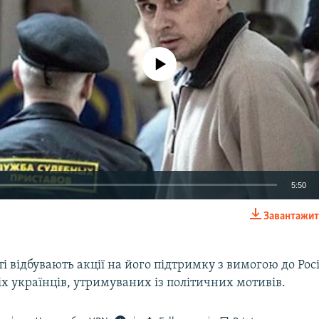
No media source currently available
5:50
Завантажит
EMBED
іті відбувають акції на його підтримку з вимогою до Рос
іх українців, утримуваних із політичних мотивів.