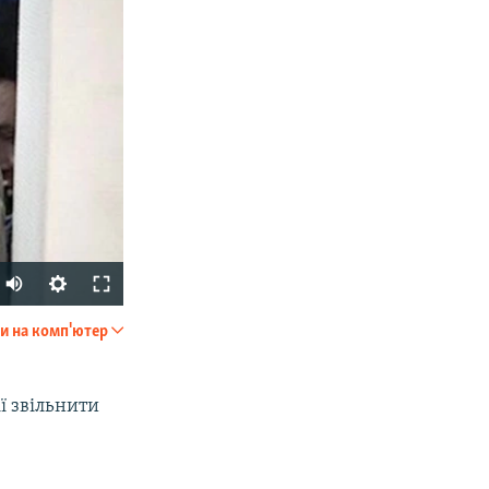
и на комп'ютер
SHARE
ії звільнити