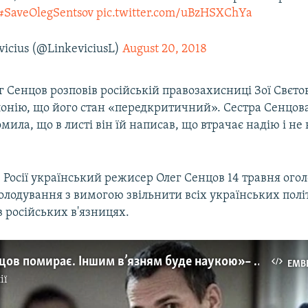
#SaveOlegSentsov
pic.twitter.com/uBzHSXChYa
vicius (@LinkeviciusL)
August 20, 2018
г Сенцов розповів російській правозахисниці Зої Свєтов
лонію, що його стан «передкритичний». Сестра Сенцов
мила, що в листі він їй написав, що втрачає надію і не 
Росії український режисер Олег Сенцов 14 травня ого
олодування з вимогою звільнити всіх українських політв
 російських в'язницях.
«Нехай Сенцов помирає. Іншим в’язням буде наукою» – дипломати в кулуарах | Крим.Реалії (відео)
EMB
ії