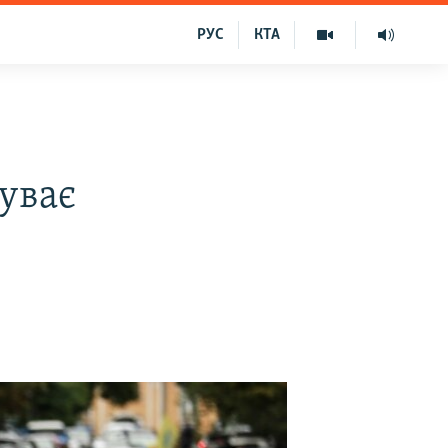
РУС
КТА
уває