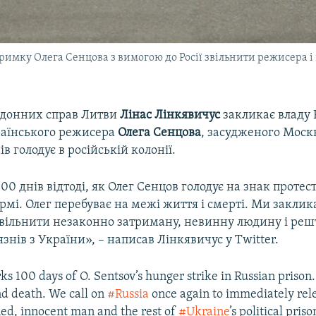
ідтримку Олега Сенцова з вимогою до Росії звільнити режисера і
рдонних справ Литви
Лінас Лінкявичус
закликає владу 
раїнського режисера
Олега Сенцова
, засудженого Моск
в голодує в російській колонії.
100 днів відтоді, як Олег Сенцов голодує на знак протест
рмі. Олег перебуває на межі життя і смерті. Ми закли
звільнити незаконно затриману, невинну людину і реш
язнів з України», – написав Лінкявичус у Twitter.
 100 days of O. Sentsov’s hunger strike in Russian prison. 
and death. We call on
#Russia
once again to immediately rel
ined, innocent man and the rest of
#Ukraine
’s political priso