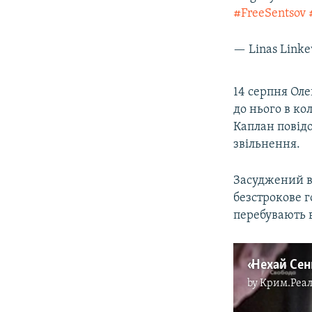
#FreeSentsov
— Linas Linke
14 серпня Оле
до нього в ко
Каплан повідо
звільнення.
Засуджений в 
безстрокове г
перебувають в
by
Крим.Реал