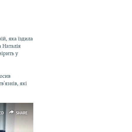
ій, яка їздила
а Наталія
вірить у
лосив
'язнів, які
ED
SHARE