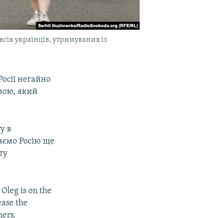
 всіх українців, утримуваних із
Росії негайно
вою, який
у в
каємо Росію ще
ту
Oleg is on the
ease the
ners.