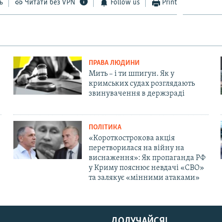
ь
Читати без VPN
Follow us
Print
ПРАВА ЛЮДИНИ
Мить – і ти шпигун. Як у
кримських судах розглядають
звинувачення в держзраді
ПОЛІТИКА
«Короткострокова акція
перетворилася на війну на
виснаження»: Як пропаганда РФ
у Криму пояснює невдачі «СВО»
та залякує «мінними атаками»
ДОЛУЧАЙСЯ!