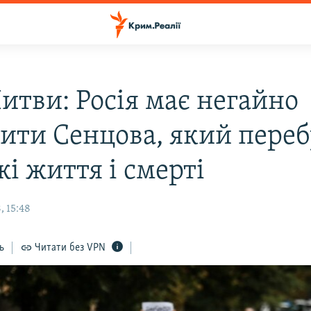
итви: Росія має негайно
нити Сенцова, який переб
і життя і смерті
, 15:48
ь
Читати без VPN