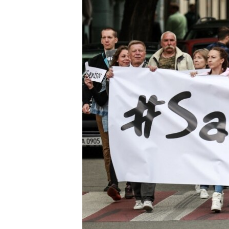
ВІДЕОУРОКИ «ELIFBE»
СВІДЧЕННЯ ОКУПАЦІЇ
УКРАЇНСЬКА ПРОБЛЕМА КРИМУ
ІНФОГРАФІКА