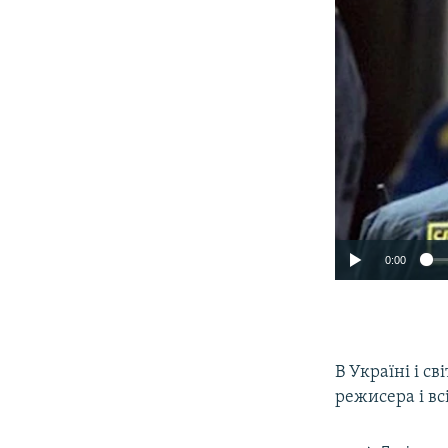
0:00
В Україні і св
режисера і вс