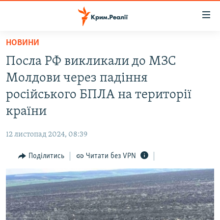
Доступність
посилання
Перейти
НОВИНИ
до
НОВИНИ
Посла РФ викликали до МЗС
основного
ВОДА.КРИМ
матеріалу
Молдови через падіння
ВІДЕО ТА ФОТО
Перейти
російського БПЛА на території
до
ПОЛІТИКА
країни
основної
БЛОГИ
навігації
12 листопад 2024, 08:39
Перейти
ПОГЛЯД
до
Поділитись
Читати без VPN
ІНТЕРВ'Ю
пошуку
ВСЕ ЗА ДЕНЬ
СПЕЦПРОЕКТИ
ЯК ОБІЙТИ БЛОКУВАННЯ
ДЕПОРТАЦІЯ