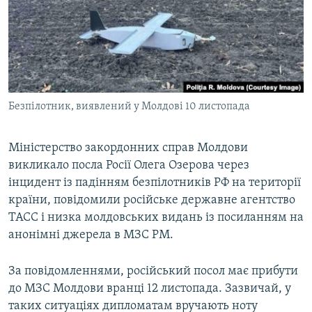
ВІДЕОУРОКИ «ELIFBE»
Русский
СВІДЧЕННЯ ОКУПАЦІЇ
Qırımtatar
УКРАЇНСЬКА ПРОБЛЕМА КРИМУ
ДОЛУЧАЙСЯ!
ІНФОГРАФІКА
Безпілотник, виявлений у Молдові 10 листопада
Міністерство закордонних справ Молдови
Усі сайти RFE/RL
викликало посла Росії Олега Озерова через
інцидент із падінням безпілотників РФ на території
країни, повідомили російське державне агентство
ТАСС і низка молдовських видань із посиланням на
анонімні джерела в МЗС РМ.
За повідомленнями, російський посол має прибути
до МЗС Молдови вранці 12 листопада. Зазвичай, у
таких ситуаціях дипломатам вручають ноту