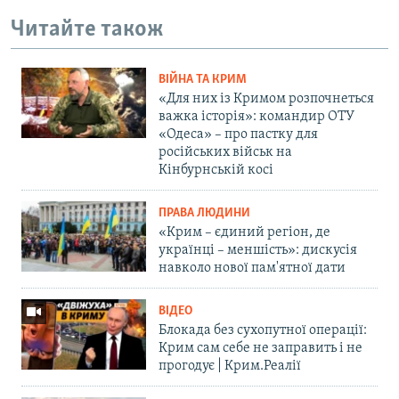
Читайте також
ВІЙНА ТА КРИМ
«Для них із Кримом розпочнеться
важка історія»: командир ОТУ
«Одеса» – про пастку для
російських військ на
Кінбурнській косі
ПРАВА ЛЮДИНИ
«Крим – єдиний регіон, де
українці – меншість»: дискусія
навколо нової пам'ятної дати
ВІДЕО
Блокада без сухопутної операції:
Крим сам себе не заправить і не
прогодує | Крим.Реалії