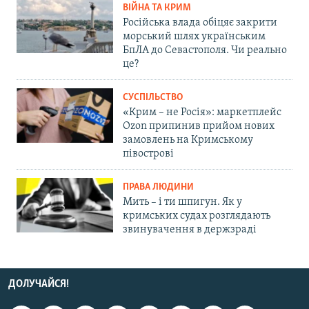
ВІЙНА ТА КРИМ
Російська влада обіцяє закрити
морський шлях українським
БпЛА до Севастополя. Чи реально
це?
СУСПІЛЬСТВО
«Крим – не Росія»: маркетплейс
Ozon припинив прийом нових
замовлень на Кримському
півострові
ПРАВА ЛЮДИНИ
Мить – і ти шпигун. Як у
кримських судах розглядають
звинувачення в держзраді
ДОЛУЧАЙСЯ!