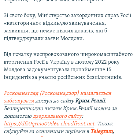
Зі свого боку, Міністерство закордонних справ Росії
«категорично» відкинуло звинувачення,
заявивши, що немає ніяких доказів, які б
підтверджували заяви Молдови.
Від початку неспровокованого широкомасштабного
вторгнення Росії в Україну в лютому 2022 року
Молдова задокументувала щонайменше 15
інцидентів за участю російських безпілотників.
Роскомнагляд (Роскомнадзор) намагається
заблокувати
доступ до сайту
Крим.Реалії
.
Безперешкодно читати Крим.Реалії можна за
допомогою
дзеркального сайту
:
https://dfs0qrmo00d6u.cloudfront.net
. Також
слідкуйте за основними подіями в
Telegram
,