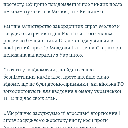
протесту. Офіційно повідомлення про виклик посла
не коментували ні в Москві, ні в Кишиневі.
Раніше Міністерство закордонних справ Молдови
засудило «агресивні дії» Росії після того, як два
російські безпілотники 10 листопада увійшли в
повітряний простір Молдови і впали на її території
неподалік від кордону з Україною.
Спочатку повідомляли, що йдеться про
безпілотники-камікадзе, проте пізніше стало
відомо, що це були дрони-приманки, які війська РФ
використовують для введення в оману української
ППО під час своїх атак.
«Ми рішуче засуджуємо ці агресивні вторгнення і
знову засуджуємо жорстоку війну Росії проти
України», – йдеться в заяві міністерства.