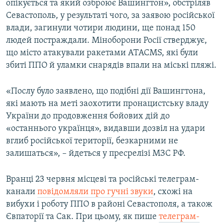
опікується та який озброює Вашингтон», обстріляв
Севастополь, у результаті чого, за заявою російської
влади, загинули чотири людини, ще понад 150
людей постраждали. Міноборони Росії стверджує,
що місто атакували ракетами ATACMS, які були
збиті ППО й уламки снарядів впали на міські пляжі.
«Послу було заявлено, що подібні дії Вашингтона,
які мають на меті заохотити пронацистську владу
України до продовження бойових дій до
«останнього українця», видавши дозвіл на удари
вглиб російської території, безкарними не
залишаться», – йдеться у пресрелізі МЗС РФ.
Вранці 23 червня місцеві та російські телеграм-
канали
повідомляли про гучні звуки
, схожі на
вибухи і роботу ППО в районі Севастополя, а також
Євпаторії та Сак. При цьому, як пише
телеграм-