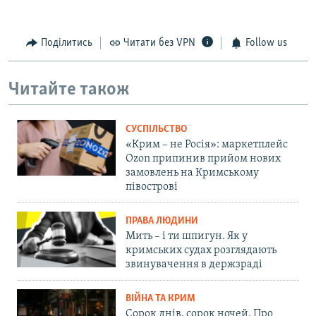
Поділитись
Читати без VPN
Follow us
Читайте також
СУСПІЛЬСТВО
«Крим – не Росія»: маркетплейс
Ozon припинив прийом нових
замовлень на Кримському
півострові
ПРАВА ЛЮДИНИ
Мить – і ти шпигун. Як у
кримських судах розглядають
звинувачення в держзраді
ВІЙНА ТА КРИМ
Сорок днів, сорок ночей. Про