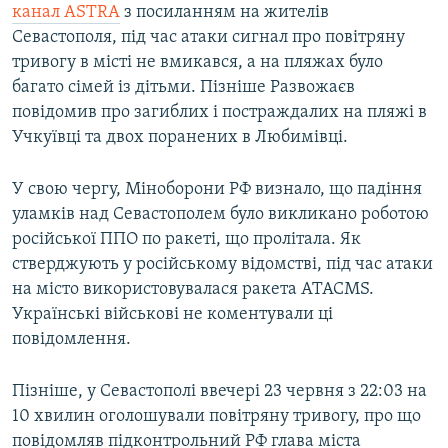
канал ASTRA
з посиланням на жителів
Севастополя, під час атаки сигнал про повітряну
тривогу в місті не вмикався, а на пляжах було
багато сімей із дітьми. Пізніше Развожаєв
повідомив про загиблих і постраждалих на пляжі в
Учкуївці та двох поранених в Любимівці.
У свою чергу, Міноборони РФ визнало, що падіння
уламків над Севастополем було викликано роботою
російської ППО по ракеті, що пролітала. Як
стверджують у російському відомстві, під час атаки
на місто використовувалася ракета ATACMS.
Українські військові не коментували ці
повідомлення.
Пізніше, у Севастополі ввечері 23 червня з 22:03 на
10 хвилин оголошували повітряну тривогу, про що
повідомляв підконтрольний РФ глава міста