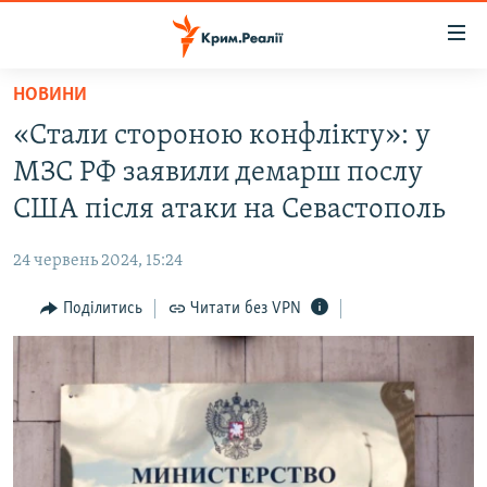
Доступність
посилання
Перейти
НОВИНИ
до
НОВИНИ
«Стали стороною конфлікту»: у
основного
ВОДА.КРИМ
матеріалу
МЗС РФ заявили демарш послу
ВІДЕО ТА ФОТО
Перейти
США після атаки на Севастополь
до
ПОЛІТИКА
основної
24 червень 2024, 15:24
БЛОГИ
навігації
Перейти
Поділитись
Читати без VPN
ПОГЛЯД
до
ІНТЕРВ'Ю
пошуку
ВСЕ ЗА ДЕНЬ
СПЕЦПРОЕКТИ
ЯК ОБІЙТИ БЛОКУВАННЯ
ДЕПОРТАЦІЯ