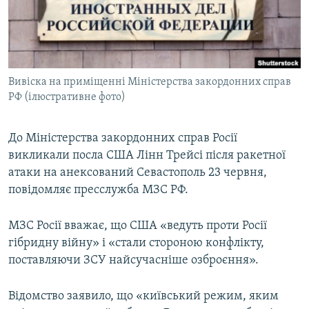
ВІДЕОУРОКИ «ELIFBE»
Русский
СВІДЧЕННЯ ОКУПАЦІЇ
Qırımtatar
УКРАЇНСЬКА ПРОБЛЕМА КРИМУ
Вивіска на приміщенні Міністерства закордонних справ
ДОЛУЧАЙСЯ!
ІНФОГРАФІКА
РФ (ілюстративне фото)
До Міністерства закордонних справ Росії
Усі сайти RFE/RL
викликали посла США Лінн Трейсі після ракетної
атаки на анексований Севастополь 23 червня,
повідомляє пресслужба МЗС РФ.
МЗС Росії вважає, що США «ведуть проти Росії
гібридну війну» і «стали стороною конфлікту,
поставляючи ЗСУ найсучасніше озброєння».
Відомство заявило, що «київський режим, яким