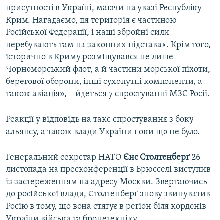
присутності в Україні, маючи на увазі Республіку
Крим. Нагадаємо, ця територія є частиною
Російської Федерації, і наші збройні сили
перебувають там на законних підставах. Крім того,
історично в Криму розміщувався не лише
Чорноморський флот, а й частини морської піхоти,
берегової оборони, інші сухопутні компоненти, а
також авіація», – йдеться у спростуванні МЗС Росії.
Реакції у відповідь на таке спростування з боку
альянсу, а також влади України поки що не було.
Генеральний секретар НАТО
Єнс Столтенберґ
26
листопада на пресконференції в Брюсселі виступив
із застереженням на адресу Москви. Звертаючись
до російської влади, Столтенберґ знову звинуватив
Росію в тому, що вона стягує в регіон біля кордонів
України війська та бронетехніку.