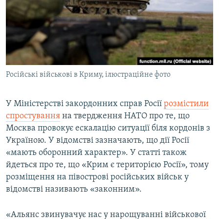
ВІДЕОУРОКИ «ELIFBE»
Русский
СВІДЧЕННЯ ОКУПАЦІЇ
Qırımtatar
УКРАЇНСЬКА ПРОБЛЕМА КРИМУ
ДОЛУЧАЙСЯ!
ІНФОГРАФІКА
Російські військові в Криму, ілюстраційне фото
У Міністерстві закордонних справ Росії
розмістили
Усі сайти RFE/RL
спростування
на твердження НАТО про те, що
Москва провокує ескалацію ситуації біля кордонів з
Україною. У відомстві зазначають, що дії Росії
«мають оборонний характер». У статті також
йдеться про те, що «Крим є територією Росії», тому
розміщення на півострові російських військ у
відомстві називають «законним».
«Альянс звинувачує нас у нарощуванні військової