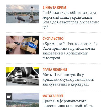
ВІЙНА ТА КРИМ
Російська влада обіцяє закрити
морський шлях українським
БпЛА до Севастополя. Чи реально
це?
СУСПІЛЬСТВО
«Крим – не Росія»: маркетплейс
Ozon припинив прийом нових
замовлень на Кримському
півострові
ПРАВА ЛЮДИНИ
Мить – і ти шпигун. Як у
кримських судах розглядають
звинувачення в держзраді
ФОТОГАЛЕРЕЇ
Краса Сімферопольського
водосховища та занедбаність