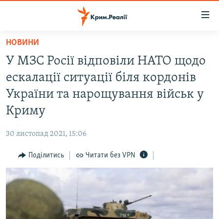
Доступність
посилання
Перейти
НОВИНИ
до
НОВИНИ
У МЗС Росії відповіли НАТО щодо
основного
ВОДА.КРИМ
матеріалу
ескалації ситуації біля кордонів
ВІДЕО ТА ФОТО
Перейти
України та нарощування військ у
до
ПОЛІТИКА
Криму
основної
БЛОГИ
навігації
30 листопад 2021, 15:06
Перейти
ПОГЛЯД
до
Поділитись
Читати без VPN
ІНТЕРВ'Ю
пошуку
ВСЕ ЗА ДЕНЬ
СПЕЦПРОЕКТИ
ЯК ОБІЙТИ БЛОКУВАННЯ
ДЕПОРТАЦІЯ