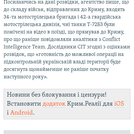
Посилаючись на дані розвідки, агентство пише, що
до складу військ, відправлених до Криму, входять
34-та мотострілецька бригада і 42-а гвардійська
мотострілецька дивізія, чиї танки Т-72Б3 були
помічені на відео в поїзді, що прямував до Криму,
про що раніше повідомляли аналітики з Conflict
Intelligence Team. Дослідники CIT згодні з оцінками
розвідок, що «готовність до можливої операції на
підконтрольній українській владі території буде
досягнута щонайменше не раніше початку
наступного року».
Новини без блокування і цензури!
Встановити
додаток
Крим.Реалії для
iOS
і
Android
.