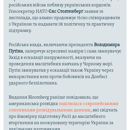
російських військ поблизу українських кордонів.
Генсекретар НАТО
Єнс Столтенберґ
заявив 16
листопада, що альянс продовжує тісно співпрацювати
з Україною та надавати їй політичну та практичну
підтримку.
Російська влада, включаючи президента
Володимира
Путіна
, заперечує агресивні наміри і сама звинувачує
Захід в ескалації напруженості, вказуючи на
проведення масштабних навчань у Чорному морі.
Путін звинуватив у ескалації також Україну через
використання нею проти бойовиків на Донбасі
ударного безпілотника.
Видання Bloomberg раніше повідомило, що
американська розвідка
поділилася з європейськими
союзниками розвідувальними даними
, які свідчать
про ймовірну підготовку Росії до масштабного
вторгнення на неокуповану територію України за
декількома напрямками.