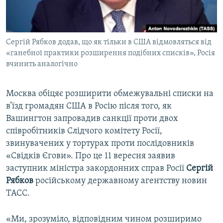
ВІДЕОУРОКИ «ELIFBE»
Русский
СВІДЧЕННЯ ОКУПАЦІЇ
Qırımtatar
Сергій Рябков додав, що як тільки в США відмовляться від
УКРАЇНСЬКА ПРОБЛЕМА КРИМУ
«ганебної практики розширення подібних списків», Росія
ДОЛУЧАЙСЯ!
ІНФОГРАФІКА
вчинить аналогічно
Москва обіцяє розширити обмежувальні списки на
в’їзд громадян США в Росію після того, як
Усі сайти RFE/RL
Вашингтон запровадив санкції проти двох
співробітників Слідчого комітету Росії,
звинувачених у тортурах проти послідовників
«Свідків Єгови». Про це 11 вересня заявив
заступник міністра закордонних справ Росії
Сергій
Рябков
російському державному агентству новин
ТАСС.
«Ми, зрозуміло, відповідним чином розширимо