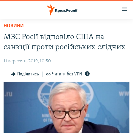
Доступність
посилання
Перейти
НОВИНИ
до
НОВИНИ
МЗС Росії відповіло США на
основного
ВОДА.КРИМ
матеріалу
санкції проти російських слідчих
ВІДЕО ТА ФОТО
Перейти
до
11 вересень 2019, 10:50
ПОЛІТИКА
основної
БЛОГИ
Поділитись
Читати без VPN
навігації
Перейти
ПОГЛЯД
до
ІНТЕРВ'Ю
пошуку
ВСЕ ЗА ДЕНЬ
СПЕЦПРОЕКТИ
ЯК ОБІЙТИ БЛОКУВАННЯ
ДЕПОРТАЦІЯ