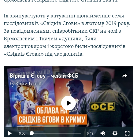
Єрмолаєва і старшого слідчого Степана Ткача.
Їх звинувачують у катуванні щонайменше семи
послідовників «Свідків Єгови» в лютому 2019 року.
За повідомленням, співробітники СКР на чолі з
Єрмолаєвим і Ткачем «душили, били
електрошокером і жорстоко били»послідовників
«Свідків Єгови» під час допитів.
Віриш в Єгову – чекай ФСБ
by
Крим.Реалії
No media source currently available
0:00
6:49