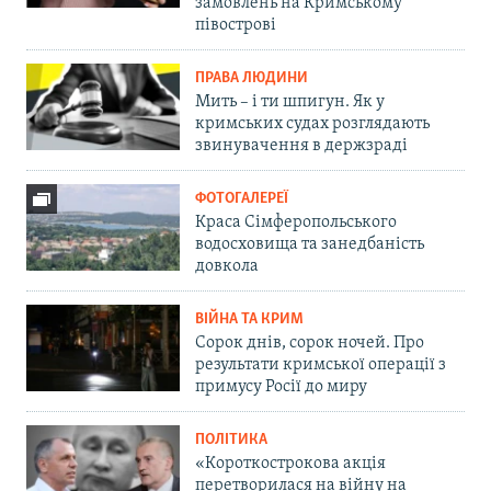
замовлень на Кримському
півострові
ПРАВА ЛЮДИНИ
Мить – і ти шпигун. Як у
кримських судах розглядають
звинувачення в держзраді
ФОТОГАЛЕРЕЇ
Краса Сімферопольського
водосховища та занедбаність
довкола
ВІЙНА ТА КРИМ
Сорок днів, сорок ночей. Про
результати кримської операції з
примусу Росії до миру
ПОЛІТИКА
«Короткострокова акція
перетворилася на війну на