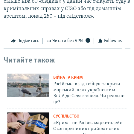
більше ніж 60 «свідків» у даний час очікують суду в
кримінальних справах у СІЗО або під домашнім
арештом, понад 250 – під слідством».
Поділитись
Читати без VPN
Follow us
Читайте також
ВІЙНА ТА КРИМ
Російська влада обіцяє закрити
морський шлях українським
БпЛА до Севастополя. Чи реально
це?
СУСПІЛЬСТВО
«Крим – не Росія»: маркетплейс
Ozon припинив прийом нових