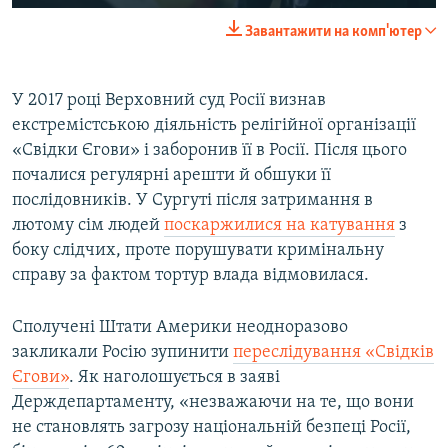
Завантажити на комп'ютер
У 2017 році Верховний суд Росії визнав
екстремістською діяльність релігійної організації
«Свідки Єгови» і заборонив її в Росії. Після цього
почалися регулярні арешти й обшуки її
послідовників. У Сургуті після затримання в
лютому сім людей
поскаржилися на катування
з
боку слідчих, проте порушувати кримінальну
справу за фактом тортур влада відмовилася.
Сполучені Штати Америки неодноразово
закликали Росію зупинити
переслідування «Свідків
Єгови»
. Як наголошується в заяві
Держдепартаменту, «незважаючи на те, що вони
не становлять загрозу національній безпеці Росії,