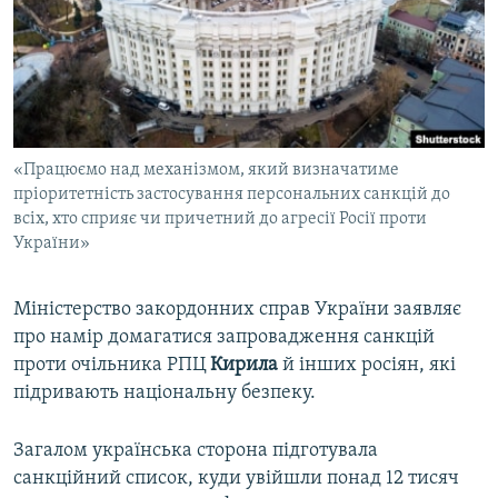
ВІДЕОУРОКИ «ELIFBE»
Русский
СВІДЧЕННЯ ОКУПАЦІЇ
Qırımtatar
УКРАЇНСЬКА ПРОБЛЕМА КРИМУ
ДОЛУЧАЙСЯ!
ІНФОГРАФІКА
«Працюємо над механізмом, який визначатиме
пріоритетність застосування персональних санкцій до
всіх, хто сприяє чи причетний до агресії Росії проти
Усі сайти RFE/RL
України»
Міністерство закордонних справ України заявляє
про намір домагатися запровадження санкцій
проти очільника РПЦ
Кирила
й інших росіян, які
підривають національну безпеку.
Загалом українська сторона підготувала
санкційний список, куди увійшли понад 12 тисяч