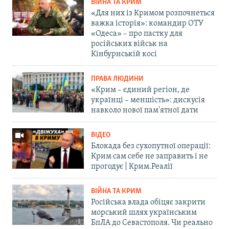
ВІЙНА ТА КРИМ
«Для них із Кримом розпочнеться
важка історія»: командир ОТУ
«Одеса» – про пастку для
російських військ на
Кінбурнській косі
ПРАВА ЛЮДИНИ
«Крим – єдиний регіон, де
українці – меншість»: дискусія
навколо нової пам'ятної дати
ВІДЕО
Блокада без сухопутної операції:
Крим сам себе не заправить і не
прогодує | Крим.Реалії
ВІЙНА ТА КРИМ
Російська влада обіцяє закрити
морський шлях українським
БпЛА до Севастополя. Чи реально