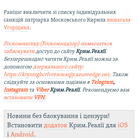
Раніше виключити зі списку індивідуальних
санкцій патріарха Московського Кирила
вимагала
Угорщина
.
Роскомнагляд (Роскомнадзор) намагається
заблокувати
доступ до сайту
Крим.Реалії
.
Безперешкодно читати Крим.Реалії можна за
допомогою
дзеркального сайту
:
https://krymrgbcrlvrexoeaqjy.azureedge.net
. Також
слідкуйте за основними подіями в
Telegram
,
Instagram
та
Viber
Крим.Реалії
. Рекомендуємо вам
встановити
VPN
.
Новини без блокування і цензури!
Встановити
додаток
Крим.Реалії для
iOS
і
Android
.