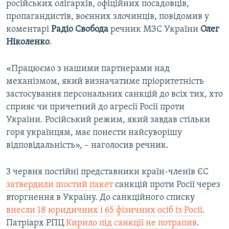
російських олігархів, офіційних посадовців,
пропагандистів, воєнних злочинців, повідомив у
коментарі
Радіо Свобода
речник МЗС України
Олег
Ніколенко
.
«Працюємо з нашими партнерами над
механізмом, який визначатиме пріоритетність
застосування персональних санкцій до всіх тих, хто
сприяє чи причетний до агресії Росії проти
України. Російський режим, який завдав стільки
горя українцям, має понести найсуворішу
відповідальність», – наголосив речник.
3 червня постійні представники країн-членів ЄС
затвердили шостий пакет
санкцій проти Росії через
вторгнення в Україну. До санкційного списку
внесли 18 юридичних і 65 фізичних осіб із Росії
.
Патріарх РПЦ
Кирило під санкції не потрапив
.