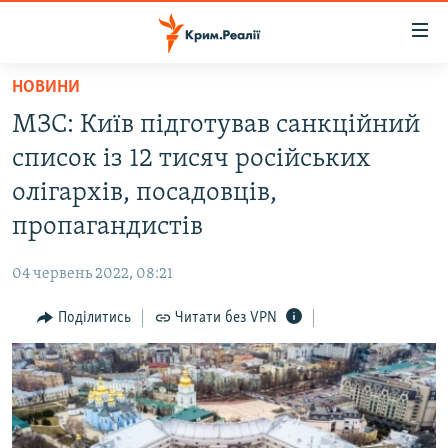
Доступність
посилання
Перейти
НОВИНИ
до
НОВИНИ
МЗС: Київ підготував санкційний
основного
ВОДА.КРИМ
матеріалу
список із 12 тисяч російських
ВІДЕО ТА ФОТО
Перейти
олігархів, посадовців,
до
ПОЛІТИКА
пропагандистів
основної
БЛОГИ
навігації
04 червень 2022, 08:21
Перейти
ПОГЛЯД
до
Поділитись
Читати без VPN
ІНТЕРВ'Ю
пошуку
ВСЕ ЗА ДЕНЬ
СПЕЦПРОЕКТИ
ЯК ОБІЙТИ БЛОКУВАННЯ
ДЕПОРТАЦІЯ