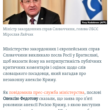
ВІДЕОУРОКИ «ELIFBE»
Русский
СВІДЧЕННЯ ОКУПАЦІЇ
Qırımtatar
УКРАЇНСЬКА ПРОБЛЕМА КРИМУ
Міністр закордонних справ Словаччини, голова ОБСЄ
ДОЛУЧАЙСЯ!
ІНФОГРАФІКА
Мірослав Лайчак
Міністерство закордонних і європейських справ
Усі сайти RFE/RL
Словаччини викликало посла Росії у Братиславі,
щоб вказати йому на неприпустимість публічних
критичних коментарів і оцінок щодо слів
словацького посадовця, який нагадав про
незаконну анексію Криму.
Як
повідомила прес-служба міністерства
, послові
Олексію Федотову
сказали, що заява про п’яті
роковини анексії Росією Криму, з якою виступив