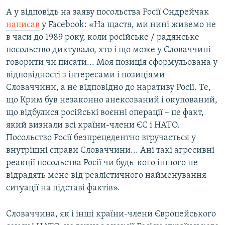
А у відповідь на заяву посольства Росії Ондрейчак
написав
у Facebook: «На щастя, ми нині живемо не
в часи до 1989 року, коли російське / радянське
посольство диктувало, хто і що може у Словаччині
говорити чи писати... Моя позиція сформульована у
відповідності з інтересами і позиціями
Словаччини, а не відповідно до наративу Росії. Те,
що Крим був незаконно анексований і окупований,
що відбулися російські воєнні операції – це факт,
який визнали всі країни-члени ЄС і НАТО.
Посольство Росії безпрецедентно втручається у
внутрішні справи Словаччини... Ані такі агресивні
реакції посольства Росії чи будь-кого іншого не
відрадять мене від реалістичного найменування
ситуації на підставі фактів».
Словаччина, як і інші країни-члени Європейського