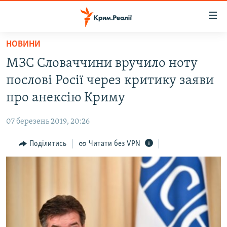
Доступність
посилання
Перейти
НОВИНИ
до
НОВИНИ
МЗС Словаччини вручило ноту
основного
ВОДА.КРИМ
матеріалу
послові Росії через критику заяви
ВІДЕО ТА ФОТО
Перейти
про анексію Криму
до
ПОЛІТИКА
основної
07 березень 2019, 20:26
БЛОГИ
навігації
Перейти
Поділитись
Читати без VPN
ПОГЛЯД
до
ІНТЕРВ'Ю
пошуку
ВСЕ ЗА ДЕНЬ
СПЕЦПРОЕКТИ
ЯК ОБІЙТИ БЛОКУВАННЯ
ДЕПОРТАЦІЯ