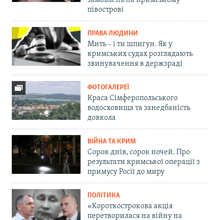
замовлень на Кримському
півострові
ПРАВА ЛЮДИНИ
Мить – і ти шпигун. Як у
кримських судах розглядають
звинувачення в держзраді
ФОТОГАЛЕРЕЇ
Краса Сімферопольського
водосховища та занедбаність
довкола
ВІЙНА ТА КРИМ
Сорок днів, сорок ночей. Про
результати кримської операції з
примусу Росії до миру
ПОЛІТИКА
«Короткострокова акція
перетворилася на війну на