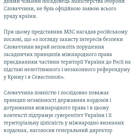
днями чільний посадовець Міністерства оборони
Словаччини, не була офіційною заявою всього
уряду країни.
При цьому представник МЗС нагадав російському
послові, що «з погляду захисту інтересів безпеки
Словаччини вкрай непокоїть порушення
засадничих принципів міжнародного права
приєднанням частини території України до Росії на
підставі нелегітимного і незаконного референдуму
у Криму і в Севастополі».
Словаччина повністю і послідовно поважає
принцип незмінності державних кордонів і
дотримання міжнародного права і в цьому
контексті підтримує суверенітет України і її
територіальну цілісність у міжнародно визнаних
кордонах, наголосив генеральний директор