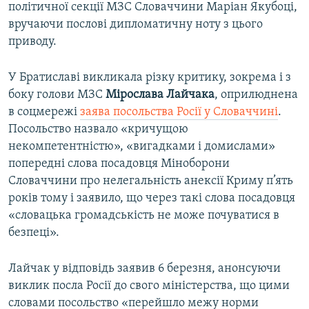
політичної секції МЗС Словаччини Маріан Якубоці,
вручаючи послові дипломатичну ноту з цього
приводу.
У Братиславі викликала різку критику, зокрема і з
боку голови МЗС
Мірослава Лайчака
, оприлюднена
в соцмережі
заява посольства Росії у Словаччині
.
Посольство назвало «кричущою
некомпетентністю», «вигадками і домислами»
попередні слова посадовця Міноборони
Словаччини про нелегальність анексії Криму п’ять
років тому і заявило, що через такі слова посадовця
«словацька громадськість не може почуватися в
безпеці».
Лайчак у відповідь заявив 6 березня, анонсуючи
виклик посла Росії до свого міністерства, що цими
словами посольство «перейшло межу норми