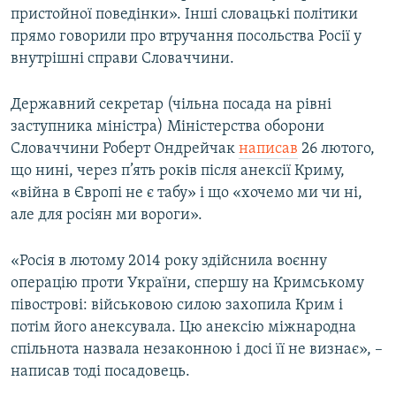
пристойної поведінки». Інші словацькі політики
прямо говорили про втручання посольства Росії у
внутрішні справи Словаччини.
Державний секретар (чільна посада на рівні
заступника міністра) Міністерства оборони
Словаччини Роберт Ондрейчак
написав
26 лютого,
що нині, через п’ять років після анексії Криму,
«війна в Європі не є табу» і що «хочемо ми чи ні,
але для росіян ми вороги».
«Росія в лютому 2014 року здійснила воєнну
операцію проти України, спершу на Кримському
півострові: військовою силою захопила Крим і
потім його анексувала. Цю анексію міжнародна
спільнота назвала незаконною і досі її не визнає», –
написав тоді посадовець.