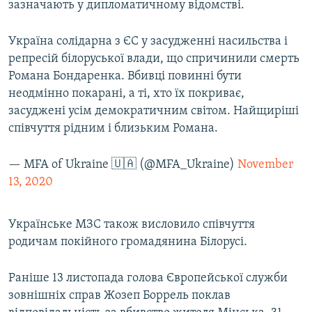
зазначають у дипломатичному відомстві.
Україна солідарна з ЄС у засудженні насильства і
репресій білоруської влади, що cпричинили смерть
Романа Бондаренка. Вбивці повинні бути
неодмінно покарані, а ті, хто їх покриває,
засуджені усім демократичним світом. Найщиріші
співчуття рідним і близьким Романа.
— MFA of Ukraine 🇺🇦 (@MFA_Ukraine)
November
13, 2020
Українське МЗС також висловило співчуття
родичам покійного громадянина Білорусі.
Раніше 13 листопада голова Європейської служби
зовнішніх справ Жозеп Боррель поклав