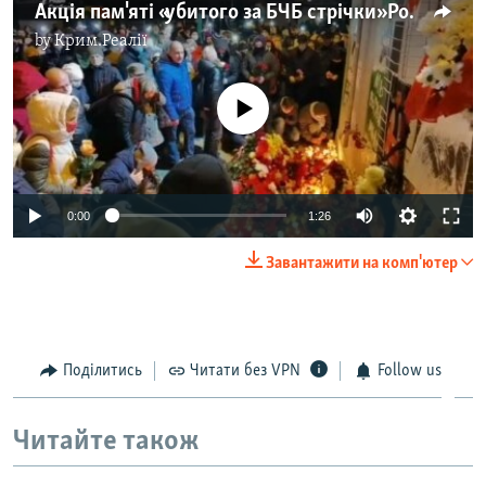
Акція пам'яті «убитого за БЧБ стрічки» Романа Бондаренка у Мінську – відео
by
Крим.Реалії
No media source currently available
Auto
0:00
1:26
240p
Завантажити на комп'ютер
360p
Auto
240p
360p
480p
480p
720p
Поділитись
Читати без VPN
Follow us
720p
1080p
1080p
Читайте також