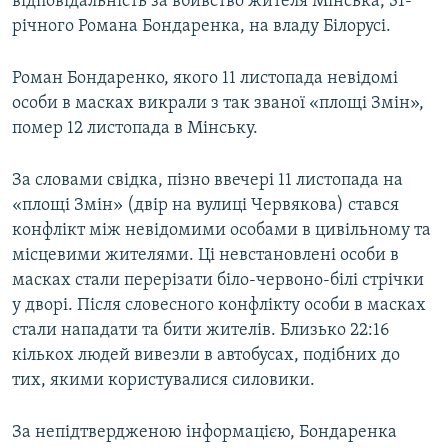
відповідальність за вбивство жителя Мінська, 31-
річного Романа Бондаренка, на владу Білорусі.
Роман Бондаренко, якого 11 листопада невідомі
особи в масках викрали з так званої «площі Змін»,
помер 12 листопада в Мінську.
За словами свідка, пізно ввечері 11 листопада на
«площі Змін» (двір на вулиці Червякова) стався
конфлікт між невідомими особами в цивільному та
місцевими жителями. Ці невстановлені особи в
масках стали перерізати біло-червоно-білі стрічки
у дворі. Після словесного конфлікту особи в масках
стали нападати та бити жителів. Близько 22:16
кількох людей вивезли в автобусах, подібних до
тих, якими користувалися силовики.
За непідтвердженою інформацією, Бондаренка