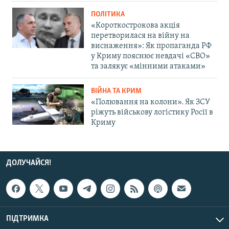
ПОЛІТИКА
«Короткострокова акція
перетворилася на війну на
виснаження»: Як пропаганда РФ
у Криму пояснює невдачі «СВО»
та залякує «мінними атаками»
ВІЙНА ТА КРИМ
«Полювання на колони». Як ЗСУ
ріжуть військову логістику Росії в
Криму
ДОЛУЧАЙСЯ!
ПІДТРИМКА