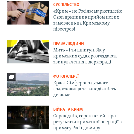
СУСПІЛЬСТВО
«Крим – не Росія»: маркетплейс
Ozon припинив прийом нових
замовлень на Кримському
півострові
ПРАВА ЛЮДИНИ
Мить – і ти шпигун. Як у
кримських судах розглядають
звинувачення в держзраді
ФОТОГАЛЕРЕЇ
Краса Сімферопольського
водосховища та занедбаність
довкола
ВІЙНА ТА КРИМ
Сорок днів, сорок ночей. Про
результати кримської операції з
примусу Росії до миру