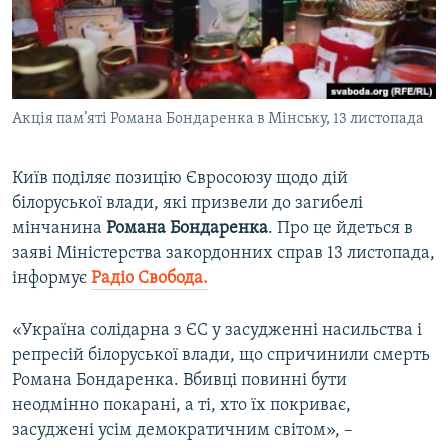
ВІДЕОУРОКИ «ELIFBE»
Русский
СВІДЧЕННЯ ОКУПАЦІЇ
Qırımtatar
УКРАЇНСЬКА ПРОБЛЕМА КРИМУ
Акція пам’яті Романа Бондаренка в Мінську, 13 листопада
ДОЛУЧАЙСЯ!
ІНФОГРАФІКА
Київ поділяє позицію Євросоюзу щодо дій
білоруської влади, які призвели до загибелі
Усі сайти RFE/RL
мінчанина
Романа Бондаренка
. Про це йдеться в
заяві Міністерства закордонних справ 13 листопада,
інформує
Радіо Свобода.
«Україна солідарна з ЄС у засудженні насильства і
репресій білоруської влади, що cпричинили смерть
Романа Бондаренка. Вбивці повинні бути
неодмінно покарані, а ті, хто їх покриває,
засуджені усім демократичним світом», –