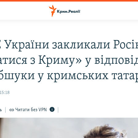
 України закликали Рос
атися з Криму» у відпові
обшуки у кримських тата
15:18
ь
Читати без VPN