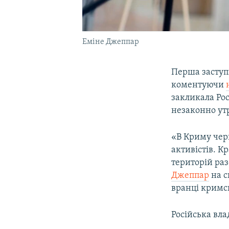
Еміне Джеппар
Перша заступ
коментуючи
закликала Рос
незаконно ут
«В Криму чер
активістів. К
територій раз
Джеппар
на с
вранці кримс
Російська вла