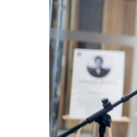
ВІДЕОУРОКИ «ELIFBE»
СВІДЧЕННЯ ОКУПАЦІЇ
УКРАЇНСЬКА ПРОБЛЕМА КРИМУ
ІНФОГРАФІКА