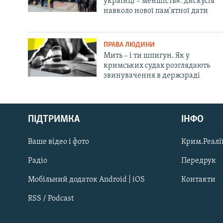
українці – меншість»: дискусія
навколо нової пам'ятної дати
ПРАВА ЛЮДИНИ
Мить – і ти шпигун. Як у
кримських судах розглядають
звинувачення в держзраді
Русский
ПІДТРИМКА
ІНФО
Qırımtatar
Ваше відео і фото
Крим.Реалії
ДОЛУЧАЙСЯ!
Радіо
Передрук
Мобільний додаток Android | iOS
Контакти
RSS / Podcast
Усі сайти RFE/RL