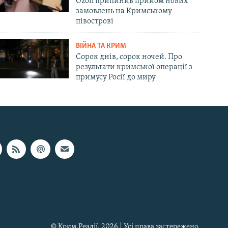
Ozon припинив прийом нових
замовлень на Кримському
півострові
ВІЙНА ТА КРИМ
Сорок днів, сорок ночей. Про
результати кримської операції з
примусу Росії до миру
© Крим.Реалії, 2026 | Усі права застережено.