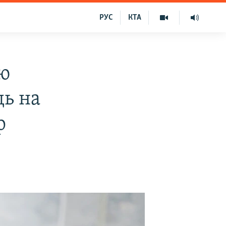
РУС
КТА
ію
дь на
р