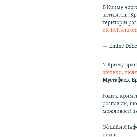
В Криму черг
активістів. К
територій раз
pic.twitter.c
— Emine Dzh
У Криму вран
обшуки, після
Мустафаєв, Е
Родичі кримсь
розповіли, що
можливості зв
Офіційної інф
немає.