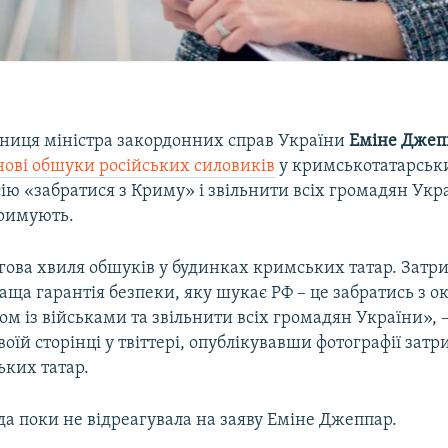
ниця міністра закордонних справ України
Еміне Джеп
нові обшуки російських силовиків
у кримськотатарськи
ію «забратися з Криму» і звільнити всіх громадян Укр
римують.
гова хвиля обшуків у будинках кримських татар. Затр
раща гарантія безпеки, яку шукає РФ – це забратись з 
ом із військами та звільнити всіх громадян України», 
воїй сторінці у твіттері, опублікувавши фотографії зат
ьких татар.
да поки не відреагувала на заяву Еміне Джеппар.