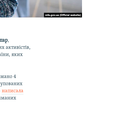
пар
,
х активістів,
аїни, яких
имано 4
окупованих
–
написала
риманих