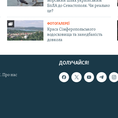
морський шлях українським
БпЛА до Севастополя. Чи реально
це?
ФОТОГАЛЕРЕЇ
Краса Сімферопольського
водосховища та занедбаність
довкола
ДОЛУЧАЙСЯ!
. Про нас