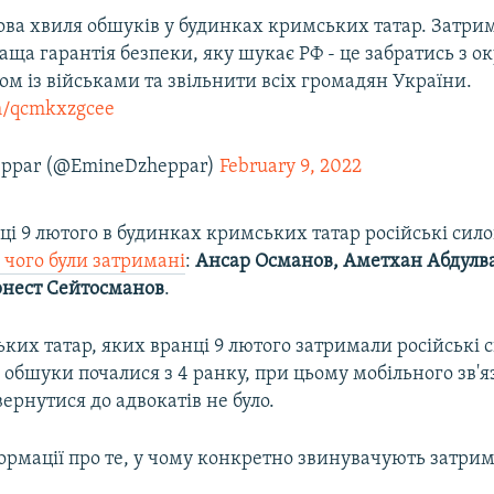
ова хвиля обшуків у будинках кримських татар. Затри
раща гарантія безпеки, яку шукає РФ - це забратись з 
ом із військами та звільнити всіх громадян України.
om/qcmkxzgcee
eppar (@EmineDzheppar)
February 9, 2022
ці 9 лютого в будинках кримських татар російські си
 чого були затримані
:
Ансар Османов, Аметхан Абдулв
рнест Сейтосманов
.
ких татар, яких вранці 9 лютого затримали російські 
 обшуки почалися з 4 ранку, при цьому мобільного зв'я
ернутися до адвокатів не було.
ормації про те, у чому конкретно звинувачують затрим