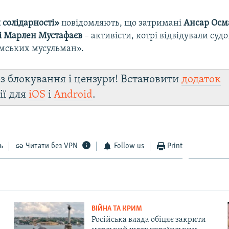
 солідарності»
повідомляють, що затримані
Ансар Осм
і Марлен Мустафаєв
– активісти, котрі відвідували судо
мських мусульман».
з блокування і цензури! Встановити
додаток
ії для
iOS
і
Android
.
ь
Читати без VPN
Follow us
Print
ВІЙНА ТА КРИМ
Російська влада обіцяє закрити