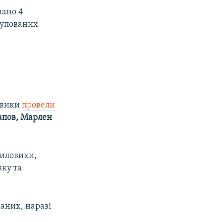
мано 4
окупованих
ловики
провели
апов, Марлен
силовики,
зку та
аних, наразі