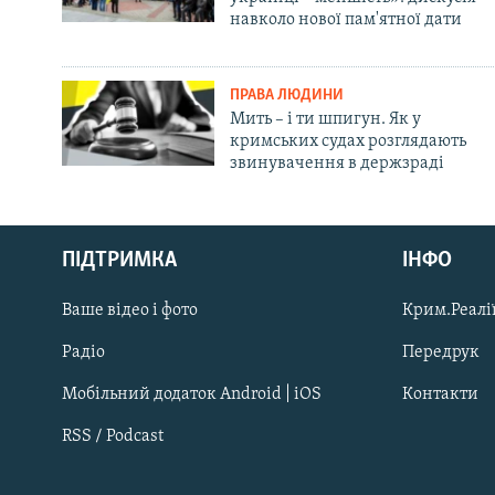
навколо нової пам'ятної дати
ПРАВА ЛЮДИНИ
Мить – і ти шпигун. Як у
кримських судах розглядають
звинувачення в держзраді
Русский
ПІДТРИМКА
ІНФО
Qırımtatar
Ваше відео і фото
Крим.Реалії
ДОЛУЧАЙСЯ!
Радіо
Передрук
Мобільний додаток Android | iOS
Контакти
RSS / Podcast
Усі сайти RFE/RL