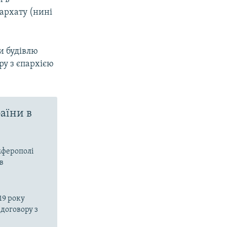
архату (нині
и будівлю
ру з єпархією
аїни в
мферополі
в
19 року
договору з