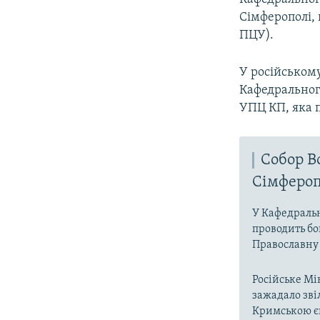
Сімферополі,
ПЦУ).
У російськом
Кафедрального
УПЦ КП, яка 
Собор В
Сімфероп
У Кафедральн
проводить бо
Православну 
Російське Мі
зажадало зві
Кримською є