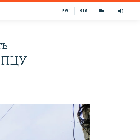
РУС
КТА
ть
и ПЦУ