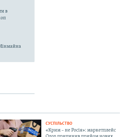
ти в
коп
і Мінмайна
СУСПІЛЬСТВО
«Крим – не Росія»: маркетплейс
Ozon припинив прийом нових