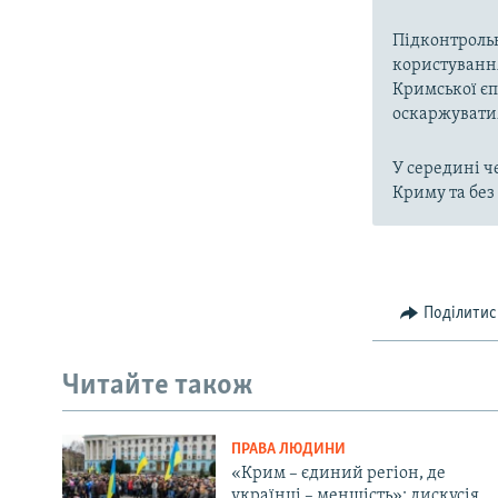
Підконтрольн
користуванн
Кримської єп
оскаржувати
У середині ч
Криму та без
Поділитис
Читайте також
ПРАВА ЛЮДИНИ
«Крим – єдиний регіон, де
українці – меншість»: дискусія