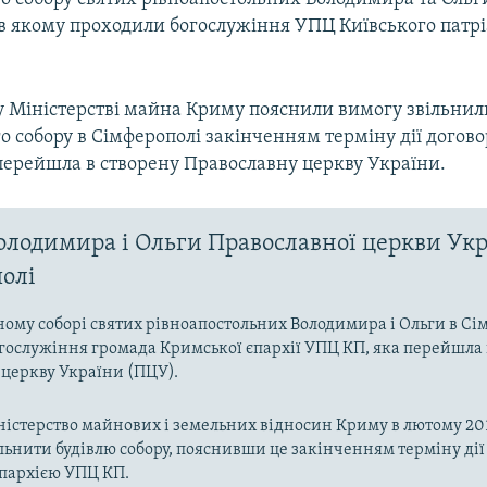
 в якому проходили богослужіння УПЦ Київського патрі
у Міністерстві майна Криму пояснили вимогу звільнил
 собору в Сімферополі закінченням терміну дії догово
перейшла в створену Православну церкву України.
олодимира і Ольги Православної церкви Укр
олі
ому соборі святих рівноапостольних Володимира і Ольги в Сі
гослужіння громада Кримської єпархії УПЦ КП, яка перейшла 
церкву України (ПЦУ).
ністерство майнових і земельних відносин Криму в лютому 20
льнити будівлю собору, пояснивши це закінченням терміну дії 
пархією УПЦ КП.