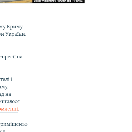
ому Криму
ви України.
пресії на
елі і
иму.
ад на
лишилося
омленні
.
 приміщень»
и в