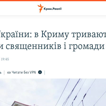
країни: в Криму триваю
и священників і громад
 19:45
ь
Читати без VPN