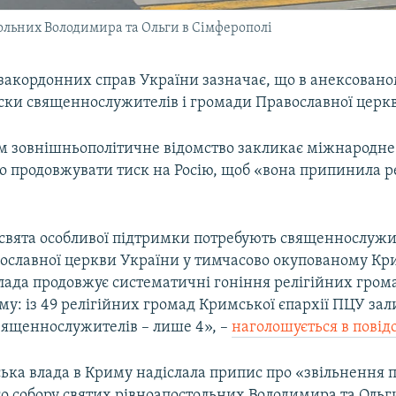
ольних Володимира та Ольги в Сімферополі
 закордонних справ України зазначає, що в анексован
ски священнослужителів і громади Православної церк
цим зовнішньополітичне відомство закликає міжнародне
о продовжувати тиск на Росію, щоб «вона припинила ре
 свята особливої підтримки потребують священнослужит
ославної церкви України у тимчасово окупованому Кр
лада продовжує систематичні гоніння релігійних гром
му: із 49 релігійних громад Кримської єпархії ПЦУ за
священнослужителів – лише 4», –
наголошується в повід
ська влада в Криму надіслала припис про «звільнення
о собору святих рівноапостольних Володимира та Ольг