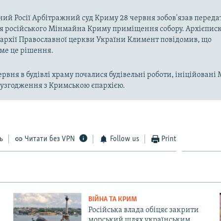
ий Росії Арбітражний суд Криму 28 червня зобов'язав переда
я російського Мінмайна Криму приміщення собору. Архієпис
архії Православної церкви України Климент повідомив, що
ме це рішення.
ервня в будівлі храму почалися будівельні роботи, ініційован
 узгодження з Кримською єпархією.
ь
Читати без VPN
Follow us
Print
ВІЙНА ТА КРИМ
Російська влада обіцяє закрити
морський шлях українським