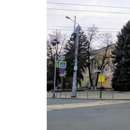
ВІДЕОУРОКИ «ELIFBE»
СВІДЧЕННЯ ОКУПАЦІЇ
УКРАЇНСЬКА ПРОБЛЕМА КРИМУ
ІНФОГРАФІКА