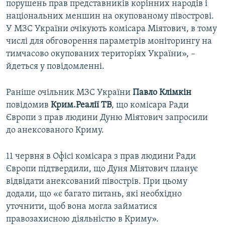
порушень прав представників корінних народів і
національних меншин на окупованому півострові.
У МЗС України очікують комісара Міятович, в тому
числі для обговорення параметрів моніторингу на
тимчасово окупованих територіях України», –
йдеться у повідомленні.
Раніше очільник МЗС України
Павло Клімкін
повідомив
Крим.Реалії ТВ
, що комісара Ради
Європи з прав людини Дуню Міятович запросили
до анексованого Криму.
11 червня в Офісі комісара з прав людини Ради
Європи підтвердили, що Дуня Міятович планує
відвідати анексований півострів. При цьому
додали, що «є багато питань, які необхідно
уточнити, щоб вона могла займатися
правозахисною діяльністю в Криму».