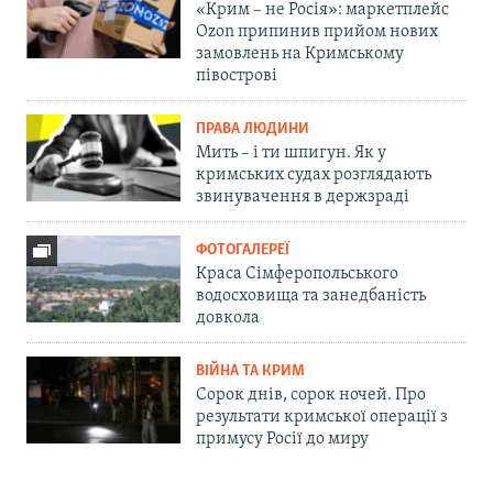
«Крим – не Росія»: маркетплейс
Ozon припинив прийом нових
замовлень на Кримському
півострові
ПРАВА ЛЮДИНИ
Мить – і ти шпигун. Як у
кримських судах розглядають
звинувачення в держзраді
ФОТОГАЛЕРЕЇ
Краса Сімферопольського
водосховища та занедбаність
довкола
ВІЙНА ТА КРИМ
Сорок днів, сорок ночей. Про
результати кримської операції з
примусу Росії до миру