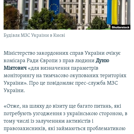
ВІДЕОУРОКИ «ELIFBE»
Русский
СВІДЧЕННЯ ОКУПАЦІЇ
Qırımtatar
УКРАЇНСЬКА ПРОБЛЕМА КРИМУ
Будівля МЗС України в Києві
ДОЛУЧАЙСЯ!
ІНФОГРАФІКА
Міністерство закордонних справ України очікує
комісара Ради Європи з прав людини
Дуню
Усі сайти RFE/RL
Міятович
«для визначення параметрів
моніторингу на тимчасово окупованих територіях
України». Про це повідомляє прес-служба МЗС
України.
«Отже, на шляху до візиту ще багато питань, які
потребують узгодження з українською стороною, в
тому числі із залученням активістів і
правозахисників, які займаються проблематикою