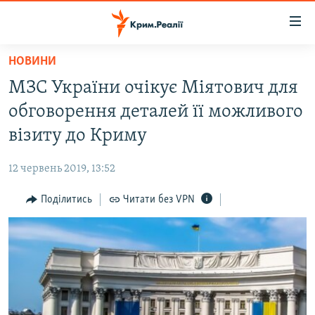
Доступність
посилання
Перейти
НОВИНИ
до
НОВИНИ
МЗС України очікує Міятович для
основного
ВОДА.КРИМ
матеріалу
обговорення деталей її можливого
ВІДЕО ТА ФОТО
Перейти
візиту до Криму
до
ПОЛІТИКА
основної
12 червень 2019, 13:52
БЛОГИ
навігації
Перейти
Поділитись
Читати без VPN
ПОГЛЯД
до
ІНТЕРВ'Ю
пошуку
ВСЕ ЗА ДЕНЬ
СПЕЦПРОЕКТИ
ЯК ОБІЙТИ БЛОКУВАННЯ
ДЕПОРТАЦІЯ