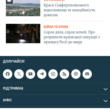
ФОТОГАЛЕРЕЇ
Краса Сімферопольського
водосховища та занедбаність
довкола
ВІЙНА ТА КРИМ
Сорок днів, сорок ночей. Про
результати кримської операції з
примусу Росії до миру
ДОЛУЧАЙСЯ!
ПІДТРИМКА
ІНФО