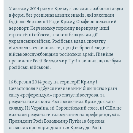
У лютому 2014 року в Криму з'являлися озброєні люди
в формі без розпізнавальних знаків, які захопили
будівлю Верховної Ради Криму, Сімферопольський
аеропорт, Керченську поромну переправу, інші
стратегічні об'єкти, а також блокували дії
українських військ. Російська влада спочатку
відмовлялася визнавати, що ці озброєні люди є
військовослужбовцями російської армії. Пізніше
президент Росії Володимир Путін визнав, що це були
російські військові.
16 березня 2014 року на території Криму і
Севастополя відбувся невизнаний більшістю країн
світу «референдум» про статус півострова, за
результатами якого Росія включила Крим до свого
складу. Ні Україна, ні Європейський союз, ні США не
визнали результати голосування на «референдумі».
Президент Росії Володимир Путін 18 березня
оголосив про «приєднання» Криму до Росії.