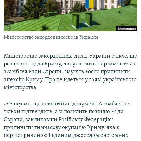
ВІДЕОУРОКИ «ELIFBE»
Русский
СВІДЧЕННЯ ОКУПАЦІЇ
Qırımtatar
УКРАЇНСЬКА ПРОБЛЕМА КРИМУ
Міністерство закордонних справ України
ДОЛУЧАЙСЯ!
ІНФОГРАФІКА
Міністерство закордонних справ України очікує, що
резолюції щодо Криму, які ухвалить Парламентська
Усі сайти RFE/RL
асамблея Ради Європи, змусять Росію припинити
анексію Криму. Про це йдеться у заяві українського
міністерства.
«Очікуємо, що остаточний документ Асамблеї не
тільки підтвердить, а й посилить позицію Ради
Європи, закликавши Російську Федерацію:
припинити тимчасову окупацію Криму, яка є
першопричиною і єдиним джерелом системних