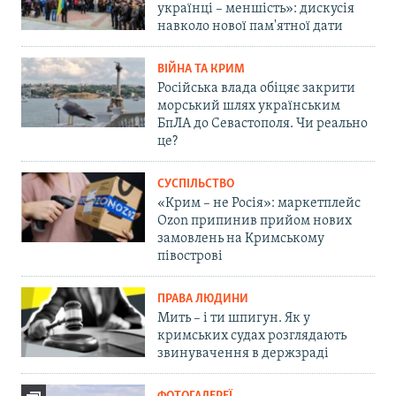
українці – меншість»: дискусія
навколо нової пам'ятної дати
ВІЙНА ТА КРИМ
Російська влада обіцяє закрити
морський шлях українським
БпЛА до Севастополя. Чи реально
це?
СУСПІЛЬСТВО
«Крим – не Росія»: маркетплейс
Ozon припинив прийом нових
замовлень на Кримському
півострові
ПРАВА ЛЮДИНИ
Мить – і ти шпигун. Як у
кримських судах розглядають
звинувачення в держзраді