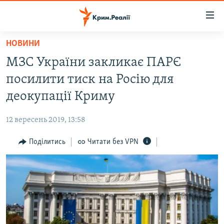
Доступність
посилання
Перейти
НОВИНИ
до
НОВИНИ
МЗС України закликає ПАРЄ
основного
ВОДА.КРИМ
матеріалу
посилити тиск на Росію для
ВІДЕО ТА ФОТО
Перейти
деокупації Криму
до
ПОЛІТИКА
основної
12 вересень 2019, 13:58
БЛОГИ
навігації
Перейти
Поділитись
Читати без VPN
ПОГЛЯД
до
ІНТЕРВ'Ю
пошуку
ВСЕ ЗА ДЕНЬ
СПЕЦПРОЕКТИ
ЯК ОБІЙТИ БЛОКУВАННЯ
ДЕПОРТАЦІЯ