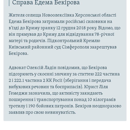
Справа Едема Бекірова
Жителя селища Новоолексіївка Херсонської області
Едема Бекірова затримали російські силовики на
в'їзді до Криму зранку 12 грудня 2018 року. Відомо, що
він прямував до Криму для відвідування 78-річної
матері та родичів. Підконтрольний Кремлю
Київський районний суд Сімферополя заарештував
Бекірова.
Адвокат Олексій Ладін повідомив, що Бекірова
підозрюють у скоєнні злочину за статтею 222 частина
2 і 222.1 частина 2 КК Росії (зберігання і передача
вибухових речовин та боєприпасів). Юрист Ліля
Гемеджи зазначила, що активісту закидають
поширення і транспортування понад 10 кілограмів
тротилу і 190 бойових патронів. Бекіров неодноразово
заявляв про свою невинуватість.