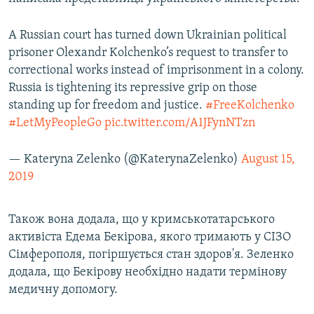
A Russian court has turned down Ukrainian political
prisoner Olexandr Kolchenko’s request to transfer to
correctional works instead of imprisonment in a colony.
Russia is tightening its repressive grip on those
standing up for freedom and justice.
#FreeKolchenko
#LetMyPeopleGo
pic.twitter.com/A1JFynNTzn
— Kateryna Zelenko (@KaterynaZelenko)
August 15,
2019
Також вона додала, що у кримськотатарського
активіста Едема Бекірова, якого тримають у СІЗО
Сімферополя, погіршується стан здоров'я. Зеленко
додала, що Бекірову необхідно надати термінову
медичну допомогу.