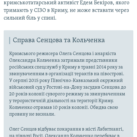
кримськотатарський активіст Едем Бекіров, якого
тримають у СІЗО в Криму, не може вставати через
сильний біль у спині.
Справа Сенцова та Кольченка
Кримського режисера Олега Сенцова і анархіста
Олександра Кольченка затримали представники
російських спецслужб у Криму в травні 2014 року за
звинуваченням в організації терактів на півострові.
У серпні 2015 року Північно-Кавказький окружний
військовий суд у Ростові-на-Дону засудив Сенцова до
20 років колонії суворого режиму за звинуваченням
у терористичній діяльності на території Криму.
Кольченко отримав 10 років колонії. Обидва свою
провину не визнали.
Олег Сенцов відбуває покарання в місті Лабитнангі,
на півночі Росії. Олександр Кольченко перебуває в