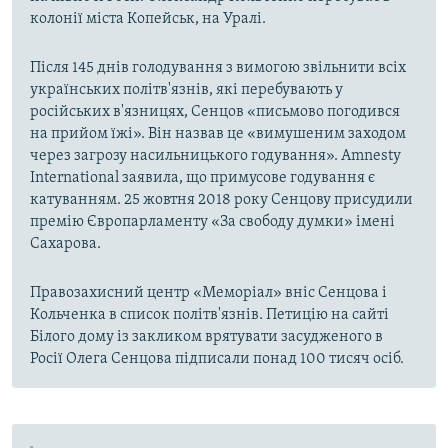
колонії міста Копейськ, на Уралі.
Після 145 днів голодування з вимогою звільнити всіх
українських політв'язнів, які перебувають у
російських в'язницях, Сенцов «письмово погодився
на прийом їжі». Він назвав це «вимушеним заходом
через загрозу насильницького годування». Amnesty
International заявила, що примусове годування є
катуванням. 25 жовтня 2018 року Сенцову присудили
премію Європарламенту «За свободу думки» імені
Сахарова.
Правозахисний центр «Меморіал» вніс Сенцова і
Кольченка в список політв'язнів. Петицію на сайті
Білого дому із закликом врятувати засудженого в
Росії Олега Сенцова підписали понад 100 тисяч осіб.