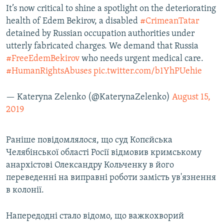
It’s now critical to shine a spotlight on the deteriorating
health of Edem Bekirov, a disabled
#CrimeanTatar
detained by Russian occupation authorities under
utterly fabricated charges. We demand that Russia
#FreeEdemBekirov
who needs urgent medical care.
#HumanRightsAbuses
pic.twitter.com/b1YhPUehie
— Kateryna Zelenko (@KaterynaZelenko)
August 15,
2019
Раніше повідомлялося, що суд Копєйська
Челябінської області Росії відмовив кримському
анархістові Олександру Кольченку в його
переведенні на виправні роботи замість ув'язнення
в колонії.
Напередодні стало відомо, що важкохворий