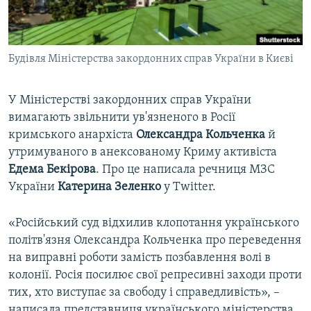
ВІДЕОУРОКИ «ELIFBE»
Русский
СВІДЧЕННЯ ОКУПАЦІЇ
Qırımtatar
Будівля Міністерства закордонних справ України в Києві
УКРАЇНСЬКА ПРОБЛЕМА КРИМУ
ДОЛУЧАЙСЯ!
ІНФОГРАФІКА
У Міністерстві закордонних справ України
вимагають звільнити ув'язненого в Росії
кримського анархіста
Олександра Кольченка
й
Усі сайти RFE/RL
утримуваного в анексованому Криму активіста
Едема Бекірова
. Про це написала речниця МЗС
України
Катерина Зеленко
у Twitter.
«Російський суд відхилив клопотання українського
політв'язня Олександра Кольченка про переведення
на виправні роботи замість позбавлення волі в
колонії. Росія посилює свої репресивні заходи проти
тих, хто виступає за свободу і справедливість», –
написала представниця українського міністерства.