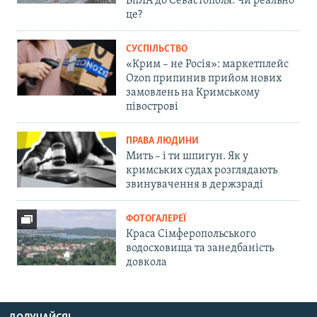
БпЛА до Севастополя. Чи реально
це?
СУСПІЛЬСТВО
«Крим – не Росія»: маркетплейс
Ozon припинив прийом нових
замовлень на Кримському
півострові
ПРАВА ЛЮДИНИ
Мить – і ти шпигун. Як у
кримських судах розглядають
звинувачення в держзраді
ФОТОГАЛЕРЕЇ
Краса Сімферопольського
водосховища та занедбаність
довкола