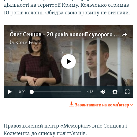
діяльності на території Криму. Кольченко отримав
10 років колонії. Обидва свою провину не визнали.
Олег Сенцов – 20 років колонії суворого режиму. Айше Умерова про життя і трагедію кримського режисера (відео)
by
Крим.Реалії
No media source currently available
0:00
4:18
Завантажити на комп'ютер
Правозахисний центр «Меморіал» вніс Сенцова і
Кольченка до списку політв'язнів.