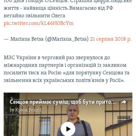
100 днів голодує О.Сенцов. Страшна цифра.Людське
життя - найвища цінність.Вимагаємо від РФ
негайно звільнити Олега
pic.twitter.com/kL46H0BcYm
— Mariana Betsa (@Mariana_Betsa)
21 серпня 2018 р.
МЗС України в черговий раз звернулося до
міжнародних партнерів і організацій із закликом
посилити тиск на Росію «для порятунку Сенцова та
звільнення всіх українських політв'язнів у Росії».
Сенцов приймає суміш, щоб бути притомним – адвокат (відео)
by
Крим.Реалії
No media source currently available