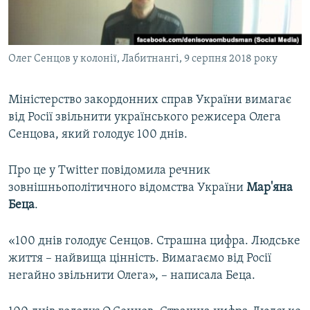
ВІДЕОУРОКИ «ELIFBE»
Русский
СВІДЧЕННЯ ОКУПАЦІЇ
Qırımtatar
Олег Сенцов у колонії, Лабитнангі, 9 серпня 2018 року
УКРАЇНСЬКА ПРОБЛЕМА КРИМУ
ДОЛУЧАЙСЯ!
ІНФОГРАФІКА
Міністерство закордонних справ України вимагає
від Росії звільнити українського режисера Олега
Сенцова, який голодує 100 днів.
Усі сайти RFE/RL
Про це у Twitter повідомила речник
зовнішньополітичного відомства України
Мар'яна
Беца
.
«100 днів голодує Сенцов. Страшна цифра. Людське
життя – найвища цінність. Вимагаємо від Росії
негайно звільнити Олега», – написала Беца.