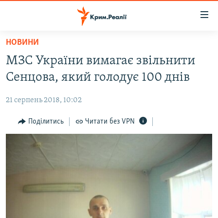
Доступність
посилання
Перейти
НОВИНИ
до
НОВИНИ
МЗС України вимагає звільнити
основного
ВОДА.КРИМ
матеріалу
Сенцова, який голодує 100 днів
ВІДЕО ТА ФОТО
Перейти
до
21 серпень 2018, 10:02
ПОЛІТИКА
основної
БЛОГИ
Поділитись
Читати без VPN
навігації
Перейти
ПОГЛЯД
до
ІНТЕРВ'Ю
пошуку
ВСЕ ЗА ДЕНЬ
СПЕЦПРОЕКТИ
ЯК ОБІЙТИ БЛОКУВАННЯ
ДЕПОРТАЦІЯ